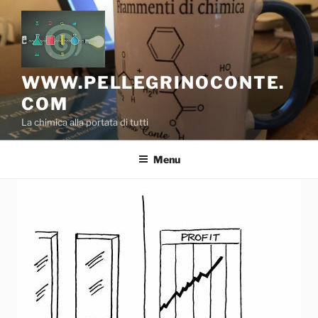
Salta
al
contenuto
WWW.PELLEGRINOCONTE.
COM
La chimica alla portata di tutti
Menu