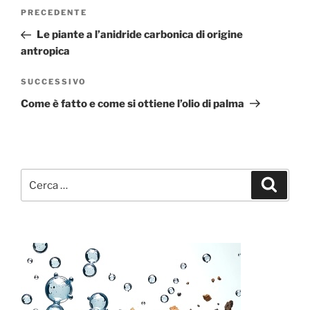
Navigazione
Articolo
PRECEDENTE
articoli
precedente:
Le piante a l’anidride carbonica di origine
antropica
Articolo
SUCCESSIVO
successivo
Come è fatto e come si ottiene l’olio di palma
Cerca:
Cerca