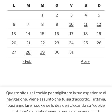
L
M
M
G
V
S
D
1
2
3
4
5
6
7
8
9
10
11
12
13
14
15
16
17
18
19
20
21
22
23
24
25
26
27
28
29
30
31
« Feb
Apr »
Questo sito usa i cookie per migliorare la tua esperienza di
navigazione. Viene assunto che tu sia d'accordo. Tuttavia,
puoi annullare i cookie se lo desideri cliccando su “cookie
settings” e deselezionando i cookie non necessari.