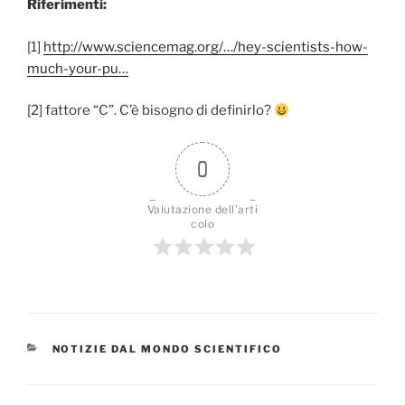
Riferimenti:
[1]
http://www.sciencemag.org/…/hey-scientists-how-
much-your-pu…
[2] fattore “C”. C’è bisogno di definirlo?
0
Valutazione dell'arti
colo
CATEGORIE
NOTIZIE DAL MONDO SCIENTIFICO