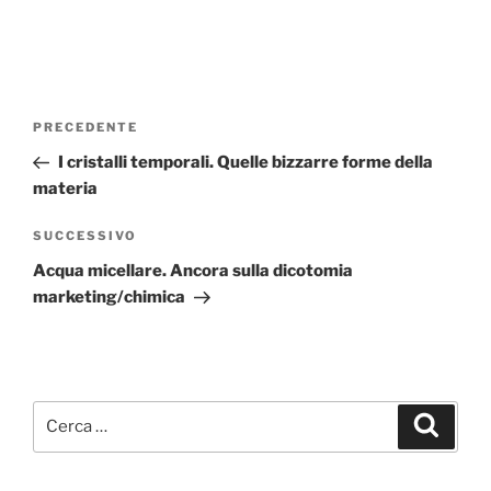
Navigazione
Articolo
PRECEDENTE
articoli
precedente:
I cristalli temporali. Quelle bizzarre forme della
materia
Articolo
SUCCESSIVO
successivo
Acqua micellare. Ancora sulla dicotomia
marketing/chimica
Cerca:
Cerca