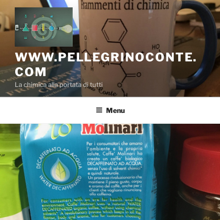
Salta
al
contenuto
WWW.PELLEGRINOCONTE.
COM
La chimica alla portata di tutti
Menu