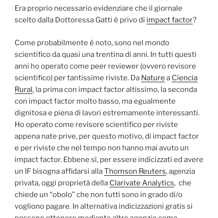
Era proprio necessario evidenziare che il giornale
scelto dalla Dottoressa Gatti è privo di
impact factor
?
Come probabilmente è noto, sono nel mondo
scientifico da quasi una trentina di anni. In tutti questi
anni ho operato come peer reviewer (ovvero revisore
scientifico) per tantissime riviste. Da
Nature
a
Ciencia
Rural
, la prima con impact factor altissimo, la seconda
con impact factor molto basso, ma egualmente
dignitosa e piena di lavori estremamente interessanti.
Ho operato come revisore scientifico per riviste
appena nate prive, per questo motivo, di impact factor
e per riviste che nel tempo non hanno mai avuto un
impact factor. Ebbene sì, per essere indicizzati ed avere
un IF bisogna affidarsi alla
Thomson Reuters
, agenzia
privata, oggi proprietà della
Clarivate Analytics
, che
chiede un “obolo” che non tutti sono in grado di/o
vogliono pagare. In alternativa indicizzazioni gratis si
possono ottenere mediante altre agenzie come