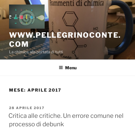
Salta
al
contenuto
WWW.PELLEGRINOCONTE.
COM
La chimica alla portata di tutti
Menu
MESE:
APRILE 2017
PUBBLICATO
28 APRILE 2017
IL
Critica alle critiche. Un errore comune nel
processo di debunk