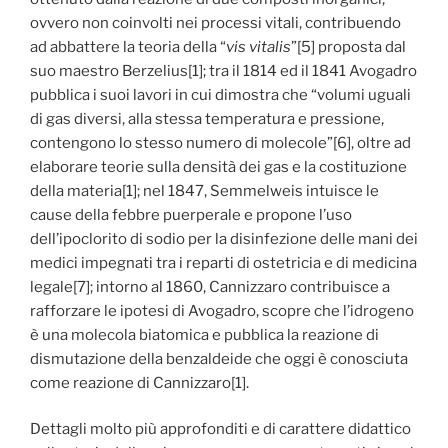
ovvero non coinvolti nei processi vitali, contribuendo
ad abbattere la teoria della “
vis vitalis
”[5] proposta dal
suo maestro Berzelius[1]; tra il 1814 ed il 1841 Avogadro
pubblica i suoi lavori in cui dimostra che “volumi uguali
di gas diversi, alla stessa temperatura e pressione,
contengono lo stesso numero di molecole”[6], oltre ad
elaborare teorie sulla densità dei gas e la costituzione
della materia[1]; nel 1847, Semmelweis intuisce le
cause della febbre puerperale e propone l’uso
dell’ipoclorito di sodio per la disinfezione delle mani dei
medici impegnati tra i reparti di ostetricia e di medicina
legale[7]; intorno al 1860, Cannizzaro contribuisce a
rafforzare le ipotesi di Avogadro, scopre che l’idrogeno
è una molecola biatomica e pubblica la reazione di
dismutazione della benzaldeide che oggi è conosciuta
come reazione di Cannizzaro[1].
Dettagli molto più approfonditi e di carattere didattico