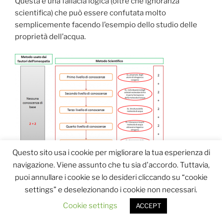
Questa è una fallacia logica (oltre che ignoranza
scientifica) che può essere confutata molto
semplicemente facendo l’esempio dello studio delle
proprietà dell’acqua.
Questo sito usa i cookie per migliorare la tua esperienza di
navigazione. Viene assunto che tu sia d'accordo. Tuttavia,
Figura 1. Schema comparativo tra il metodo
puoi annullare i cookie se lo desideri cliccando su “cookie
applicato dai fautori dell’omeopatia ed il metodo
settings” e deselezionando i cookie non necessari.
scientifico. Senza alcuna conoscenza di base, le
proprietà dei sistemi complessi sembrano
Cookie settings
ACCEPT
inconciliabili con le proprietà delle singole