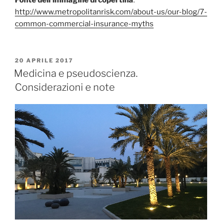
Fonte dell’immagine di copertina
:
http://www.metropolitanrisk.com/about-us/our-blog/7-
common-commercial-insurance-myths
PUBBLICATO
20 APRILE 2017
IL
Medicina e pseudoscienza.
Considerazioni e note