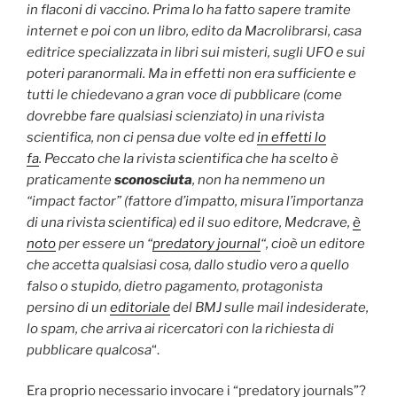
in flaconi di vaccino. Prima lo ha fatto sapere tramite
internet e poi con
un libro
, edito da Macrolibrarsi, casa
editrice specializzata in libri sui misteri,
sugli UFO e sui
poteri
paranormali. Ma in effetti non era sufficiente e
tutti le chiedevano a gran voce di pubblicare (come
dovrebbe fare qualsiasi scienziato) in una rivista
scientifica, non ci pensa due volte ed
in effetti lo
fa
.
Peccato che la rivista scientifica che ha scelto è
praticamente
sconosciuta
, non ha nemmeno un
“impact factor” (fattore d’impatto, misura l’importanza
di una rivista scientifica) ed il suo editore, Medcrave,
è
noto
per essere un “
predatory journal
“, cioè un editore
che accetta qualsiasi cosa, dallo studio vero a quello
falso o stupido, dietro pagamento, protagonista
persino di un
editoriale
del BMJ sulle mail indesiderate,
lo spam, che arriva ai ricercatori con la richiesta di
pubblicare qualcosa
“.
Era proprio necessario invocare i “predatory journals”?