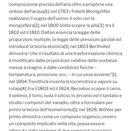
composizione precisa dell’aria oltre a proporre una
sintesi dell’acqua[1]; nel 1783 i fratelli Montgolfier
realizzano il sogno dell’uomo: il volo con la
mongolfiera[2]; nel 1800 Volta scopre la pila[3]; tra il
1802 ed il 1810, Dalton enuncia la legge delle
proporzioni multiple, la legge delle pressioni parziali ed
introduce la teoria atomica[1]; nel 1803 Berthollet
dimostra “che il risultato di una trasformazione chimica
è modificato dalle proporzioni relative delle sostanze
messe a reagire, e dalle condizioni fisiche –
temperatura, pressione, ecc. – in cui essa avviene”[1];
nel 1804 Trevithick inventa la locomotiva a vapore su
rotaia[4]; tra il 1803 ed il 1824, Berzelius scopre il cerio,
il selenio, il torio, isola il silicio, lo zirconio ed il tantalio e
studia i composti del vanadio, oltre a formulare per
primo la teoria dell’isomerismo[1]; nel 1828, Wöhler per
primo dimostra come un composto organico, ovvero
un composto implicato nella vita, possa essere
ottenuto dalla reazione di due composti inorganici,