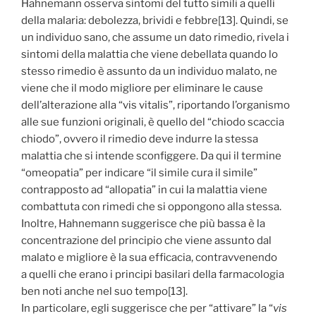
Hahnemann osserva sintomi del tutto simili a quelli
della malaria: debolezza, brividi e febbre[13]. Quindi, se
un individuo sano, che assume un dato rimedio, rivela i
sintomi della malattia che viene debellata quando lo
stesso rimedio è assunto da un individuo malato, ne
viene che il modo migliore per eliminare le cause
dell’alterazione alla “vis vitalis”, riportando l’organismo
alle sue funzioni originali, è quello del “chiodo scaccia
chiodo”, ovvero il rimedio deve indurre la stessa
malattia che si intende sconfiggere. Da qui il termine
“omeopatia” per indicare “il simile cura il simile”
contrapposto ad “allopatia” in cui la malattia viene
combattuta con rimedi che si oppongono alla stessa.
Inoltre, Hahnemann suggerisce che più bassa è la
concentrazione del principio che viene assunto dal
malato e migliore è la sua efficacia, contravvenendo
a quelli che erano i principi basilari della farmacologia
ben noti anche nel suo tempo[13].
In particolare, egli suggerisce che per “attivare” la “
vis