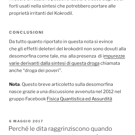
forti usati nella sintesi che potrebbero portare alle
proprietà irritanti del Kokrodil.
CONCLUSIONI
Da tutto quanto riportato in questa nota si evince
che gli effetti deleteri del krokodril non sono dovuti alla
desomorfina come tale, ma alla presenza di i
mpurezze
varie derivanti dalla sintesi di questa droga
chiamata
anche “droga dei poveri”.
Nota
. Questo breve articoletto sulla desomorfina
nasce grazie a una discussione avvenuta nel 2012 nel
gruppo Facebook
Fisica Quantistica ed Assurdità
PUBBLICATO
6 MAGGIO 2017
IL
Perché le dita raggrinziscono quando