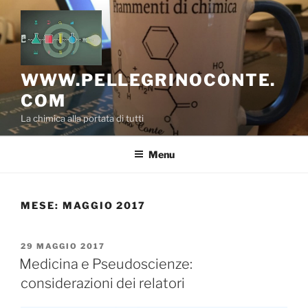
Salta
al
contenuto
WWW.PELLEGRINOCONTE.
COM
La chimica alla portata di tutti
Menu
MESE:
MAGGIO 2017
PUBBLICATO
29 MAGGIO 2017
IL
Medicina e Pseudoscienze:
considerazioni dei relatori