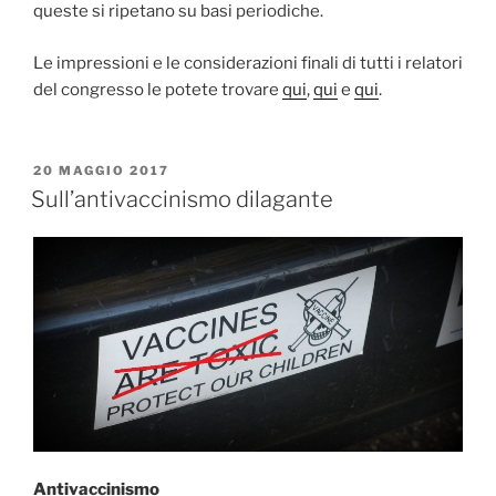
queste si ripetano su basi periodiche.
Le impressioni e le considerazioni finali di tutti i relatori
del congresso le potete trovare
qui
,
qui
e
qui
.
PUBBLICATO
20 MAGGIO 2017
IL
Sull’antivaccinismo dilagante
Antivaccinismo