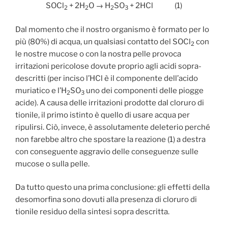
SOCl
+ 2H
O → H
SO
+ 2HCl (1)
2
2
2
3
Dal momento che il nostro organismo è formato per lo
più (80%) di acqua, un qualsiasi contatto del SOCl
con
2
le nostre mucose o con la nostra pelle provoca
irritazioni pericolose dovute proprio agli acidi sopra-
descritti (per inciso l’HCl è il componente dell’acido
muriatico e l’H
SO
uno dei componenti delle piogge
2
3
acide). A causa delle irritazioni prodotte dal cloruro di
tionile, il primo istinto è quello di usare acqua per
ripulirsi. Ciò, invece, è assolutamente deleterio perché
non farebbe altro che spostare la reazione (1) a destra
con conseguente aggravio delle conseguenze sulle
mucose o sulla pelle.
Da tutto questo una prima conclusione: gli effetti della
desomorfina sono dovuti alla presenza di cloruro di
tionile residuo della sintesi sopra descritta.