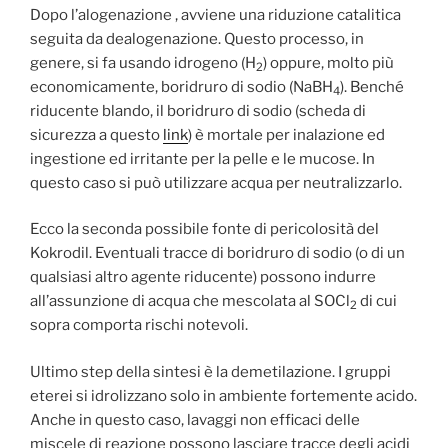
Dopo l’alogenazione , avviene una riduzione catalitica
seguita da dealogenazione. Questo processo, in
genere, si fa usando idrogeno (H
) oppure, molto più
2
economicamente, boridruro di sodio (NaBH
). Benché
4
riducente blando, il boridruro di sodio (scheda di
sicurezza a questo
link
) è mortale per inalazione ed
ingestione ed irritante per la pelle e le mucose. In
questo caso si può utilizzare acqua per neutralizzarlo.
Ecco la seconda possibile fonte di pericolosità del
Kokrodil. Eventuali tracce di boridruro di sodio (o di un
qualsiasi altro agente riducente) possono indurre
all’assunzione di acqua che mescolata al SOCl
di cui
2
sopra comporta rischi notevoli.
Ultimo step della sintesi è la demetilazione. I gruppi
eterei si idrolizzano solo in ambiente fortemente acido.
Anche in questo caso, lavaggi non efficaci delle
miscele di reazione possono lasciare tracce degli acidi