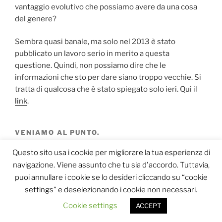
vantaggio evolutivo che possiamo avere da una cosa
del genere?
Sembra quasi banale, ma solo nel 2013 è stato
pubblicato un lavoro serio in merito a questa
questione. Quindi, non possiamo dire che le
informazioni che sto per dare siano troppo vecchie. Si
tratta di qualcosa che è stato spiegato solo ieri. Qui il
link
.
VENIAMO AL PUNTO.
La Figura 1 mostra l’anatomia della nostra pelle. Fino a
Questo sito usa i cookie per migliorare la tua esperienza di
qualche anno fa, si riteneva che il raggrinzimento delle
navigazione. Viene assunto che tu sia d'accordo. Tuttavia,
dita fosse dovuto a
processi osmotici a carico dello
puoi annullare i cookie se lo desideri cliccando su “cookie
strato corneo più esterno dell’epidermide
. In realtà, il
settings” e deselezionando i cookie non necessari.
raggrinzimento è dovuto ad una riduzione del volume
Cookie settings
ACCEPT
dello strato “polposo” dell’epidermide ed è
controllato
dal nostro sistema nervoso
.