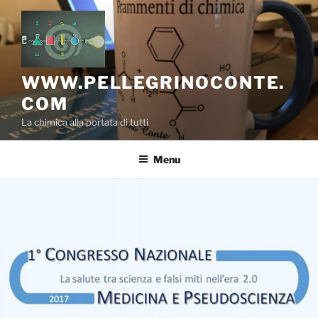
Salta
al
contenuto
WWW.PELLEGRINOCONTE.
COM
La chimica alla portata di tutti
Menu