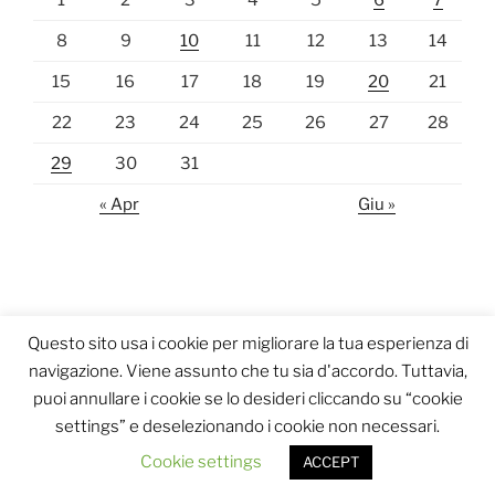
1
2
3
4
5
6
7
8
9
10
11
12
13
14
15
16
17
18
19
20
21
22
23
24
25
26
27
28
29
30
31
« Apr
Giu »
Questo sito usa i cookie per migliorare la tua esperienza di
navigazione. Viene assunto che tu sia d'accordo. Tuttavia,
puoi annullare i cookie se lo desideri cliccando su “cookie
settings” e deselezionando i cookie non necessari.
Proudly powered by WordPress
Cookie settings
ACCEPT