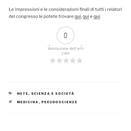
Le impressioni e le considerazioni finali di tutti i relatori
del congresso le potete trovare
qui
,
qui
e
qui
.
0
Valutazione dell'arti
colo
CATEGORIE
NOTE
,
SCIENZA E SOCIETÀ
TAG
MEDICINA
,
PSEUDOSCIENZE