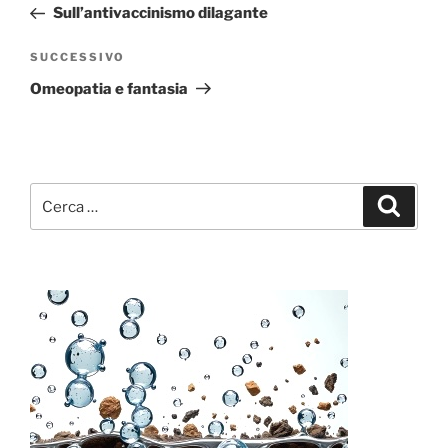
precedente:
Sull’antivaccinismo dilagante
Articolo
SUCCESSIVO
successivo
Omeopatia e fantasia
Cerca:
Cerca