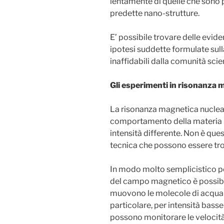
lentamente di quelle che sono p
predette nano-strutture.
E’ possibile trovare delle evid
ipotesi suddette formulate sulla
inaffidabili dalla comunità scie
Gli esperimenti in risonanza 
La risonanza magnetica nuclear
comportamento della materia i
intensità differente. Non è ques
tecnica che possono essere trov
In modo molto semplicistico pos
del campo magnetico è possibil
muovono le molecole di acqua co
particolare, per intensità bass
possono monitorare le velocit