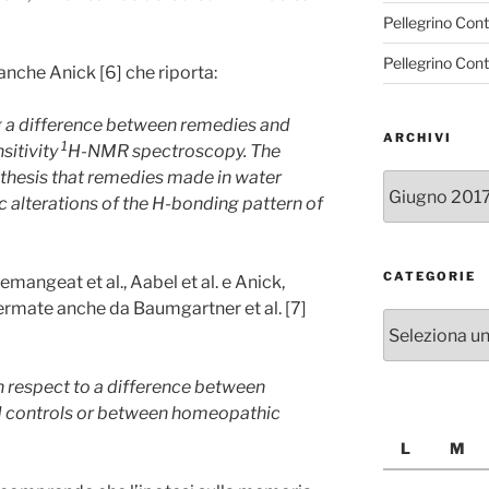
Pellegrino Con
Pellegrino Con
anche Anick [6] che riporta:
g a difference between remedies and
ARCHIVI
1
sitivity
H-NMR spectroscopy. The
pothesis that remedies made in water
Archivi
 alterations of the H-bonding pattern of
CATEGORIE
emangeat et al., Aabel et al. e Anick,
rmate anche da Baumgartner et al. [7]
Categorie
 respect to a difference between
 controls or between homeopathic
L
M