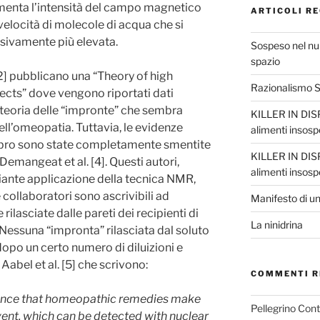
enta l’intensità del campo magnetico
ARTICOLI RE
velocità di molecole di acqua che si
ivamente più elevata.
Sospeso nel nul
spazio
[2] pubblicano una “Theory of high
Razionalismo Sc
ects” dove vengono riportati dati
 teoria delle “impronte” che sembra
KILLER IN DISP
ell’omeopatia. Tuttavia, le evidenze
alimenti insosp
 libro sono state completamente smentite
KILLER IN DISP
e Demangeat et al. [4]. Questi autori,
alimenti insosp
diante applicazione della tecnica NMR,
e collaboratori sono ascrivibili ad
Manifesto di un
rilasciate dalle pareti dei recipienti di
La ninidrina
. Nessuna “impronta” rilasciata dal soluto
opo un certo numero di diluizioni e
Aabel et al. [5] che scrivono:
COMMENTI R
dence that homeopathic remedies make
Pellegrino Con
lvent, which can be detected with nuclear