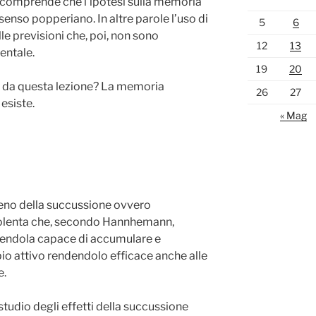
 comprende che l’ipotesi sulla memoria
 senso popperiano. In altre parole l’uso di
5
6
lle previsioni che, poi, non sono
12
13
entale.
19
20
e da questa lezione? La memoria
26
27
esiste.
« Mag
eno della succussione ovvero
iolenta che, secondo Hannhemann,
endola capace di accumulare e
pio attivo rendendolo efficace anche alle
e.
 studio degli effetti della succussione