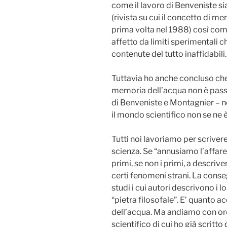
come il lavoro di Benveniste si
(rivista su cui il concetto di m
prima volta nel 1988) così come
affetto da limiti sperimentali c
contenute del tutto inaffidabili.
Tuttavia ho anche concluso ch
memoria dell’acqua non è passa
di Benveniste e Montagnier – non
il mondo scientifico non se ne 
Tutti noi lavoriamo per scrivere i
scienza. Se “annusiamo l’affare”
primi, se non i primi, a descriv
certi fenomeni strani. La conse
studi i cui autori descrivono i lo
“pietra filosofale”. E’ quanto
dell’acqua. Ma andiamo con or
scientifico di cui ho già scritto