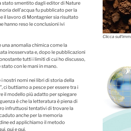
a stato smentito dagli editor di Nature
emoria dell’acqua fu pubblicato per la
 il lavoro di Montagnier sia risultato
he hanno reso le conclusioni ivi
Clicca sull'imm
e una anomalia chimica come la
ta inosservata e, dopo le pubblicazioni
ostante tutti i limiti di cui ho discusso,
è stato con le mani in mano.
 nostri nomi nei libri di storia della
, ci buttiamo a pesce per essere tra i
ere il modello più adatto per spiegare
guenza è che la letteratura è piena di
ro infruttuosi tentativi di trovare la
 accaduto anche per la memoria
dine ed applichiamo il metodo
qui
,
qui
e
qui
.