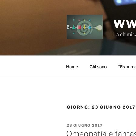
Salta
al
contenuto
WW
La chimica
Home
Chi sono
“Frammen
GIORNO:
23 GIUGNO 2017
PUBBLICATO
23 GIUGNO 2017
IL
Omeopatia e fantasi