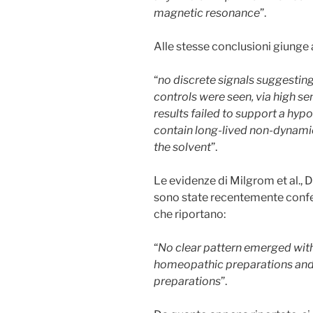
magnetic resonance
”.
Alle stesse conclusioni giunge 
“
no discrete signals suggestin
controls were seen, via high sen
results failed to support a hy
contain long-lived non-dynamic
the solvent
”.
Le evidenze di Milgrom et al., D
sono state recentemente confe
che riportano:
“
No clear pattern emerged with
homeopathic preparations and
preparations
”.