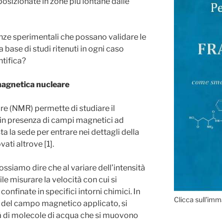
osizionate in zone più lontane dalle
enze sperimentali che possano validare le
 base di studi ritenuti in ogni caso
ntifica?
magnetica nucleare
e (NMR) permette di studiare il
n presenza di campi magnetici ad
ta la sede per entrare nei dettagli della
ati altrove [1].
siamo dire che al variare dell’intensità
e misurare la velocità con cui si
nfinate in specifici intorni chimici. In
Clicca sull'imm
e del campo magnetico applicato, si
à di molecole di acqua che si muovono