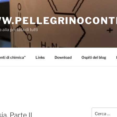
W.PELLEGRINOCONT
 alla portata di tutti
ti di chimica”
Links
Download
Ospiti del blog
Cerca:
a. Parte II