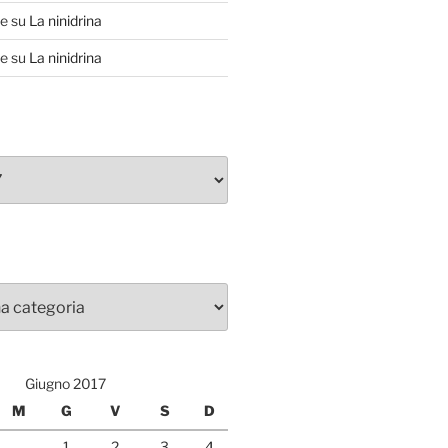
te
su
La ninidrina
te
su
La ninidrina
Giugno 2017
M
G
V
S
D
1
2
3
4