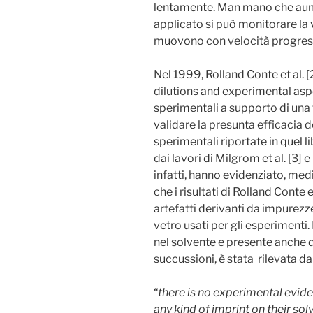
lentamente. Man mano che aum
applicato si può monitorare la 
muovono con velocità progress
Nel 1999, Rolland Conte et al. 
dilutions and experimental asp
sperimentali a supporto di una
validare la presunta efficacia d
sperimentali riportate in quel
dai lavori di Milgrom et al. [3] 
infatti, hanno evidenziato, me
che i risultati di Rolland Conte 
artefatti derivanti da impurezze 
vetro usati per gli esperimenti
nel solvente e presente anche d
succussioni, è stata rilevata da 
“
there is no experimental evi
any kind of imprint on their so