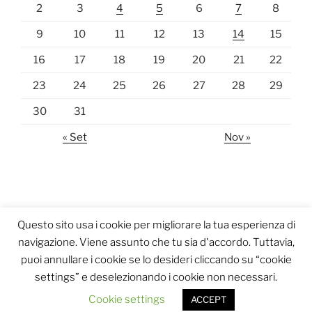
2
3
4
5
6
7
8
9
10
11
12
13
14
15
16
17
18
19
20
21
22
23
24
25
26
27
28
29
30
31
« Set
Nov »
Questo sito usa i cookie per migliorare la tua esperienza di
navigazione. Viene assunto che tu sia d'accordo. Tuttavia,
puoi annullare i cookie se lo desideri cliccando su “cookie
settings” e deselezionando i cookie non necessari.
Proudly powered by WordPress
Cookie settings
ACCEPT