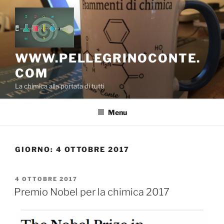
Salta
al
contenuto
WWW.PELLEGRINOCONTE.
COM
La chimica alla portata di tutti
Menu
GIORNO:
4 OTTOBRE 2017
PUBBLICATO
4 OTTOBRE 2017
IL
Premio Nobel per la chimica 2017