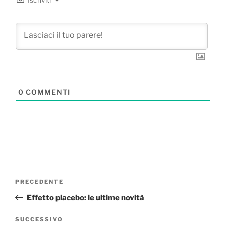
0
COMMENTI
Navigazione
Articolo
PRECEDENTE
articoli
precedente:
Effetto placebo: le ultime novità
Articolo
SUCCESSIVO