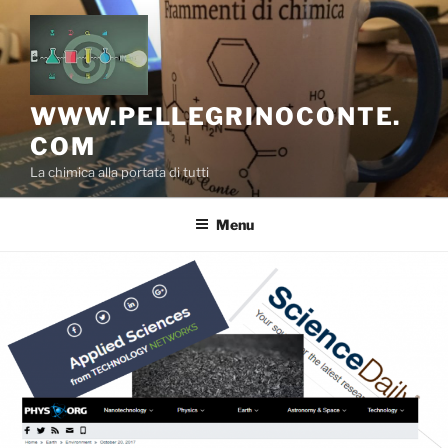
Salta
al
contenuto
WWW.PELLEGRINOCONTE.
COM
La chimica alla portata di tutti
Menu