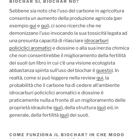
BIOCHAR SÌ, BIOCHAR NO?
Sebbene sia noto che l’uso del carbone in agricoltura
consenta un aumento della produzione agricola (per
esempio
qui
e
qui
), ci sono ricerche che ne
demonizzano l’uso invocando la sua tossicità legata ad
una presunta capacità di rilasciare
idrocarburi
policiclici aromatici
e diossine o alla sua inerzia chimica
che non consentirebbe il miglioramento della fertilità
dei suoli (un libro in cui c’è una visione ecologista
abbastanza spinta sull’uso del biochar è
questo
). In
realtà, come si può leggere nella review
qui
, la
probabilità che il carbone ha di cedere all’ambiente
idrocarburi policiclici aromatici e diossine è
praticamente nulla a fronte di un miglioramento delle
proprietà idrauliche (
qui
), della struttura (
qui
) ed, in
generale, della fertilità (
qui
) dei suoli.
COME FUNZIONA IL BIOCHAR? IN CHE MODO