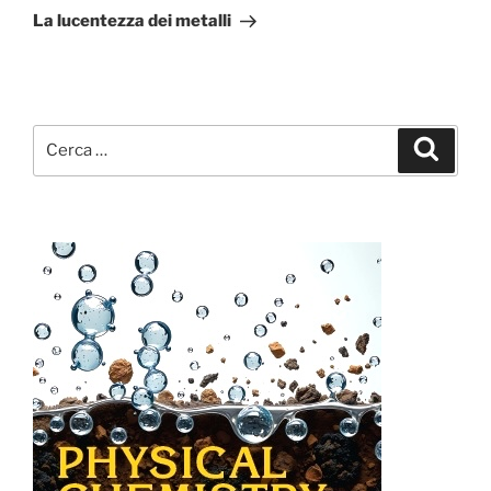
successivo
La lucentezza dei metalli
Cerca:
Cerca