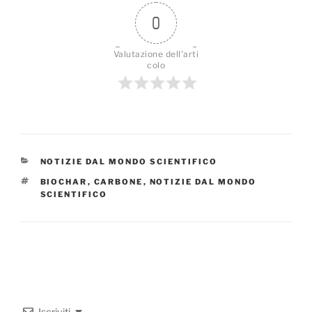
0
Valutazione dell'arti
colo
CATEGORIE
NOTIZIE DAL MONDO SCIENTIFICO
TAG
BIOCHAR
,
CARBONE
,
NOTIZIE DAL MONDO
SCIENTIFICO
Iscriviti