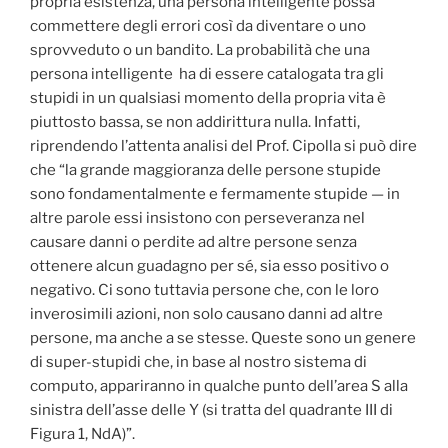
propria esistenza, una persona intelligente possa
commettere degli errori così da diventare o uno
sprovveduto o un bandito. La probabilità che una
persona intelligente ha di essere catalogata tra gli
stupidi in un qualsiasi momento della propria vita è
piuttosto bassa, se non addirittura nulla. Infatti,
riprendendo l’attenta analisi del Prof. Cipolla si può dire
che “la grande maggioranza delle persone stupide
sono fondamentalmente e fermamente stupide — in
altre parole essi insistono con perseveranza nel
causare danni o perdite ad altre persone senza
ottenere alcun guadagno per sé, sia esso positivo o
negativo. Ci sono tuttavia persone che, con le loro
inverosimili azioni, non solo causano danni ad altre
persone, ma anche a se stesse. Queste sono un genere
di super-stupidi che, in base al nostro sistema di
computo, appariranno in qualche punto dell’area S alla
sinistra dell’asse delle Y (si tratta del quadrante III di
Figura 1, NdA)”.