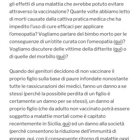
gli effetti di una malattia che avrebbe potuto evitare
attraverso la vaccinazione? Quante volte abbiamo letto
di morti causate dalla cattiva pratica medica che ha
impedito l’uso di cure efficaci per applicare
l’omeopatia? Vogliamo parlare del bimbo morto per le
conseguenze di un’otite curata con l’omeopatia (
qui
)?
Vogliamo discutere delle vittime della difterite (
qui
) o
di quelle del morbillo (
qui
)?
Quando dei genitori decidono di non vaccinare il
proprio figlio sulla base di paure infondate nonostante
tutte le rassicurazioni dei medici, fanno un danno a se
stessi (perché la possibile perdita di un figlio è
certamente un danno per se stessi), un danno al
proprio figlio (che da adulto non vaccinato potrà essere
soggetto a malattie mortali come è capitato
recentemente in Sicilia,
qui
) ed un danno alla società
(perché consentono la riduzione dell’immunità di
gregge,
qui
, con il conseguente ritorno di malattie oggi