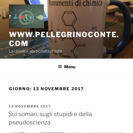
Salta
al
contenuto
WWW.PELLEGRINOCONTE.
COM
La chimica alla portata di tutti
Menu
GIORNO:
13 NOVEMBRE 2017
PUBBLICATO
13 NOVEMBRE 2017
IL
Sui somari, sugli stupidi e della
pseudoscienza