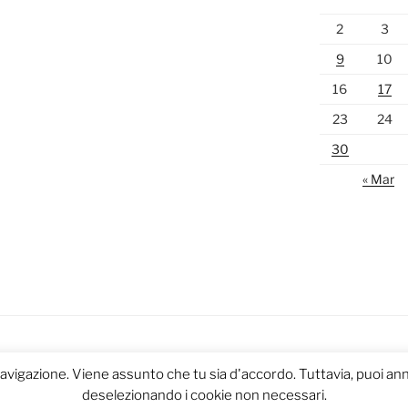
2
3
9
10
16
17
23
24
30
« Mar
navigazione. Viene assunto che tu sia d'accordo. Tuttavia, puoi annu
deselezionando i cookie non necessari.