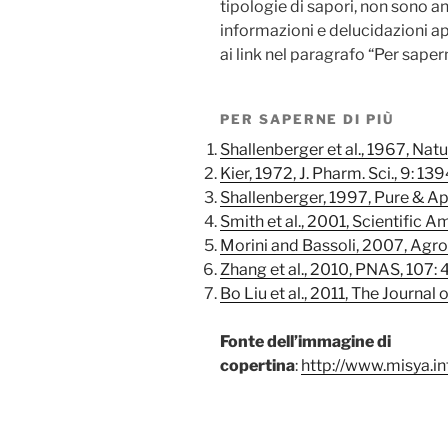
tipologie di sapori, non sono an
informazioni e delucidazioni app
ai link nel paragrafo “Per sapern
PER SAPERNE DI PIÙ
Shallenberger et al., 1967, Nat
Kier, 1972, J. Pharm. Sci., 9: 13
Shallenberger, 1997, Pure & Ap
Smith et al., 2001, Scientific A
Morini and Bassoli, 2007, Agr
Zhang et al., 2010, PNAS, 107:
Bo Liu et al., 2011, The Journal
Fonte dell’immagine di
copertina
:
http://www.misya.i