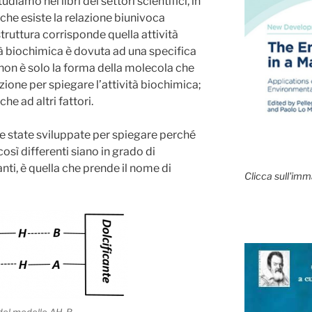
iamo nei libri dei settori scientifici, in
o che esiste la relazione biunivoca
struttura corrisponde quella attività
tà biochimica è dovuta ad una specifica
 non è solo la forma della molecola che
ione per spiegare l’attività biochimica;
e ad altri fattori.
re state sviluppate per spiegare perché
osì differenti siano in grado di
nti, è quella che prende il nome di
Clicca sull'imm