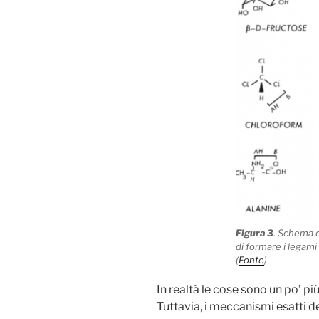
Figura 3
. Schema d
di formare i legam
(
Fonte
)
In realtà le cose sono un po’ p
Tuttavia, i meccanismi esatti de