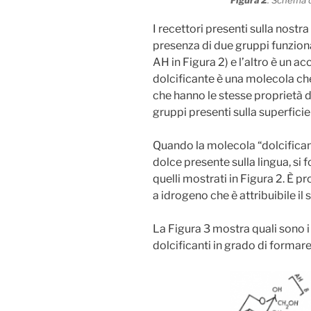
Figura 2
. Schema 
I recettori presenti sulla nostra
presenza di due gruppi funziona
AH in Figura 2) e l’altro è un ac
dolcificante è una molecola ch
che hanno le stesse proprietà d
gruppi presenti sulla superficie 
Quando la molecola “dolcificant
dolce presente sulla lingua, s
quelli mostrati in Figura 2. È p
a idrogeno che è attribuibile il
La Figura 3 mostra quali sono i
dolcificanti in grado di forma