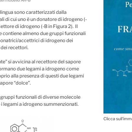
del modello AH-B
 lingua sono caratterizzati dalla
li di cui uno è un donatore di idrogeno (-
cettore di idrogeno (-B in Figura 2). Il
e contiene almeno due gruppi funzionali
onatrici/accettrici di idrogeno dei
dei recettori.
e” si avvicina al recettore del sapore
i formano due legami a idrogeno come
roprio alla presenza di questi due legami
 sapore “dolce”.
 gruppi funzionali di diverse molecole
re i legami a idrogeno summenzionati.
Clicca sull'imm