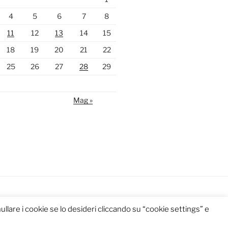
4
5
6
7
8
11
12
13
14
15
18
19
20
21
22
25
26
27
28
29
Mag »
llare i cookie se lo desideri cliccando su “cookie settings” e