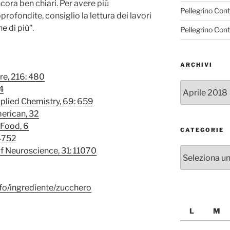
cora ben chiari. Per avere più
Pellegrino Con
rofondite, consiglio la lettura dei lavori
e di più”.
Pellegrino Con
ARCHIVI
ure, 216: 480
Archivi
94
plied Chemistry, 69: 659
merican, 32
oFood, 6
CATEGORIE
 4752
Categorie
 of Neuroscience, 31: 11070
nfo/ingrediente/zucchero
L
M