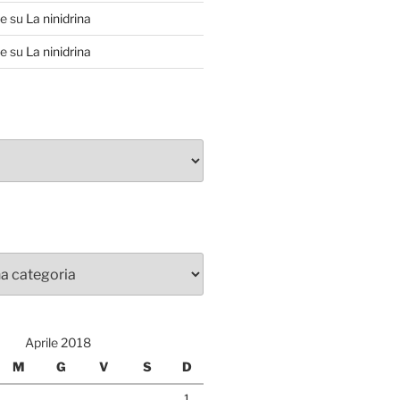
te
su
La ninidrina
te
su
La ninidrina
Aprile 2018
M
G
V
S
D
1