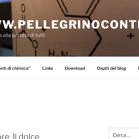
W.PELLEGRINOCONT
 alla portata di tutti
ti di chimica”
Links
Download
Ospiti del blog
Cerca:
re. Il dolce