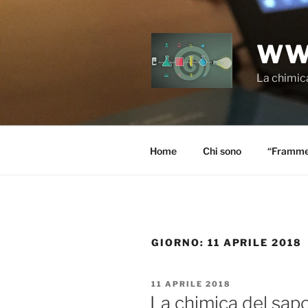
Salta
al
contenuto
WW
La chimica
Home
Chi sono
“Frammen
GIORNO:
11 APRILE 2018
PUBBLICATO
11 APRILE 2018
IL
La chimica del sapo