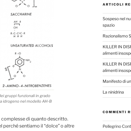
ARTICOLI RE
Sospeso nel nul
spazio
Razionalismo Sc
KILLER IN DISP
alimenti insosp
KILLER IN DISP
alimenti insosp
Manifesto di un
La ninidrina
ei gruppi funzionali in grado
i a idrogeno nel modello AH-B
COMMENTI R
iù complesse di quanto descritto.
l perché sentiamo il “dolce” o altre
Pellegrino Con