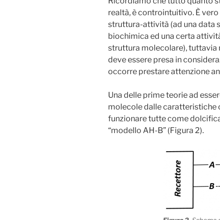
Ricordiamo che tutto quanto stud
realtà, è controintuitivo. È ver
struttura-attività (ad una data 
biochimica ed una certa attivi
struttura molecolare), tuttavia
deve essere presa in consideraz
occorre prestare attenzione anch
Una delle prime teorie ad esse
molecole dalle caratteristiche c
funzionare tutte come dolcifica
“modello AH-B” (Figura 2).