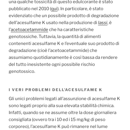
una qualche tossicità di questo edulcorante è stato
pubblicato nel 2010 (
qui
). In particolare, è stato
evidenziato che un possibile prodotto di degradazione
dell’acesulfame K usato nella produzione di
lassi
, è
l’
acetoacetammide
che ha caratteristiche
genotossiche. Tuttavia, la quantità di alimenti
contenenti acesulfame K e l’eventuale suo prodotto di
degradazione (cioè l’acetoacetammide) che
assumiamo quotidianamente è così bassa da rendere
del tutto inesistente ogni possibile rischio
genotossico.
I VERI PROBLEMI DELL’ACESULFAME K
Gli unici problemi legati all’assunzione di acesulfame K
sono legati proprio alla sua elevata stabilità chimica.
Infatti, quando se ne assume oltre la dose giornaliera
consigliata (ovvero tra i 10 ed i 15 mg/kg di peso
corporeo), l’acesulfame K può rimanere nel lume