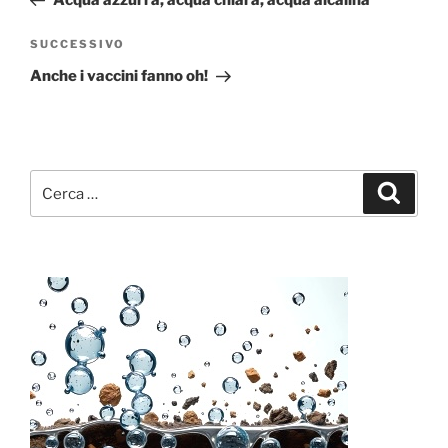
Acqua azzurra, acqua chiara, acqua alcalina
Articolo
SUCCESSIVO
successivo
Anche i vaccini fanno oh!
Cerca:
Cerca