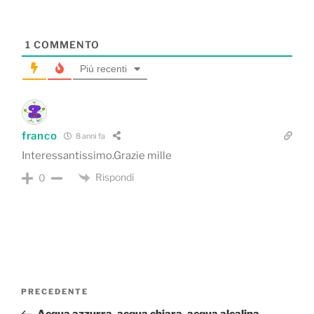
1
COMMENTO
Più recenti
franco
8 anni fa
Interessantissimo.Grazie mille
Rispondi
0
Navigazione
Articolo
PRECEDENTE
articoli
precedente: