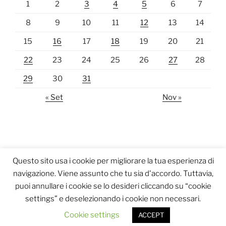
1
2
3
4
5
6
7
8
9
10
11
12
13
14
15
16
17
18
19
20
21
22
23
24
25
26
27
28
29
30
31
« Set
Nov »
Questo sito usa i cookie per migliorare la tua esperienza di
navigazione. Viene assunto che tu sia d'accordo. Tuttavia,
puoi annullare i cookie se lo desideri cliccando su “cookie
settings” e deselezionando i cookie non necessari.
Proudly powered by WordPress
Cookie settings
ACCEPT