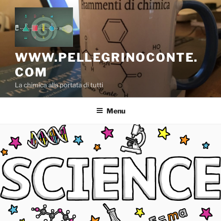
Salta
al
contenuto
WWW.PELLEGRINOCONTE.
COM
La chimica alla portata di tutti
Menu