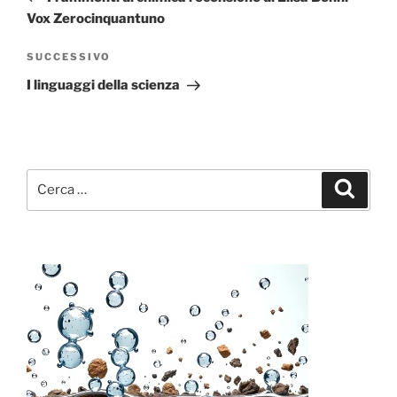
Vox Zerocinquantuno
Articolo
SUCCESSIVO
successivo
I linguaggi della scienza
Cerca:
Cerca