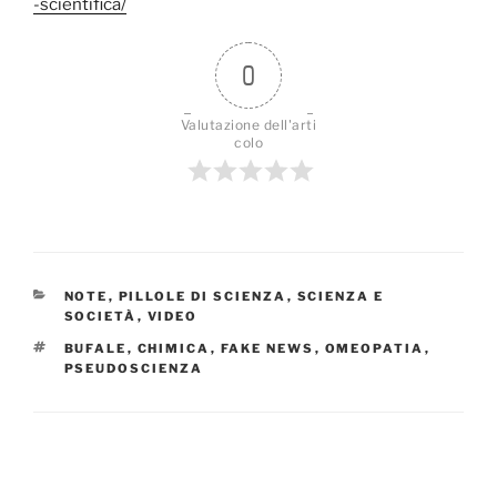
-scientifica/
0
Valutazione dell'arti
colo
CATEGORIE
NOTE
,
PILLOLE DI SCIENZA
,
SCIENZA E
SOCIETÀ
,
VIDEO
TAG
BUFALE
,
CHIMICA
,
FAKE NEWS
,
OMEOPATIA
,
PSEUDOSCIENZA