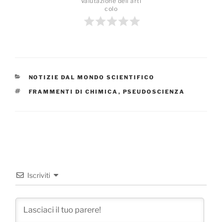
Valutazione dell'arti
colo
CATEGORIE
NOTIZIE DAL MONDO SCIENTIFICO
TAG
FRAMMENTI DI CHIMICA
,
PSEUDOSCIENZA
Iscriviti