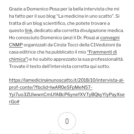
Grazie a Domenico Posa per la bella intervista che mi
ha fatto per il suo blog “La medicina in uno scatto”. Si
tratta di un blog scientifico, che potete trovare a
questo
link
, dedicato alla corretta divulgazione medica.
Ho conosciuto Domenico (anzi il Dr. Posa) ai
convegni
CNMP
organizzati da Cinzia Tocci della C1Vedizioni (la
casa editrice che ha pubblicato il mio
“Frammenti di
chimica”
) e ho subito apprezzato la sua professionalità.
Trovate il testo dell’intervista corretta qui sotto.
https://lamedicinainunoscatto.it/2018/10/intervista-al-
prof-conte/?fbclid=IwAR0eSFpMeN57-
Yyi7uo3ZUIwwnCmUfABcP6ynefXVTyBQkyYlyPayXse
rGo#
0