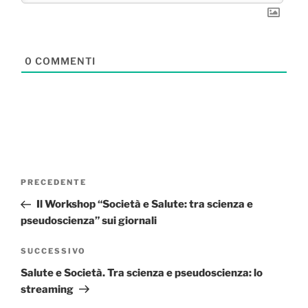
0
COMMENTI
Navigazione
Articolo
PRECEDENTE
articoli
precedente:
Il Workshop “Società e Salute: tra scienza e
pseudoscienza” sui giornali
Articolo
SUCCESSIVO
successivo
Salute e Società. Tra scienza e pseudoscienza: lo
streaming