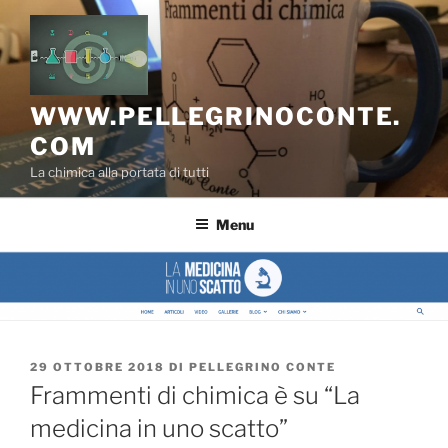
Salta
al
contenuto
WWW.PELLEGRINOCONTE.
COM
La chimica alla portata di tutti
Menu
PUBBLICATO
29 OTTOBRE 2018
DI
PELLEGRINO CONTE
IL
Frammenti di chimica è su “La
medicina in uno scatto”