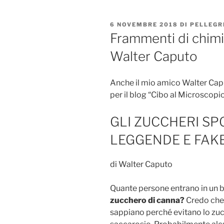
PUBBLICATO
6 NOVEMBRE 2018
DI
PELLEGR
IL
Frammenti di chimi
Walter Caputo
Anche il mio amico Walter Cap
per il blog “Cibo al Microscopio
GLI ZUCCHERI SPO
LEGGENDE E FAK
di Walter Caputo
Quante persone entrano in un b
zucchero di canna?
Credo che 
sappiano perché evitano lo zu