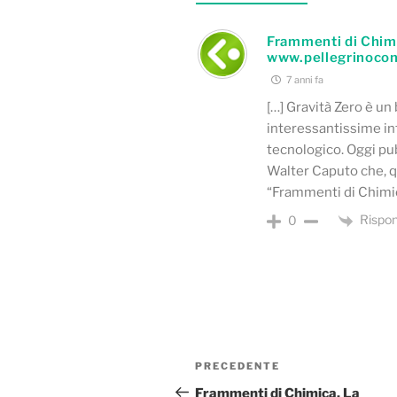
Frammenti di Chimi
www.pellegrinoco
7 anni fa
[…] Gravità Zero è un
interessantissime in
tecnologico. Oggi pub
Walter Caputo che, qu
“Frammenti di Chimica
Rispon
0
Navigazione
Articolo
PRECEDENTE
articoli
precedente:
Frammenti di Chimica. La