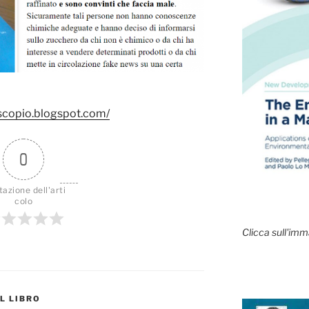
oscopio.blogspot.com/
0
tazione dell'arti
colo
Clicca sull'imm
IL LIBRO