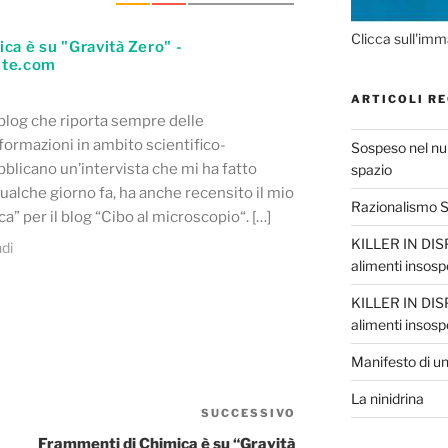
Clicca sull'imm
ca è su "Gravità Zero" -
nte.com
ARTICOLI RE
 blog che riporta sempre delle
formazioni in ambito scientifico-
Sospeso nel nul
blicano un’intervista che mi ha fatto
spazio
alche giorno fa, ha anche recensito il mio
Razionalismo Sc
” per il blog “Cibo al microscopio“. […]
KILLER IN DISP
di
alimenti insosp
KILLER IN DISP
alimenti insosp
Manifesto di un
La ninidrina
SUCCESSIVO
Articolo
successivo
Frammenti di Chimica è su “Gravità