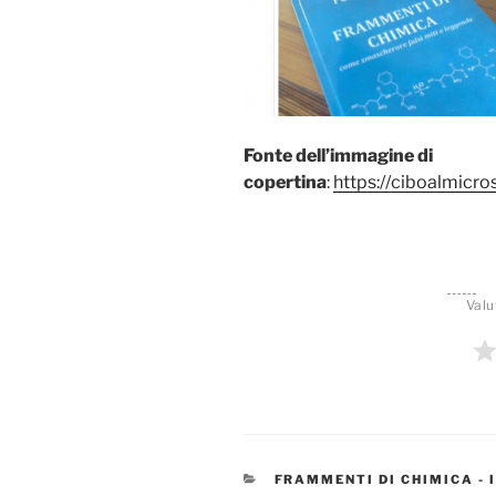
Fonte dell’immagine di
copertina
:
https://ciboalmicr
Valu
CATEGORIE
FRAMMENTI DI CHIMICA - 