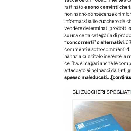
saccarosio. Probabilmente alcu
raffinato
e sono convinti che 
non hanno conoscenze chimich
informarsi sullo zucchero da ch
vendere determinati prodotti o
su una certa categoria di prodo
“concorrenti” o alternativi
. C
commenti e sottocommenti di f
hanno alcun titolo inerente la m
ce l’ha, e magari anche le comp
attaccato ai polpacci da tutti gli
spesso maleducati
…
[
continu