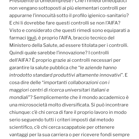
Presidente di Omeoimprese? Che i rimedi omeopatici
non vengano sottoposti ai più elementari controlli per
appurarne l’innocuità sotto il profilo igienico-sanitario?
E chi li dovrebbe fare questi controlli se non l’AIFA?
Visto e considerato che questi rimedi sono equiparati a
farmaci (
qui
), è proprio l’AIFA, braccio tecnico del
Ministero della Salute, ad essere titolata per i controlli.
Quindi quale sarebbe l’innovazione? I controlli
dell’AIFA? È proprio grazie ai controlli necessari per
garantire la salute pubblica che “
le aziende hanno
introdotto standard produttivi altamente innovativi
”. E
cosa dire delle “
importanti collaborazioni con i
maggiori centri di ricerca universitari italiani e
mondiali
”? Semplicemente che il mondo accademico è
una microsocietà molto diversificata. Si può incontrare
chiunque: c’è chi cerca di fare il proprio lavoro in modo
serio seguendo tutti i criteri imposti dal metodo
scientifico, c’è chi cerca scappatoie per ottenere
vantaggi per la sua carriera o per ricevere fondi sempre