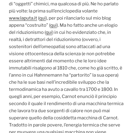
di “oggetti” chimici, ma qualcosa di più. Ne ho parlato
più volte: la prima sull’enciclopedia volante
www.laputa.it
(
qui
), per poi rilanciarlo sul mio blog
appena “costruito” (
qui
). Ma ho fatto anche un elogio
del riduzionismo (
qui
) in cui ho evidenziato che, in
realtà, i detrattori del riduzionismo (ovvero, i
sostenitori dell’omeopatia) sono attaccati ad una
visione ottocentesca della scienza (e non potrebbe
essere altrimenti dal momento che le loro idee
immutabili risalgono al 1810 che, come ho già scritto, è
l’anno in cui Hahnnemann ha “partorito” la sua opera)
che ha le sue basi nell’incredibile sviluppo che la
termodinamica ha avuto a cavallo tra 1700 e 1800. In
quegli anni, per esempio, Carnot enunciò il principio
secondo il quale il rendimento di una macchina termica
che lavora tra due sorgenti di calore non può mai
superare quello della cosiddetta macchina di Carnot.
Tradotto in parole povere, l’energia termica che serve
per muovere una qualsiasi macchina non viene