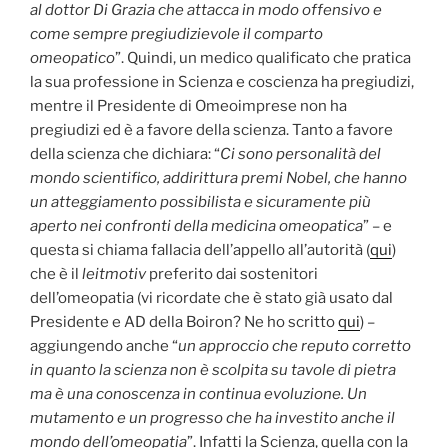
al dottor Di Grazia che attacca in modo offensivo e
come sempre pregiudizievole il comparto
omeopatico
”. Quindi, un medico qualificato che pratica
la sua professione in Scienza e coscienza ha pregiudizi,
mentre il Presidente di Omeoimprese non ha
pregiudizi ed è a favore della scienza. Tanto a favore
della scienza che dichiara: “
Ci sono personalità del
mondo scientifico, addirittura premi Nobel, che hanno
un atteggiamento possibilista e sicuramente più
aperto nei confronti della medicina omeopatica
” – e
questa si chiama fallacia dell’appello all’autorità (
qui
)
che è il
leitmotiv
preferito dai sostenitori
dell’omeopatia (vi ricordate che è stato già usato dal
Presidente e AD della Boiron? Ne ho scritto
qui
) –
aggiungendo anche “
un approccio che reputo corretto
in quanto la scienza non è scolpita su tavole di pietra
ma è una conoscenza in continua evoluzione. Un
mutamento e un progresso che ha investito anche il
mondo dell’omeopatia
”. Infatti la Scienza, quella con la