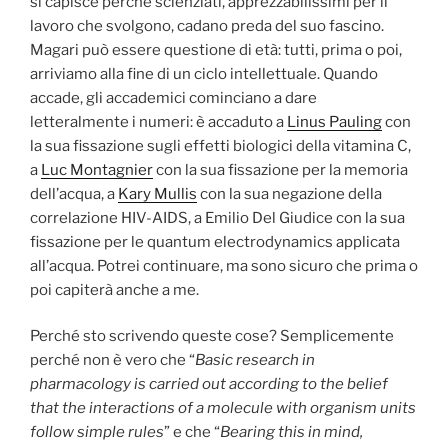
si capisce perché scienziati, apprezzabilissimi per il
lavoro che svolgono, cadano preda del suo fascino.
Magari può essere questione di età: tutti, prima o poi,
arriviamo alla fine di un ciclo intellettuale. Quando
accade, gli accademici cominciano a dare
letteralmente i numeri: è accaduto a
Linus Pauling
con
la sua fissazione sugli effetti biologici della vitamina C,
a
Luc Montagnier
con la sua fissazione per la memoria
dell’acqua, a
Kary Mullis
con la sua negazione della
correlazione HIV-AIDS, a Emilio Del Giudice con la sua
fissazione per le quantum electrodynamics applicata
all’acqua. Potrei continuare, ma sono sicuro che prima o
poi capiterà anche a me.
Perché sto scrivendo queste cose? Semplicemente
perché non è vero che “
Basic research in
pharmacology is carried out according to the belief
that the interactions of a molecule with organism units
follow simple rules
” e che “
Bearing this in mind,