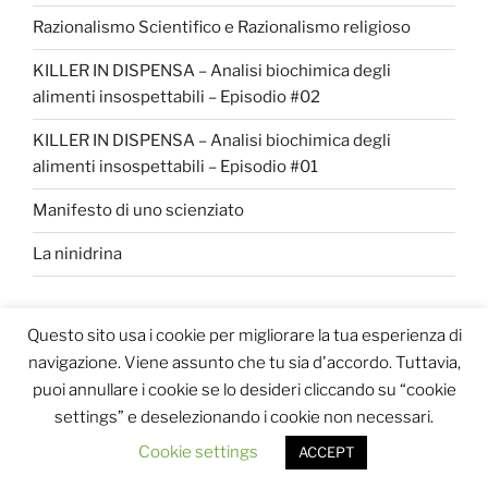
Razionalismo Scientifico e Razionalismo religioso
KILLER IN DISPENSA – Analisi biochimica degli
alimenti insospettabili – Episodio #02
KILLER IN DISPENSA – Analisi biochimica degli
alimenti insospettabili – Episodio #01
Manifesto di uno scienziato
La ninidrina
Questo sito usa i cookie per migliorare la tua esperienza di
COMMENTI RECENTI
navigazione. Viene assunto che tu sia d'accordo. Tuttavia,
Pellegrino Conte
su
La ninidrina
puoi annullare i cookie se lo desideri cliccando su “cookie
settings” e deselezionando i cookie non necessari.
Pellegrino Conte
su
La ninidrina
Cookie settings
ACCEPT
Pellegrino Conte
su
La ninidrina