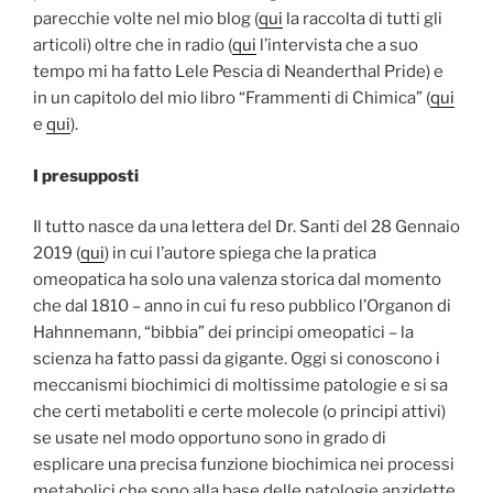
parecchie volte nel mio blog (
qui
la raccolta di tutti gli
articoli) oltre che in radio (
qui
l’intervista che a suo
tempo mi ha fatto Lele Pescia di Neanderthal Pride) e
in un capitolo del mio libro “Frammenti di Chimica” (
qui
e
qui
).
I presupposti
Il tutto nasce da una lettera del Dr. Santi del 28 Gennaio
2019 (
qui
) in cui l’autore spiega che la pratica
omeopatica ha solo una valenza storica dal momento
che dal 1810 – anno in cui fu reso pubblico l’Organon di
Hahnnemann, “bibbia” dei principi omeopatici – la
scienza ha fatto passi da gigante. Oggi si conoscono i
meccanismi biochimici di moltissime patologie e si sa
che certi metaboliti e certe molecole (o principi attivi)
se usate nel modo opportuno sono in grado di
esplicare una precisa funzione biochimica nei processi
metabolici che sono alla base delle patologie anzidette.