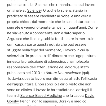
pubblicato su
Le Scienze
che rimanda anche al lavoro
originale su
Science
). Ora, che la scienziata sia in
predicato di essere candidata al Nobel è una vera e
propria chicca, dal momento che le candidature sono
segrete e vengono tenute tali per cinquant’anni. Come
ne sia venuto a conoscenza, non è dato saperlo.
Arguisco che il collega abbia fonti sicure in merito. In
ogni caso, a parte questa notizia che può essere
sfuggita nella foga del momento, il lavoro in cui la
scienziata “in predicato di” dimostra che l’agopuntura
innesca la produzione di adenosina, una molecola
responsabile dell’attenuazione del dolore, è stato
pubblicato nel 2010 su
Nature Neuroscience
(
qui
).
Tuttavia, questo lavoro non dimostra affatto l’efficacia
dell’agopuntura. E non sono io a dirlo, visto che non
sono un clinico. Il lavoro lo ha studiato nei dettagli il
team di
Science-Based Medicine
che fa capo a
David
Gorsky
. Per chi non lo sapesse, Gorsky è medico