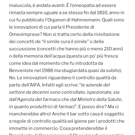
maiuscola, è andata avanti. È l’omeopatia ad essere
rimasta sempre uguale a se stessa fin dal 1810, anno in
cui fu pubblicato l’
Organon
di Hahnnemann. Quali sono
le innovazioni di cui parla il Presidente di
Omeoimprese? Non si tratta certo della rivisitazione
dei concetti de “il simile cura il simile” o della
succussione (concetti che hanno più o meno 210 anni)
o della memoria dell’acqua (questa un po’ più fresca
come idea dal momento che fu introdotta da
Benveniste nel 1988 ma sbugiardata quasi da subito).
No. Le innovazioni riguardano il controllo qualità da
parte dell’AIFA. Infatti egli scrive: “
le aziende del
settore da decenni sono controllate, ispezionate, sia
dall’Agenzia del farmaco che dal Ministro della Salute,
in quanto produttrici di farmaci
”. E posso dire? Ma ci
mancherebbe altro! Anche il bar sotto casa è soggetto
a regole di controllo qualità ed igiene per i prodotti che
immette in commercio. Cosa pretenderebbe il