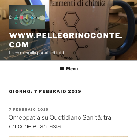
Salta
al
contenuto
WWW.PELLEGRINOCONTE.
COM
La chimica alla portata di tutti
Menu
GIORNO:
7 FEBBRAIO 2019
PUBBLICATO
7 FEBBRAIO 2019
IL
Omeopatia su Quotidiano Sanità: tra
chicche e fantasia