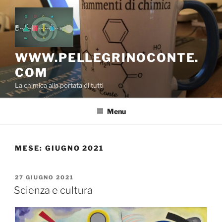
Salta
al
contenuto
WWW.PELLEGRINOCONTE.
COM
La chimica alla portata di tutti
Menu
MESE:
GIUGNO 2021
PUBBLICATO
27 GIUGNO 2021
IL
Scienza e cultura