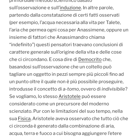
primordiale metodo scientifico basato
sull’osservazione e sull’
induzione
. In altre parole,
partendo dalla constatazione di certi fatti osservati
(per esempio, l’acqua necessaria alla vita per Talete,
l’aria che permea ogni cosa per Anassimene, oppure un
insieme di fattori che Anassimandro chiama
“indefinito”) questi pensatori traevano conclusioni di
carattere generale sull’origine della vita e delle cose
che ci circondano. E cosa dire di
Democrito
che,
basandosi sull’osservazione che un coltello può
tagliare un oggetto in pezzi sempre più piccoli fino ad
un punto oltre il quale non è più possibile proseguire,
introdusse il concetto di
a-tomo
, ovvero di
indivisibile
?
Se vogliamo, lo stesso
Aristotele
può essere
considerato come un precursore del moderno
scienziato. Pur con le limitazioni del suo tempo, nella
sua
Fisica
, Aristotele aveva osservato che tutto ciò che
ci circonda è generato dalla combinazione di aria,
acqua, terra e fuoco a cui bisogna aggiungere l’etere