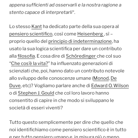
appena sufficienti ad osservarli e la nostra ragione a
stento capace di interpretarli
“.
Lo stesso
Kant
ha dedicato parte della sua opera al
pensiero scientifico
, così come
Heisenberg
, sì –
proprio quello del
principio di indeterminazione
, ha
usato la sua logica scientifica per dare un contributo
alla
filosofia
. E cosa dire di
Schöredinger
che col suo
“
Che cos’è la vita?
” ha influenzato generazioni di
scienziati che, poi, hanno dato un contributo notevole
allo sviluppo delle conoscenze umane (
Monod
,
De
Duve
, etc)? Vogliamo parlare anche di
Edward O. Wilson
o di
Stephen J. Gould
che col loro lavoro hanno
consentito di capire in che modo si sviluppano le
società di esseri viventi?
Tutto questo semplicemente per dire che quello che
noi identifichiamo come pensiero scientifico è in tutto
e per tutto pensiero umano e, in misura più o meno