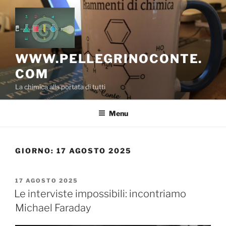
Salta
al
contenuto
WWW.PELLEGRINOCONTE.
COM
La chimica alla portata di tutti
Menu
GIORNO:
17 AGOSTO 2025
PUBBLICATO
17 AGOSTO 2025
IL
Le interviste impossibili: incontriamo
Michael Faraday