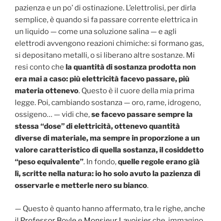
pazienza e un po’ di ostinazione. L’elettrolisi, per dirla
semplice, è quando si fa passare corrente elettrica in
un liquido — come una soluzione salina — e agli
elettrodi avvengono reazioni chimiche: si formano gas,
si depositano metalli, o si liberano altre sostanze. Mi
resi conto che
la quantità di sostanza prodotta non
era mai a caso: più elettricità facevo passare, più
materia ottenevo
. Questo è il cuore della mia prima
legge. Poi, cambiando sostanza — oro, rame, idrogeno,
ossigeno… — vidi che,
se facevo passare sempre la
stessa “dose” di elettricità, ottenevo quantità
diverse di materiale, ma sempre in proporzione a un
valore caratteristico di quella sostanza, il cosiddetto
“peso equivalente”
. In fondo,
quelle regole erano già
lì, scritte nella natura: io ho solo avuto la pazienza di
osservarle e metterle nero su bianco
.
— Questo è quanto hanno affermato, tra le righe, anche
il
Professor Boyle
e
Monsieur Lavoisier
che, immagino,