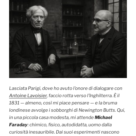
Lasciata Parigi, dove ho avuto l’onore di dialogare con
Antoine Lavoisier
, faccio rotta verso l’Inghilterra. È il
1831 — almeno, così mi piace pensare — e la bruma
londinese avvolge i sobborghi di Newington Butts. Qui,
in una piccola casa modesta, mi attende
Michael
Faraday
: chimico, fisico, autodidatta, uomo dalla
curiosità inesauribile. Dai suoi esperimenti nascono