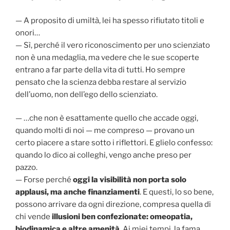
— A proposito di umiltà, lei ha spesso rifiutato titoli e
onori…
— Sì, perché il vero riconoscimento per uno scienziato
non è una medaglia, ma vedere che le sue scoperte
entrano a far parte della vita di tutti. Ho sempre
pensato che la scienza debba restare al servizio
dell’uomo, non dell’ego dello scienziato.
— …che non è esattamente quello che accade oggi,
quando molti di noi — me compreso — provano un
certo piacere a stare sotto i riflettori. E glielo confesso:
quando lo dico ai colleghi, vengo anche preso per
pazzo.
— Forse perché
oggi la visibilità non porta solo
applausi, ma anche finanziamenti
. E questi, lo so bene,
possono arrivare da ogni direzione, compresa quella di
chi vende
illusioni ben confezionate: omeopatia,
biodinamica e altre amenità
. Ai miei tempi, la fama