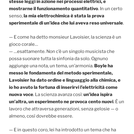
stesse leggi in azione nei processi elettrici, e
mostrarne il funzionamento quantitativo
. In un certo
senso,
la mia elettrochimica è stata la prova
sperimentale di un’idea che lui aveva reso universale
.
— E come ha detto monsieur Lavoisier, la scienza è un
gioco corale…
— …esattamente. Non c’è un singolo musicista che
possa suonare tutta la sinfonia da solo. Ognuno
aggiunge una nota, un tema, un’armonia.
Boyle ha
messo le fondamenta del metodo sperimentale,
Lavoisier ha dato ordine e linguaggio alla chimica, e
io ho avuto la fortuna di inserirvi l’elettricità come
nuova voce
. La scienza avanza così:
un’idea ispira
un’altra, un esperimento ne provoca cento nuovi
. È un
lavoro che attraversa generazioni, senza gelosie — o
almeno, così dovrebbe essere.
— E in questo coro, lei ha introdotto un tema che ha