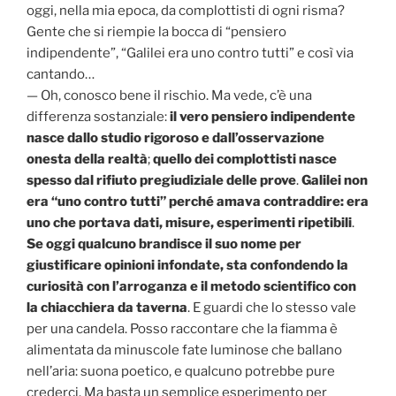
oggi, nella mia epoca, da complottisti di ogni risma?
Gente che si riempie la bocca di “pensiero
indipendente”, “Galilei era uno contro tutti” e così via
cantando…
— Oh, conosco bene il rischio. Ma vede, c’è una
differenza sostanziale:
il vero pensiero indipendente
nasce dallo studio rigoroso e dall’osservazione
onesta della realtà
;
quello dei complottisti nasce
spesso dal rifiuto pregiudiziale delle prove
.
Galilei non
era “uno contro tutti” perché amava contraddire: era
uno che portava dati, misure, esperimenti ripetibili
.
Se oggi qualcuno brandisce il suo nome per
giustificare opinioni infondate, sta confondendo la
curiosità con l’arroganza e il metodo scientifico con
la chiacchiera da taverna
. E guardi che lo stesso vale
per una candela. Posso raccontare che la fiamma è
alimentata da minuscole fate luminose che ballano
nell’aria: suona poetico, e qualcuno potrebbe pure
crederci. Ma basta un semplice esperimento per