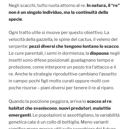
Negli scacchi, tutto ruota attorno al re.
In natura, il “re”
non è un singolo individuo, ma la continuità della
specie
.
Ogni tratto utile si muove per questo obiettivo. La
velocità della gazzella, le spine del cactus, il veleno del
serpente:
pezzi diversi che tengono lontano lo scacco
.
Le cure parentali, i semi in dormienza, la
diapausa
negli
insetti sono difese posizionali: guadagnano tempo e
protezione, come interporre un pezzo tra l’attacco e il
re. Anche le strategie riproduttive cambiano l’assetto
in campo: pochi figli molto curati oppure molti con
poche risorse – piani diversi per tenere il re al riparo.
Quando la posizione peggiora, arriva lo
scacco al re
:
habitat che svaniscono
,
nuovi predatori
,
malattie
emergenti
. Le popolazioni si assottigliano, la variabilità
genetica cala: è un collo di bottiglia. Meno varianti
significa meno mosse utili sulla scacchiera del futuro.