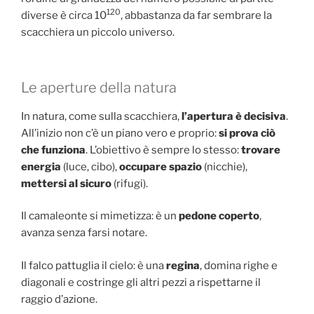
120
diverse è circa 10
, abbastanza da far sembrare la
scacchiera un piccolo universo.
Le aperture della natura
In natura, come sulla scacchiera,
l’apertura è decisiva
.
All’inizio non c’è un piano vero e proprio:
si prova ciò
che funziona
. L’obiettivo è sempre lo stesso:
trovare
energia
(luce, cibo),
occupare spazio
(nicchie),
mettersi al sicuro
(rifugi).
Il camaleonte si mimetizza: è un
pedone coperto
,
avanza senza farsi notare.
Il falco pattuglia il cielo: è una
regina
, domina righe e
diagonali e costringe gli altri pezzi a rispettarne il
raggio d’azione.