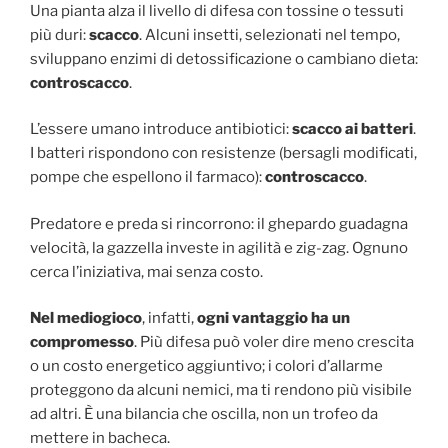
Una pianta alza il livello di difesa con tossine o tessuti
più duri:
scacco
. Alcuni insetti, selezionati nel tempo,
sviluppano enzimi di detossificazione o cambiano dieta:
controscacco
.
L’essere umano introduce antibiotici:
scacco ai batteri
.
I batteri rispondono con resistenze (bersagli modificati,
pompe che espellono il farmaco):
controscacco
.
Predatore e preda si rincorrono: il ghepardo guadagna
velocità, la gazzella investe in agilità e zig-zag. Ognuno
cerca l’iniziativa, mai senza costo.
Nel mediogioco
, infatti,
ogni vantaggio ha un
compromesso
. Più difesa può voler dire meno crescita
o un costo energetico aggiuntivo; i colori d’allarme
proteggono da alcuni nemici, ma ti rendono più visibile
ad altri. È una bilancia che oscilla, non un trofeo da
mettere in bacheca.