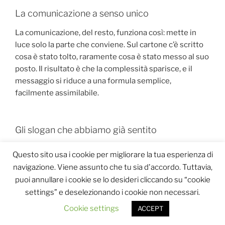
La comunicazione a senso unico
La comunicazione, del resto, funziona così: mette in
luce solo la parte che conviene. Sul cartone c’è scritto
cosa è stato tolto, raramente cosa è stato messo al suo
posto. Il risultato è che la complessità sparisce, e il
messaggio si riduce a una formula semplice,
facilmente assimilabile.
Gli slogan che abbiamo già sentito
Vi ricordano qualcosa questi meccanismi? Somigliano
Questo sito usa i cookie per migliorare la tua esperienza di
molto agli slogan dei partiti politici: brevi, accattivanti,
navigazione. Viene assunto che tu sia d'accordo. Tuttavia,
costruiti per
acchiappare i gonzi
. Piacciono a chi non
puoi annullare i cookie se lo desideri cliccando su “cookie
ha voglia di pensare, e dall’alto di una presunta
settings” e deselezionando i cookie non necessari.
superiorità etica o cognitiva crede di poter risolvere
Cookie settings
ACCEPT
problemi complessi con semplici parole.