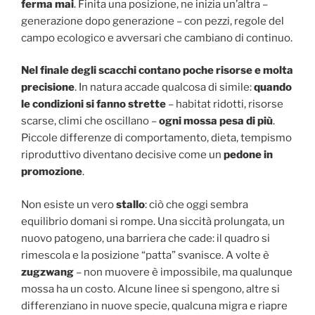
ferma mai
. Finita una posizione, ne inizia un’altra –
generazione dopo generazione – con pezzi, regole del
campo ecologico e avversari che cambiano di continuo.
Nel finale degli scacchi contano poche risorse e molta
precisione
. In natura accade qualcosa di simile:
quando
le condizioni si fanno strette
– habitat ridotti, risorse
scarse, climi che oscillano –
ogni mossa pesa di più
.
Piccole differenze di comportamento, dieta, tempismo
riproduttivo diventano decisive come un
pedone in
promozione
.
Non esiste un vero
stallo
: ciò che oggi sembra
equilibrio domani si rompe. Una siccità prolungata, un
nuovo patogeno, una barriera che cade: il quadro si
rimescola e la posizione “patta” svanisce. A volte è
zugzwang
– non muovere è impossibile, ma qualunque
mossa ha un costo. Alcune linee si spengono, altre si
differenziano in nuove specie, qualcuna migra e riapre