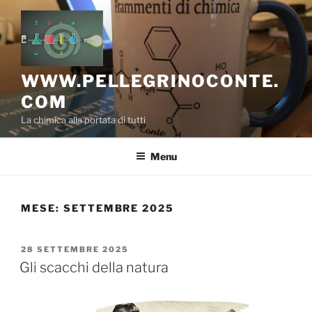
Salta
al
contenuto
WWW.PELLEGRINOCONTE.
COM
La chimica alla portata di tutti
Menu
MESE:
SETTEMBRE 2025
PUBBLICATO
28 SETTEMBRE 2025
IL
Gli scacchi della natura