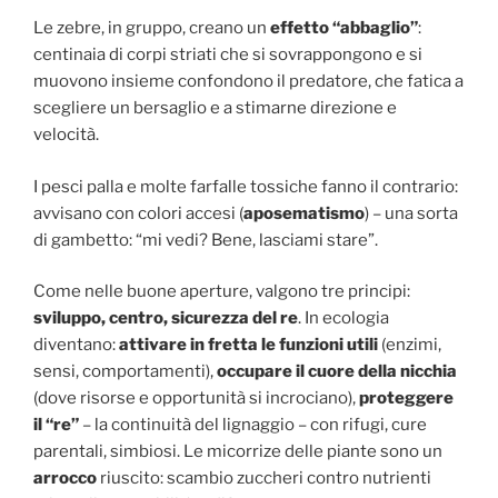
Le zebre, in gruppo, creano un
effetto “abbaglio”
:
centinaia di corpi striati che si sovrappongono e si
muovono insieme confondono il predatore, che fatica a
scegliere un bersaglio e a stimarne direzione e
velocità.
I pesci palla e molte farfalle tossiche fanno il contrario:
avvisano con colori accesi (
aposematismo
) – una sorta
di gambetto: “mi vedi? Bene, lasciami stare”.
Come nelle buone aperture, valgono tre principi:
sviluppo, centro, sicurezza del re
. In ecologia
diventano:
attivare in fretta le funzioni utili
(enzimi,
sensi, comportamenti),
occupare il cuore della nicchia
(dove risorse e opportunità si incrociano),
proteggere
il “re”
– la continuità del lignaggio – con rifugi, cure
parentali, simbiosi. Le micorrize delle piante sono un
arrocco
riuscito: scambio zuccheri contro nutrienti