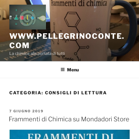
Salta
al
contenuto
WWW.PELLEGRINOCONTE.
COM
La chimica alla portata di tutti
Menu
CATEGORIA:
CONSIGLI DI LETTURA
PUBBLICATO
7 GIUGNO 2019
IL
Frammenti di Chimica su Mondadori Store