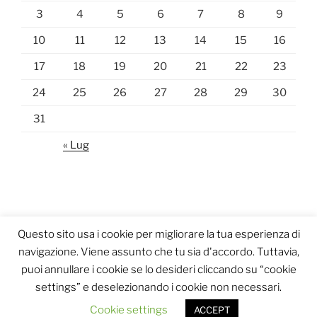
3
4
5
6
7
8
9
10
11
12
13
14
15
16
17
18
19
20
21
22
23
24
25
26
27
28
29
30
31
« Lug
Questo sito usa i cookie per migliorare la tua esperienza di
navigazione. Viene assunto che tu sia d'accordo. Tuttavia,
puoi annullare i cookie se lo desideri cliccando su “cookie
settings” e deselezionando i cookie non necessari.
Proudly powered by WordPress
Cookie settings
ACCEPT