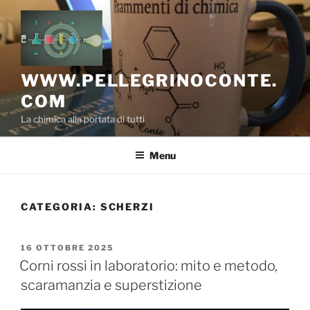
Salta
al
contenuto
WWW.PELLEGRINOCONTE.
COM
La chimica alla portata di tutti
Menu
CATEGORIA:
SCHERZI
PUBBLICATO
16 OTTOBRE 2025
IL
Corni rossi in laboratorio: mito e metodo,
scaramanzia e superstizione