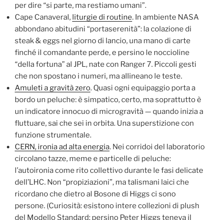
per dire “si parte, ma restiamo umani”.
Cape Canaveral,
liturgie di routine
. In ambiente NASA
abbondano abitudini “portaserenità”: la colazione di
steak & eggs nel giorno di lancio, una mano di carte
finché il comandante perde, e persino le noccioline
“della fortuna” al JPL, nate con Ranger 7. Piccoli gesti
che non spostano i numeri, ma allineano le teste.
Amuleti a gravità zero
. Quasi ogni equipaggio porta a
bordo un peluche: è simpatico, certo, ma soprattutto è
un indicatore innocuo di microgravità — quando inizia a
fluttuare, sai che sei in orbita. Una superstizione con
funzione strumentale.
CERN, ironia ad alta energia
. Nei corridoi del laboratorio
circolano tazze, meme e particelle di peluche:
l’autoironia come rito collettivo durante le fasi delicate
dell’LHC. Non “propiziazioni”, ma talismani laici che
ricordano che dietro al Bosone di Higgs ci sono
persone. (Curiosità: esistono intere collezioni di plush
del Modello Standard; persino Peter Higgs teneva il