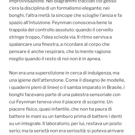
improvvisazione. Nei diagrammi tracciati col gesso
c’era la disciplina di un formalismo elegante; nei
bonghi, l’altra metà: la sincope che scioglie l’ansia e fa
spazio all’intuizione. Feynman conosceva bene la
trappola del controllo assoluto: quando il cervello
stringe troppo, l’idea scivola via. Il ritmo serviva a
spalancare una finestra, a ricordare al corpo che
pensare è anche respirare, che la mente ragiona
meglio quando il resto di noi non è in apnea.
Non era una superstizione in cerca di indulgenza, ma
una igiene dell’attenzione. Come il disegno (le modelle,
i quaderni pieni di linee) o il samba imparato in Brasile, i
bonghi facevano parte di una palestra sensoriale con
cui Feynman teneva vivo il piacere di scoprire. Un
piacere fisico, quasi infantile, che non ha paura di
battere le mani su un tamburo prima di battere i denti
su un integrale. Il laboratorio, per lui, restava un posto
serio; ma la serietà non era seriosità: si poteva arrivare