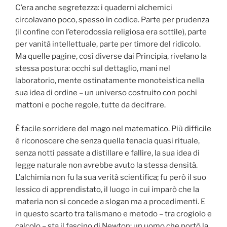
C’era anche segretezza: i quaderni alchemici
circolavano poco, spesso in codice. Parte per prudenza
(il confine con l’eterodossia religiosa era sottile), parte
per vanità intellettuale, parte per timore del ridicolo.
Ma quelle pagine, così diverse dai Principia, rivelano la
stessa postura: occhi sul dettaglio, mani nel
laboratorio, mente ostinatamente monoteistica nella
sua idea di ordine – un universo costruito con pochi
mattoni e poche regole, tutte da decifrare.
È facile sorridere del mago nel matematico. Più difficile
è riconoscere che senza quella tenacia quasi rituale,
senza notti passate a distillare e fallire, la sua idea di
legge naturale non avrebbe avuto la stessa densità.
L’alchimia non fu la sua verità scientifica; fu però il suo
lessico di apprendistato, il luogo in cui imparò che la
materia non si concede a slogan ma a procedimenti. E
in questo scarto tra talismano e metodo – tra crogiolo e
calcolo – sta il fascino di Newton: un uomo che portò la