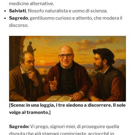
medicine alternative.
Salviati
, filosofo naturalista e uomo di scienza.
Sagredo
, gentiluomo curioso e attento, che modera il
discorso.
[Scena: in una loggia, i tre siedono a discorrere. Il sole
volge al tramonto.]
Sagredo:
Vi prego, signori miei, di proseguire quella
disputa che già stamani cominciaste, acciocché io