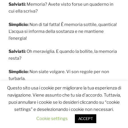
Salviati:
Memoria? Avete visto forse un quaderno in
cui ella scriva?
Simplicio:
Non di tal fatta! È memoria sottile, quantica!
L’acqua si informa della sostanza e ne mantiene
l’energia!
Salviati:
Oh meraviglia. E quando la bollite, la memoria
resta?
Simplicio:
Non siate volgare. Vi son regole per non
turbarla.
Questo sito usa i cookie per migliorare la tua esperienza di
Salviati:
Dunque non lavate i panni con acqua calda,
navigazione. Viene assunto che tu sia d'accordo. Tuttavia,
ché potreste dimenticare la formula del sapone?
puoi annullare i cookie se lo desideri cliccando su “cookie
settings” e deselezionando i cookie non necessari.
Sagredo:
Orsù, Salviati, non lo provocate oltre!
Cookie settings
ACCEPT
Simplicio:
In verità vi dico che scienziati illustri