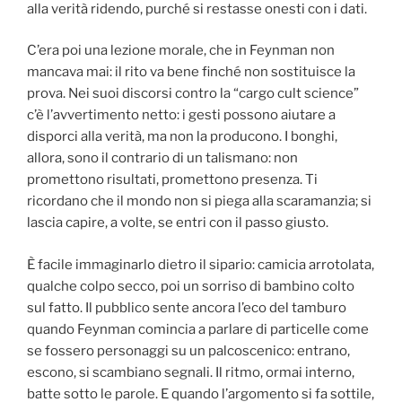
alla verità ridendo, purché si restasse onesti con i dati.
C’era poi una lezione morale, che in Feynman non
mancava mai: il rito va bene finché non sostituisce la
prova. Nei suoi discorsi contro la “cargo cult science”
c’è l’avvertimento netto: i gesti possono aiutare a
disporci alla verità, ma non la producono. I bonghi,
allora, sono il contrario di un talismano: non
promettono risultati, promettono presenza. Ti
ricordano che il mondo non si piega alla scaramanzia; si
lascia capire, a volte, se entri con il passo giusto.
È facile immaginarlo dietro il sipario: camicia arrotolata,
qualche colpo secco, poi un sorriso di bambino colto
sul fatto. Il pubblico sente ancora l’eco del tamburo
quando Feynman comincia a parlare di particelle come
se fossero personaggi su un palcoscenico: entrano,
escono, si scambiano segnali. Il ritmo, ormai interno,
batte sotto le parole. E quando l’argomento si fa sottile,