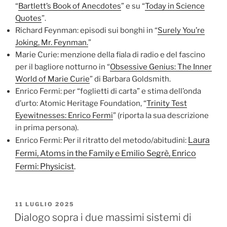
“
Bartlett’s Book of Anecdotes
” e su “
Today in Science
Quotes
”.
Richard Feynman: episodi sui bonghi in “
Surely You’re
Joking, Mr. Feynman.
”
Marie Curie: menzione della fiala di radio e del fascino
per il bagliore notturno in “
Obsessive Genius: The Inner
World of Marie Curie
” di Barbara Goldsmith.
Enrico Fermi: per “foglietti di carta” e stima dell’onda
d’urto: Atomic Heritage Foundation, “
Trinity Test
Eyewitnesses: Enrico Fermi
” (riporta la sua descrizione
in prima persona).
Laura
Enrico Fermi: Per il ritratto del metodo/abitudini:
Fermi, Atoms in the Family e Emilio Segrè, Enrico
Fermi: Physicist
.
PUBBLICATO
11 LUGLIO 2025
IL
Dialogo sopra i due massimi sistemi di