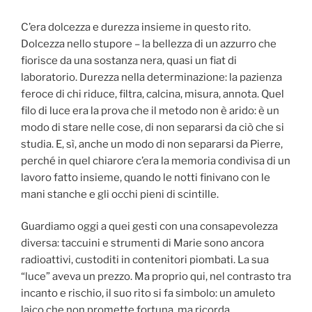
C’era dolcezza e durezza insieme in questo rito.
Dolcezza nello stupore – la bellezza di un azzurro che
fiorisce da una sostanza nera, quasi un fiat di
laboratorio. Durezza nella determinazione: la pazienza
feroce di chi riduce, filtra, calcina, misura, annota. Quel
filo di luce era la prova che il metodo non è arido: è un
modo di stare nelle cose, di non separarsi da ciò che si
studia. E, sì, anche un modo di non separarsi da Pierre,
perché in quel chiarore c’era la memoria condivisa di un
lavoro fatto insieme, quando le notti finivano con le
mani stanche e gli occhi pieni di scintille.
Guardiamo oggi a quei gesti con una consapevolezza
diversa: taccuini e strumenti di Marie sono ancora
radioattivi, custoditi in contenitori piombati. La sua
“luce” aveva un prezzo. Ma proprio qui, nel contrasto tra
incanto e rischio, il suo rito si fa simbolo: un amuleto
laico che non promette fortuna, ma ricorda