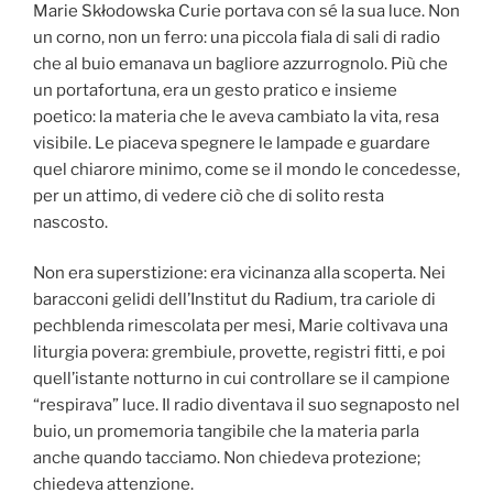
Marie Skłodowska Curie portava con sé la sua luce. Non
un corno, non un ferro: una piccola fiala di sali di radio
che al buio emanava un bagliore azzurrognolo. Più che
un portafortuna, era un gesto pratico e insieme
poetico: la materia che le aveva cambiato la vita, resa
visibile. Le piaceva spegnere le lampade e guardare
quel chiarore minimo, come se il mondo le concedesse,
per un attimo, di vedere ciò che di solito resta
nascosto.
Non era superstizione: era vicinanza alla scoperta. Nei
baracconi gelidi dell’Institut du Radium, tra cariole di
pechblenda rimescolata per mesi, Marie coltivava una
liturgia povera: grembiule, provette, registri fitti, e poi
quell’istante notturno in cui controllare se il campione
“respirava” luce. Il radio diventava il suo segnaposto nel
buio, un promemoria tangibile che la materia parla
anche quando tacciamo. Non chiedeva protezione;
chiedeva attenzione.