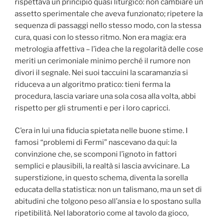
rispettava un principio quasi liturgico: non cambiare un
assetto sperimentale che aveva funzionato; ripetere la
sequenza di passaggi nello stesso modo, con la stessa
cura, quasi con lo stesso ritmo. Non era magia: era
metrologia affettiva – l’idea che la regolarità delle cose
meriti un cerimoniale minimo perché il rumore non
divori il segnale. Nei suoi taccuini la scaramanzia si
riduceva a un algoritmo pratico: tieni ferma la
procedura, lascia variare una sola cosa alla volta, abbi
rispetto per gli strumenti e per i loro capricci.
C’era in lui una fiducia spietata nelle buone stime. I
famosi “problemi di Fermi” nascevano da qui: la
convinzione che, se scomponi l’ignoto in fattori
semplici e plausibili, la realtà si lascia avvicinare. La
superstizione, in questo schema, diventa la sorella
educata della statistica: non un talismano, ma un set di
abitudini che tolgono peso all’ansia e lo spostano sulla
ripetibilità. Nel laboratorio come al tavolo da gioco,