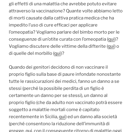
gli effetti di una malattia che avrebbe potuto evitare
attraverso la vaccinazione? Quante volte abbiamo letto
di morti causate dalla cattiva pratica medica che ha
impedito l’uso di cure efficaci per applicare
l’omeopatia? Vogliamo parlare del bimbo morto per le
conseguenze di un’otite curata con l’omeopatia (
qui
)?
Vogliamo discutere delle vittime della difterite (
qui
) o
di quelle del morbillo (
qui
)?
Quando dei genitori decidono di non vaccinare il
proprio figlio sulla base di paure infondate nonostante
tutte le rassicurazioni dei medici, fanno un danno a se
stessi (perché la possibile perdita di un figlio è
certamente un danno per se stessi), un danno al
proprio figlio (che da adulto non vaccinato potrà essere
soggetto a malattie mortali come è capitato
recentemente in Sicilia,
qui
) ed un danno alla società
(perché consentono la riduzione dell’immunità di
gregge,
qui
, con il conseguente ritorno di malattie oggi