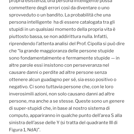
propria esistenza, una persona intelligente possa
commettere degli errori così da diventare o uno
sprovveduto o un bandito. La probabilità che una
persona intelligente ha di essere catalogata tra gli
stupidi in un qualsiasi momento della propria vita è
piuttosto bassa, se non addirittura nulla. Infatti,
riprendendo l’attenta analisi del Prof. Cipolla si può dire
che “la grande maggioranza delle persone stupide
sono fondamentalmente e fermamente stupide — in
altre parole essi insistono con perseveranza nel
causare danni o perdite ad altre persone senza
ottenere alcun guadagno per sé, sia esso positivo o
negativo. Ci sono tuttavia persone che, con le loro
inverosimili azioni, non solo causano danni ad altre
persone, ma anche a se stesse. Queste sono un genere
di super-stupidi che, in base al nostro sistema di
computo, appariranno in qualche punto dell’area S alla
sinistra dell’asse delle Y (si tratta del quadrante III di
Figura 1, NdA)”.