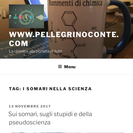
Salta
al
contenuto
WWW.PELLEGRINOCONTE.
COM
La chimica alla portata di tutti
Menu
TAG:
I SOMARI NELLA SCIENZA
PUBBLICATO
13 NOVEMBRE 2017
IL
Sui somari, sugli stupidi e della
pseudoscienza