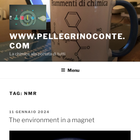
Salta
al
contenuto
WWW.PELLEGRINOCONTE.
COM
La chimica alla portata di tutti
Menu
TAG:
NMR
PUBBLICATO
11 GENNAIO 2024
IL
The environment in a magnet