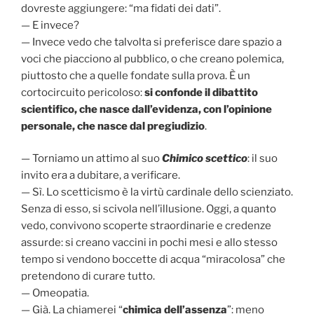
dovreste aggiungere: “ma fidati dei dati”.
— E invece?
— Invece vedo che talvolta si preferisce dare spazio a
voci che piacciono al pubblico, o che creano polemica,
piuttosto che a quelle fondate sulla prova. È un
cortocircuito pericoloso:
si confonde il dibattito
scientifico, che nasce dall’evidenza, con l’opinione
personale, che nasce dal pregiudizio
.
— Torniamo un attimo al suo
Chimico scettico
: il suo
invito era a dubitare, a verificare.
— Sì. Lo scetticismo è la virtù cardinale dello scienziato.
Senza di esso, si scivola nell’illusione. Oggi, a quanto
vedo, convivono scoperte straordinarie e credenze
assurde: si creano vaccini in pochi mesi e allo stesso
tempo si vendono boccette di acqua “miracolosa” che
pretendono di curare tutto.
— Omeopatia.
— Già. La chiamerei “
chimica dell’assenza
”: meno