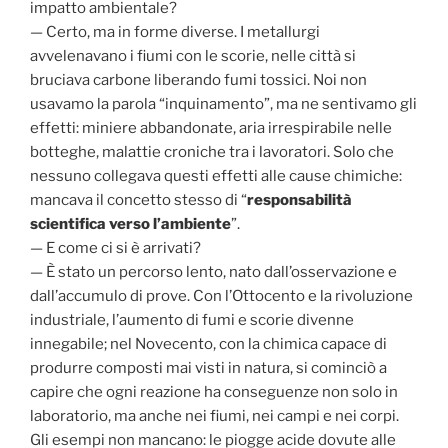
impatto ambientale?
— Certo, ma in forme diverse. I metallurgi
avvelenavano i fiumi con le scorie, nelle città si
bruciava carbone liberando fumi tossici. Noi non
usavamo la parola “inquinamento”, ma ne sentivamo gli
effetti: miniere abbandonate, aria irrespirabile nelle
botteghe, malattie croniche tra i lavoratori. Solo che
nessuno collegava questi effetti alle cause chimiche:
mancava il concetto stesso di “
responsabilità
scientifica verso l’ambiente
”.
— E come ci si è arrivati?
— È stato un percorso lento, nato dall’osservazione e
dall’accumulo di prove. Con l’Ottocento e la rivoluzione
industriale, l’aumento di fumi e scorie divenne
innegabile; nel Novecento, con la chimica capace di
produrre composti mai visti in natura, si cominciò a
capire che ogni reazione ha conseguenze non solo in
laboratorio, ma anche nei fiumi, nei campi e nei corpi.
Gli esempi non mancano: le piogge acide dovute alle