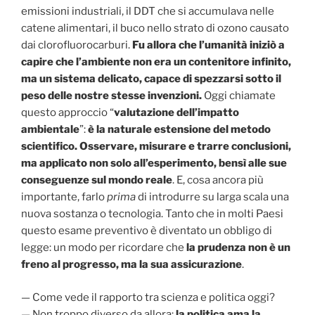
emissioni industriali, il DDT che si accumulava nelle
catene alimentari, il buco nello strato di ozono causato
dai clorofluorocarburi.
Fu allora che l’umanità iniziò a
capire che l’ambiente non era un contenitore infinito,
ma un sistema delicato, capace di spezzarsi sotto il
peso delle nostre stesse invenzioni.
Oggi chiamate
questo approccio “
valutazione dell’impatto
ambientale
”:
è la naturale estensione del metodo
scientifico. Osservare, misurare e trarre conclusioni,
ma applicato non solo all’esperimento, bensì alle sue
conseguenze sul mondo reale
. E, cosa ancora più
importante, farlo
prima
di introdurre su larga scala una
nuova sostanza o tecnologia. Tanto che in molti Paesi
questo esame preventivo è diventato un obbligo di
legge: un modo per ricordare che
la prudenza non è un
freno al progresso, ma la sua assicurazione
.
— Come vede il rapporto tra scienza e politica oggi?
— Non troppo diverso da allora:
la politica ama la