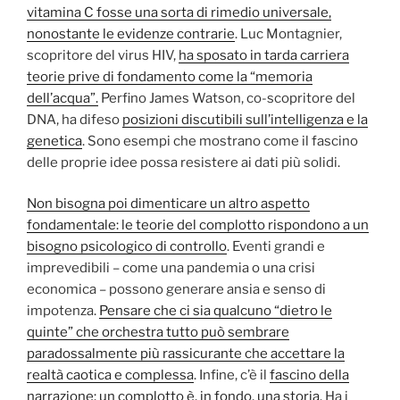
vitamina C fosse una sorta di rimedio universale,
nonostante le evidenze contrarie
. Luc Montagnier,
scopritore del virus HIV,
ha sposato in tarda carriera
teorie prive di fondamento come la “memoria
dell’acqua”.
Perfino James Watson, co-scopritore del
DNA, ha difeso
posizioni discutibili sull’intelligenza e la
genetica
. Sono esempi che mostrano come il fascino
delle proprie idee possa resistere ai dati più solidi.
Non bisogna poi dimenticare un altro aspetto
fondamentale: le teorie del complotto rispondono a un
bisogno psicologico di controllo
. Eventi grandi e
imprevedibili – come una pandemia o una crisi
economica – possono generare ansia e senso di
impotenza.
Pensare che ci sia qualcuno “dietro le
quinte” che orchestra tutto può sembrare
paradossalmente più rassicurante che accettare la
realtà caotica e complessa
. Infine, c’è il
fascino della
narrazione: un complotto è, in fondo, una storia
. Ha i