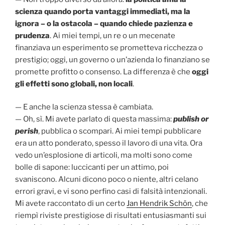
scienza quando porta vantaggi immediati, ma la
ignora – o la ostacola – quando chiede pazienza e
prudenza
. Ai miei tempi, un re o un mecenate
finanziava un esperimento se prometteva ricchezza o
prestigio; oggi, un governo o un’azienda lo finanziano se
promette profitto o consenso. La differenza è che
oggi
gli effetti sono globali, non locali
.
— E anche la scienza stessa è cambiata.
— Oh, sì. Mi avete parlato di questa massima:
publish or
perish
, pubblica o scompari. Ai miei tempi pubblicare
era un atto ponderato, spesso il lavoro di una vita. Ora
vedo un’esplosione di articoli, ma molti sono come
bolle di sapone: luccicanti per un attimo, poi
svaniscono. Alcuni dicono poco o niente, altri celano
errori gravi, e vi sono perfino casi di falsità intenzionali.
Mi avete raccontato di un certo
Jan Hendrik Schön
, che
riempì riviste prestigiose di risultati entusiasmanti sui