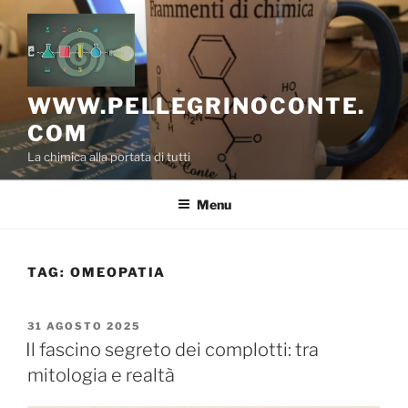
Salta
al
contenuto
WWW.PELLEGRINOCONTE.
COM
La chimica alla portata di tutti
Menu
TAG:
OMEOPATIA
PUBBLICATO
31 AGOSTO 2025
IL
Il fascino segreto dei complotti: tra
mitologia e realtà