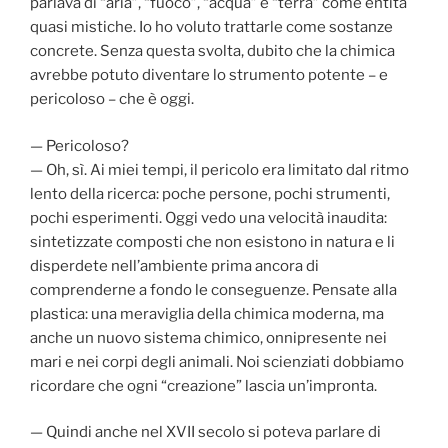
parlava di “aria”, “fuoco”, “acqua” e “terra” come entità
quasi mistiche. Io ho voluto trattarle come sostanze
concrete. Senza questa svolta, dubito che la chimica
avrebbe potuto diventare lo strumento potente – e
pericoloso – che è oggi.
— Pericoloso?
— Oh, sì. Ai miei tempi, il pericolo era limitato dal ritmo
lento della ricerca: poche persone, pochi strumenti,
pochi esperimenti. Oggi vedo una velocità inaudita:
sintetizzate composti che non esistono in natura e li
disperdete nell’ambiente prima ancora di
comprenderne a fondo le conseguenze. Pensate alla
plastica: una meraviglia della chimica moderna, ma
anche un nuovo sistema chimico, onnipresente nei
mari e nei corpi degli animali. Noi scienziati dobbiamo
ricordare che ogni “creazione” lascia un’impronta.
— Quindi anche nel XVII secolo si poteva parlare di