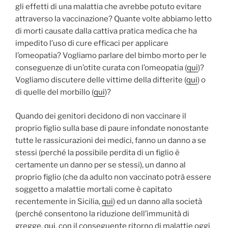
gli effetti di una malattia che avrebbe potuto evitare
attraverso la vaccinazione? Quante volte abbiamo letto
di morti causate dalla cattiva pratica medica che ha
impedito l’uso di cure efficaci per applicare
l’omeopatia? Vogliamo parlare del bimbo morto per le
conseguenze di un’otite curata con l’omeopatia (
qui
)?
Vogliamo discutere delle vittime della difterite (
qui
) o
di quelle del morbillo (
qui
)?
Quando dei genitori decidono di non vaccinare il
proprio figlio sulla base di paure infondate nonostante
tutte le rassicurazioni dei medici, fanno un danno a se
stessi (perché la possibile perdita di un figlio è
certamente un danno per se stessi), un danno al
proprio figlio (che da adulto non vaccinato potrà essere
soggetto a malattie mortali come è capitato
recentemente in Sicilia,
qui
) ed un danno alla società
(perché consentono la riduzione dell’immunità di
gregge,
qui
, con il conseguente ritorno di malattie oggi