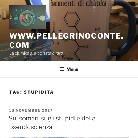
Salta
al
contenuto
WWW.PELLEGRINOCONTE.
COM
La chimica alla portata di tutti
Menu
TAG:
STUPIDITÀ
PUBBLICATO
13 NOVEMBRE 2017
IL
Sui somari, sugli stupidi e della
pseudoscienza