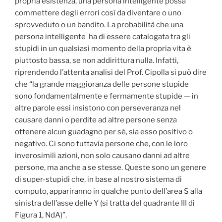
propria esistenza, una persona intelligente possa
commettere degli errori così da diventare o uno
sprovveduto o un bandito. La probabilità che una
persona intelligente ha di essere catalogata tra gli
stupidi in un qualsiasi momento della propria vita è
piuttosto bassa, se non addirittura nulla. Infatti,
riprendendo l’attenta analisi del Prof. Cipolla si può dire
che “la grande maggioranza delle persone stupide
sono fondamentalmente e fermamente stupide — in
altre parole essi insistono con perseveranza nel
causare danni o perdite ad altre persone senza
ottenere alcun guadagno per sé, sia esso positivo o
negativo. Ci sono tuttavia persone che, con le loro
inverosimili azioni, non solo causano danni ad altre
persone, ma anche a se stesse. Queste sono un genere
di super-stupidi che, in base al nostro sistema di
computo, appariranno in qualche punto dell’area S alla
sinistra dell’asse delle Y (si tratta del quadrante III di
Figura 1, NdA)”.