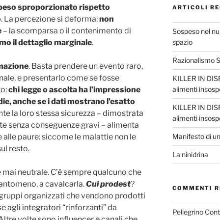
peso sproporzionato rispetto
ARTICOLI RE
o
. La percezione si deforma:
non
e
– la scomparsa o il contenimento di
Sospeso nel nul
o il dettaglio marginale
.
spazio
Razionalismo Sc
mazione
. Basta prendere un evento raro,
nale, e presentarlo come se fosse
KILLER IN DISP
to:
chi legge o ascolta ha l’impressione
alimenti insosp
idie, anche se i dati mostrano l’esatto
KILLER IN DISP
te la loro stessa sicurezza – dimostrata
alimenti insosp
ate senza conseguenze gravi – alimenta
e alle paure: siccome le malattie non le
Manifesto di un
ul resto.
La ninidrina
è mai neutrale. C’è sempre qualcuno che
uantomeno, a cavalcarla.
Cui prodest
?
COMMENTI R
gruppi organizzati che vendono prodotti
e agli integratori “rinforzanti” da
Pellegrino Con
Altre volte sono influencer e canali che