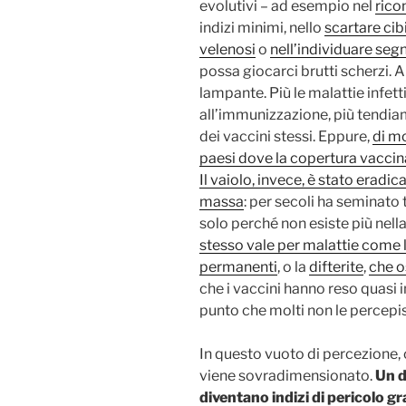
evolutivi – ad esempio nel
rico
indizi minimi, nello
scartare cib
velenosi
o
nell’individuare segna
possa giocarci brutti scherzi. A
lampante. Più le malattie infet
all’immunizzazione, più tendiam
dei vaccini stessi. Eppure,
di mo
paesi dove la copertura vaccina
Il vaiolo, invece, è stato eradi
massa
: per secoli ha seminato 
solo perché non esiste più nell
stesso vale per malattie come l
permanenti
, o la
difterite
,
che o
che i vaccini hanno reso quasi i
punto che molti non le percepi
In questo vuoto di percezione,
viene sovradimensionato.
Un d
diventano indizi di pericolo gr