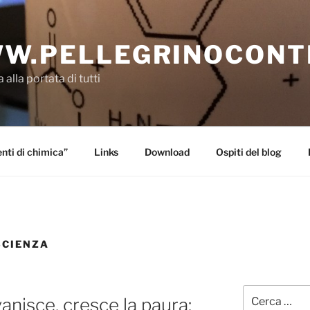
W.PELLEGRINOCONT
 alla portata di tutti
ti di chimica”
Links
Download
Ospiti del blog
SCIENZA
Cerca:
vanisce, cresce la paura: