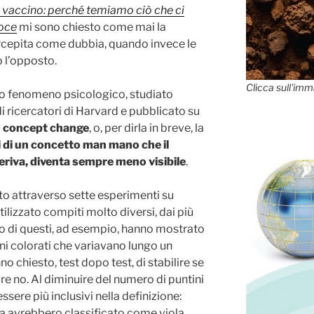
l vaccino: perché temiamo ciò che ci
uoce
mi sono chiesto come mai la
rcepita come dubbia, quando invece le
 l’opposto.
Clicca sull'imm
oso fenomeno psicologico, studiato
 ricercatori di Harvard e pubblicato su
d concept change
, o, per dirla in breve, la
i di un concetto man mano che il
iferiva, diventa sempre meno visibile
.
tto attraverso sette esperimenti su
tilizzato compiti molto diversi, dai più
no di questi, ad esempio, hanno mostrato
ini colorati che variavano lungo un
no chiesto, test dopo test, di stabilire se
e no. Al diminuire del numero di puntini
ssere più inclusivi nella definizione:
a avrebbero classificato come viola