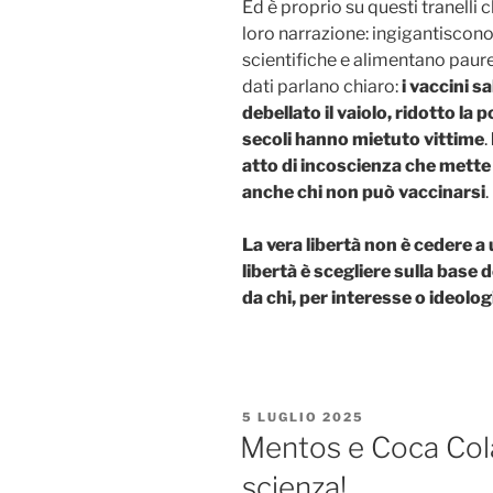
Ed è proprio su questi tranelli
loro narrazione: ingigantiscono
scientifiche e alimentano pau
dati parlano chiaro:
i vaccini s
debellato il vaiolo, ridotto la 
secoli hanno mietuto vittime
.
atto di incoscienza che mette a
anche chi non può vaccinarsi
.
La vera libertà non è cedere 
libertà è scegliere sulla base 
da chi, per interesse o ideologi
PUBBLICATO
5 LUGLIO 2025
IL
Mentos e Coca Col
scienza!