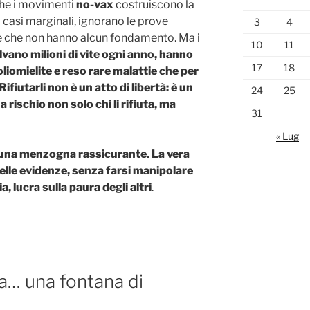
 che i movimenti
no-vax
costruiscono la
 casi marginali, ignorano le prove
3
4
re che non hanno alcun fondamento. Ma i
10
11
alvano milioni di vite ogni anno, hanno
17
18
poliomielite e reso rare malattie che per
Rifiutarli non è un atto di libertà: è un
24
25
 rischio non solo chi li rifiuta, ma
31
« Lug
a una menzogna rassicurante. La vera
delle evidenze, senza farsi manipolare
a, lucra sulla paura degli altri
.
a… una fontana di