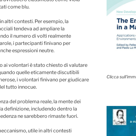
ati come blu.
n altri contesti. Per esempio, la
acciali tendeva ad ampliare la
ndo il numero di volti realmente
arole, i partecipanti finivano per
nche espressioni neutre.
 ai volontari è stato chiesto di valutare
: quando quelle eticamente discutibili
Clicca sull'imm
ose, i volontari finivano per giudicare
el tutto innocue.
enza del problema reale, la mente dei
la definizione, includendo dentro la
cedenza ne sarebbero rimaste fuori.
eccanismo, utile in altri contesti