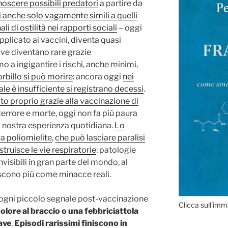
noscere possibili predatori
a partire da
i anche solo vagamente simili a quelli
li di ostilità nei rapporti sociali
– oggi
pplicato ai vaccini, diventa quasi
tive diventano rare grazie
o a ingigantire i rischi, anche minimi,
rbillo si può morire
: ancora oggi
nei
le è insufficiente si registrano decessi
.
cato proprio grazie alla vaccinazione di
terrore e morte, oggi non fa più paura
a nostra esperienza quotidiana.
Lo
a poliomielite
,
che può lasciare paralisi
struisce le vie respiratorie
: patologie
nvisibili in gran parte del mondo, al
scono più come minacce reali.
 ogni piccolo segnale post-vaccinazione
Clicca sull'imm
olore al braccio o una febbriciattola
ave
.
Episodi rarissimi finiscono in