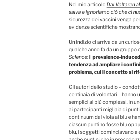
Nel mio articolo
Dal Voltaren a
salva e ignoriamo ciò che ci n
sicurezza dei vaccini venga pe
evidenze scientifiche mostrano
Un indizio ci arriva da un curi
qualche anno fa da un gruppo di
Science
: il
prevalence-induce
tendenza ad ampliare i confin
problema, cui il concetto si r
Gli autori dello studio – condo
centinaia di volontari – hanno u
semplici ai più complessi. In u
ai partecipanti migliaia di punt
continuum dal viola al blu e han
ciascun puntino fosse blu oppur
blu, i soggetti cominciavano a e
anche puntini che in precedenz