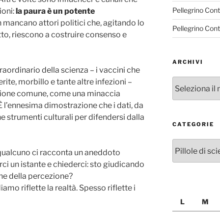
Pellegrino Con
ioni:
la paura è un potente
n mancano attori politici che, agitando lo
Pellegrino Con
to, riescono a costruire consenso e
ARCHIVI
traordinario della scienza – i vaccini che
rite, morbillo e tante altre infezioni –
Archivi
cezione comune, come una minaccia
 l’ennesima dimostrazione che i dati, da
e strumenti culturali per difendersi dalla
CATEGORIE
Categorie
e qualcuno ci racconta un aneddoto
ci un istante e chiederci: sto giudicando
one della percezione?
o riflette la realtà. Spesso riflette i
L
M