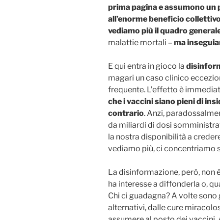
prima pagina e assumono un 
all’enorme beneficio collettiv
vediamo più il quadro general
malattie mortali –
ma inseguiam
E qui entra in gioco la
disinfor
magari un caso clinico eccezio
frequente. L’effetto è immedia
che i vaccini siano pieni di ins
contrario
. Anzi, paradossalmen
da miliardi di dosi somministr
la nostra disponibilità a creder
vediamo più, ci concentriamo s
La disinformazione, però, non 
ha interesse a diffonderla o, q
Chi ci guadagna? A volte sono 
alternativi, dalle cure miracolos
assumere al posto dei vaccini. 