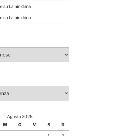
te
su
La ninidrina
te
su
La ninidrina
Agosto 2026
M
G
V
S
D
1
2