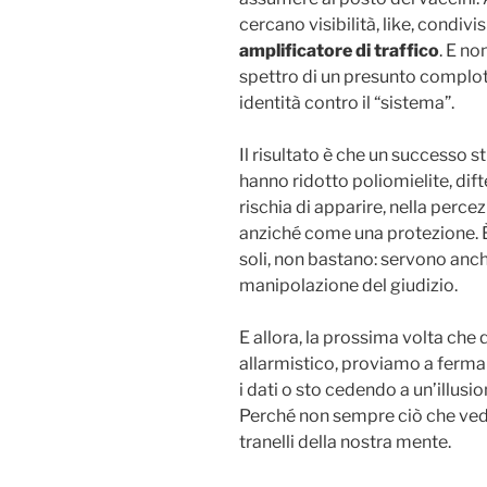
cercano visibilità, like, condivis
amplificatore di traffico
. E no
spettro di un presunto complot
identità contro il “sistema”.
Il risultato è che un successo s
hanno ridotto poliomielite, difte
rischia di apparire, nella per
anziché come una protezione. È
soli, non bastano: servono anch
manipolazione del giudizio.
E allora, la prossima volta ch
allarmistico, proviamo a fermar
i dati o sto cedendo a un’illusi
Perché non sempre ciò che vediam
tranelli della nostra mente.