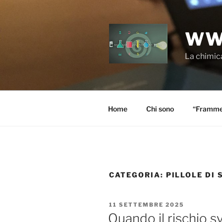
Salta
al
contenuto
WW
La chimica
Home
Chi sono
“Frammen
CATEGORIA:
PILLOLE DI 
PUBBLICATO
11 SETTEMBRE 2025
IL
Quando il rischio s