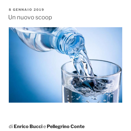
PUBBLICATO
8 GENNAIO 2019
IL
Un nuovo scoop
di
Enrico
Bucci
e
Pellegrino
Conte