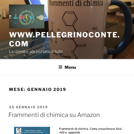
Salta
al
contenuto
WWW.PELLEGRINOCONTE.
COM
La chimica alla portata di tutti
Menu
MESE:
GENNAIO 2019
PUBBLICATO
25 GENNAIO 2019
IL
Frammenti di chimica su Amazon