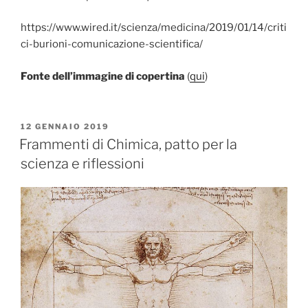
https://www.wired.it/scienza/medicina/2019/01/14/criti
ci-burioni-comunicazione-scientifica/
Fonte
dell’immagine
di
copertina
(
qui
)
PUBBLICATO
12 GENNAIO 2019
IL
Frammenti di Chimica, patto per la
scienza e riflessioni