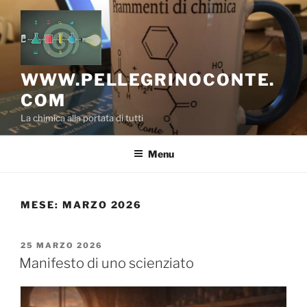
Salta
al
contenuto
WWW.PELLEGRINOCONTE.
COM
La chimica alla portata di tutti
Menu
MESE:
MARZO 2026
PUBBLICATO
25 MARZO 2026
IL
Manifesto di uno scienziato