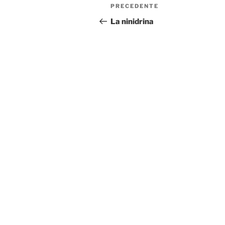
Navigazione
Articolo
PRECEDENTE
articoli
precedente:
La ninidrina