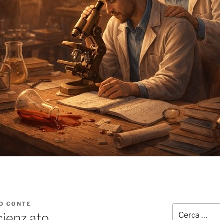
O CONTE
Cerca:
cienziato