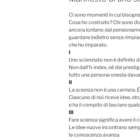
Ci sono momenti in cui bisogna f
Cosa ho costruito? Chi sono div
ancora lontano dal pensioname
guardare indietro senza rimpian
che ho imparato.
I
Uno scienziato non è definito d
Non dall’h-index, né dal prestig
tutto una persona onesta davan
II
La scienza non è una carriera. È
Ciascuno di noi riceve idee, str
e ha il compito di lasciare qual
III
Fare scienza significa avere il 
Le idee nuove incontrano sempr
la conoscenza avanza.