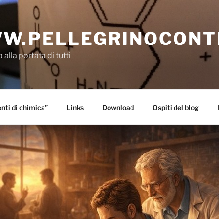
W.PELLEGRINOCONT
 alla portata di tutti
ti di chimica”
Links
Download
Ospiti del blog