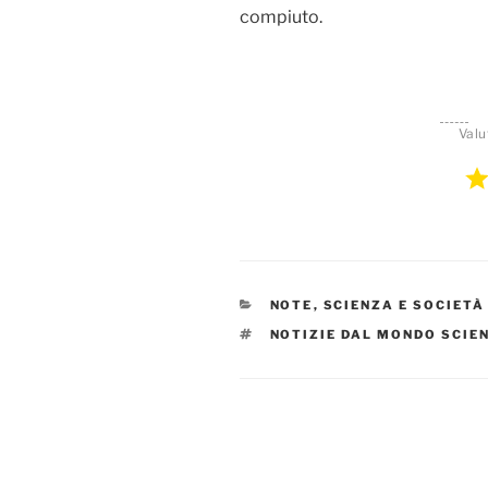
compiuto.
Valu
CATEGORIE
NOTE
,
SCIENZA E SOCIETÀ
TAG
NOTIZIE DAL MONDO SCIE