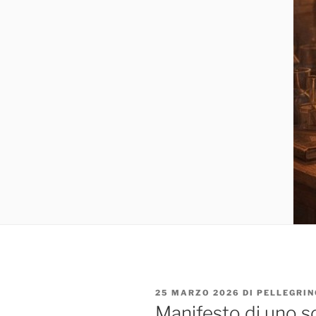
PUBBLICATO
25 MARZO 2026
DI
PELLEGRIN
IL
Manifesto di uno s