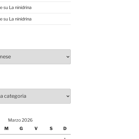
te
su
La ninidrina
te
su
La ninidrina
Marzo 2026
M
G
V
S
D