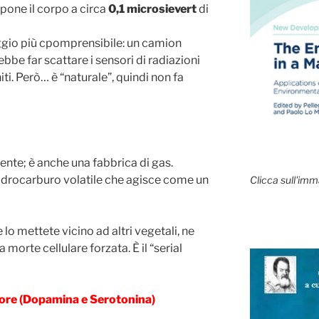
spone il corpo a circa
0,1 microsievert
di
aggio più cpomprensibile: un camion
bbe far scattare i sensori di radiazioni
iti. Però… è “naturale”, quindi non fa
iente; è anche una fabbrica di gas.
 idrocarburo volatile che agisce come un
Clicca sull'imm
lo mettete vicino ad altri vegetali, ne
morte cellulare forzata. È il “serial
tore (Dopamina e Serotonina)