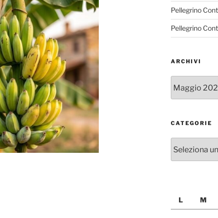
Pellegrino Con
Pellegrino Con
ARCHIVI
Archivi
CATEGORIE
Categorie
L
M