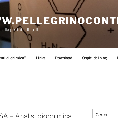
W.PELLEGRINOCONT
 alla portata di tutti
ti di chimica”
Links
Download
Ospiti del blog
Cerca:
A – Analisi biochimica