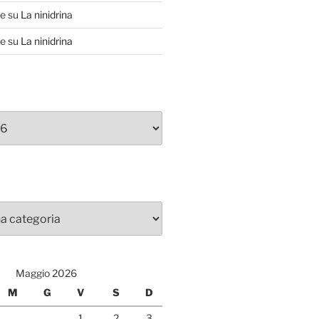
te
su
La ninidrina
te
su
La ninidrina
Maggio 2026
M
G
V
S
D
1
2
3