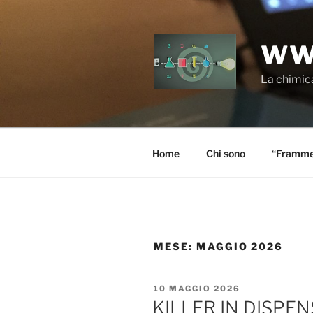
Salta
al
contenuto
WW
La chimica
Home
Chi sono
“Frammen
MESE:
MAGGIO 2026
PUBBLICATO
10 MAGGIO 2026
IL
KILLER IN DISPENS