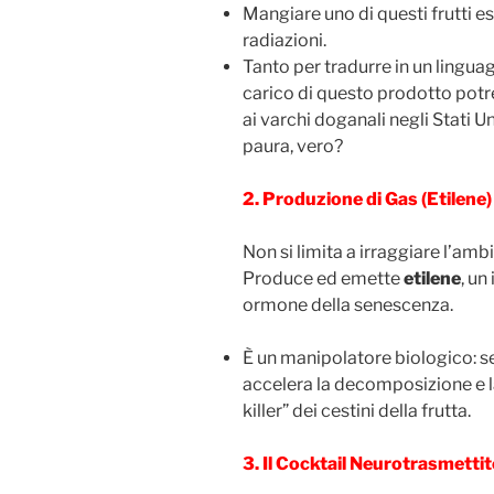
Mangiare uno di questi frutti e
radiazioni.
Tanto per tradurre in un lingu
carico di questo prodotto potre
ai varchi doganali negli Stati Un
paura, vero?
2. Produzione di Gas (Etilene)
Non si limita a irraggiare l’amb
Produce ed emette
etilene
, un
ormone della senescenza.
È un manipolatore biologico: se 
accelera la decomposizione e la 
killer” dei cestini della frutta.
3. Il Cocktail Neurotrasmetti