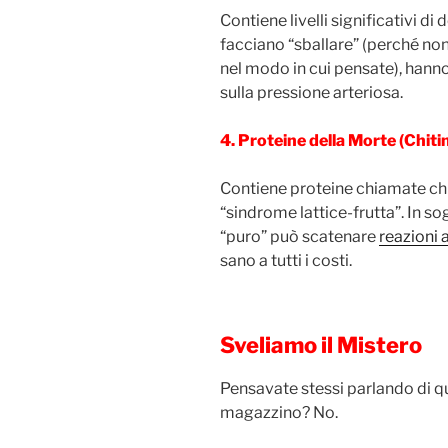
Contiene livelli significativi 
facciano “sballare” (perché no
nel modo in cui pensate), hanno 
sulla pressione arteriosa.
4. Proteine della Morte (Chiti
Contiene proteine chiamate chit
“sindrome lattice-frutta”. In s
“puro” può scatenare
reazioni 
sano a tutti i costi.
Sveliamo il Mistero
Pensavate stessi parlando di q
magazzino? No.