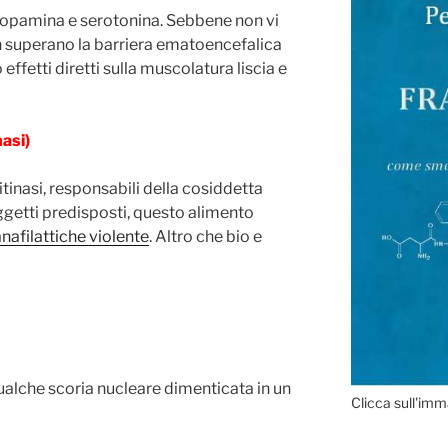
di dopamina e serotonina. Sebbene non vi
n superano la barriera ematoencefalica
effetti diretti sulla muscolatura liscia e
nasi)
inasi, responsabili della cosiddetta
oggetti predisposti, questo alimento
anafilattiche violente
. Altro che bio e
ualche scoria nucleare dimenticata in un
Clicca sull'imm