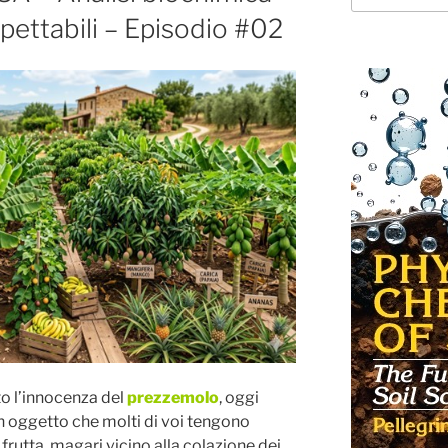
spettabili – Episodio #02
o l’innocenza del
prezzemolo
, oggi
un oggetto che molti di voi tengono
frutta, magari vicino alla colazione dei