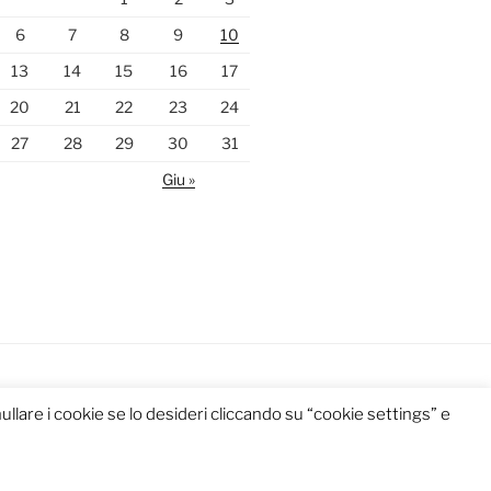
6
7
8
9
10
13
14
15
16
17
20
21
22
23
24
27
28
29
30
31
Giu »
llare i cookie se lo desideri cliccando su “cookie settings” e