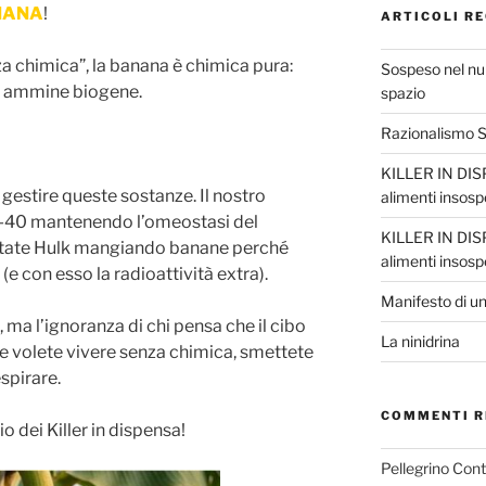
NANA
!
ARTICOLI RE
za chimica”, la banana è chimica pura:
Sospeso nel nul
di ammine biogene.
spazio
Razionalismo Sc
KILLER IN DISP
 gestire queste sostanze. Il nostro
alimenti insosp
o-40 mantenendo l’omeostasi del
KILLER IN DISP
ntate Hulk mangiando banane perché
alimenti insosp
(e con esso la radioattività extra).
Manifesto di un
, ma l’ignoranza di chi pensa che il cibo
La ninidrina
Se volete vivere senza chimica, smettete
spirare.
COMMENTI R
 dei Killer in dispensa!
Pellegrino Con