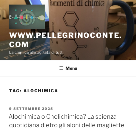
Salta
al
contenuto
WWW.PELLEGRINOCONTE.
COM
La chimica alla portata di tutti
Menu
TAG:
ALOCHIMICA
PUBBLICATO
9 SETTEMBRE 2025
IL
Alochimica o Chelichimica? La scienza
quotidiana dietro gli aloni delle magliette