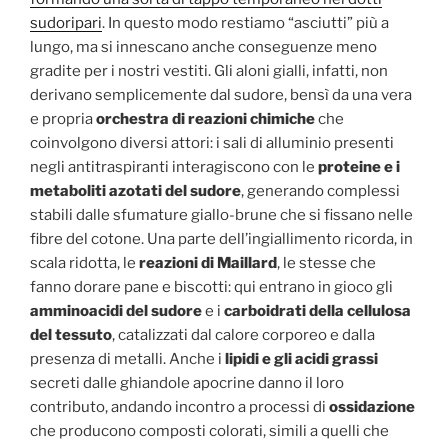
sudoripari
. In questo modo restiamo “asciutti” più a
lungo, ma si innescano anche conseguenze meno
gradite per i nostri vestiti. Gli aloni gialli, infatti, non
derivano semplicemente dal sudore, bensì da una vera
e propria
orchestra di reazioni chimiche
che
coinvolgono diversi attori: i sali di alluminio presenti
negli antitraspiranti interagiscono con le
proteine e i
metaboliti azotati del sudore
, generando complessi
stabili dalle sfumature giallo-brune che si fissano nelle
fibre del cotone. Una parte dell’ingiallimento ricorda, in
scala ridotta, le
reazioni di Maillard
, le stesse che
fanno dorare pane e biscotti: qui entrano in gioco gli
amminoacidi del sudore
e i
carboidrati della cellulosa
del tessuto
, catalizzati dal calore corporeo e dalla
presenza di metalli. Anche i
lipidi e gli acidi grassi
secreti dalle ghiandole apocrine danno il loro
contributo, andando incontro a processi di
ossidazione
che producono composti colorati, simili a quelli che