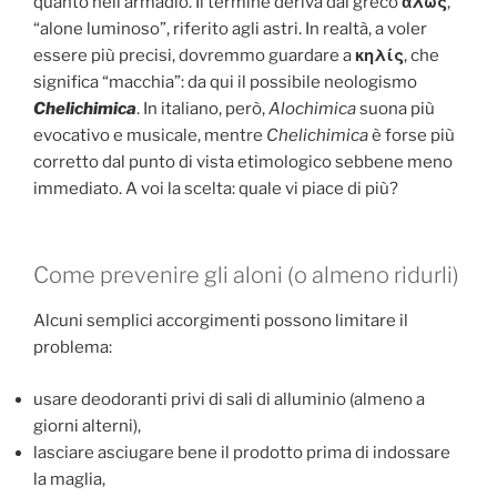
quanto nell’armadio. Il termine deriva dal greco
ἅλως
,
“alone luminoso”, riferito agli astri. In realtà, a voler
essere più precisi, dovremmo guardare a
κηλίς
, che
significa “macchia”: da qui il possibile neologismo
Chelichimica
. In italiano, però,
Alochimica
suona più
evocativo e musicale, mentre
Chelichimica
è forse più
corretto dal punto di vista etimologico sebbene meno
immediato. A voi la scelta: quale vi piace di più?
Come prevenire gli aloni (o almeno ridurli)
Alcuni semplici accorgimenti possono limitare il
problema:
usare deodoranti privi di sali di alluminio (almeno a
giorni alterni),
lasciare asciugare bene il prodotto prima di indossare
la maglia,