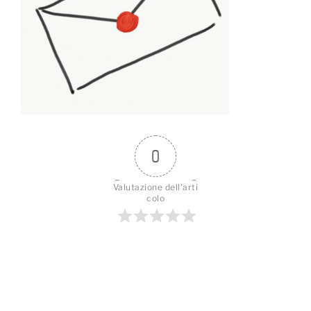
0
Valutazione dell'arti
colo