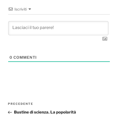
Iscriviti
0
COMMENTI
Navigazione
Articolo
PRECEDENTE
articoli
precedente:
Bustine di scienza. La popolarità