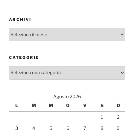
ARCHIVI
Archivi
CATEGORIE
Categorie
Agosto 2026
L
M
M
G
V
S
D
1
2
3
4
5
6
7
8
9