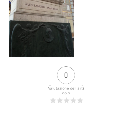
0
Valutazione dell'arti
colo