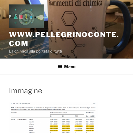
Salta
al
contenuto
WWW.PELLEGRINOCONTE.
COM
La chimica alla portata di tutti
Menu
Immagine