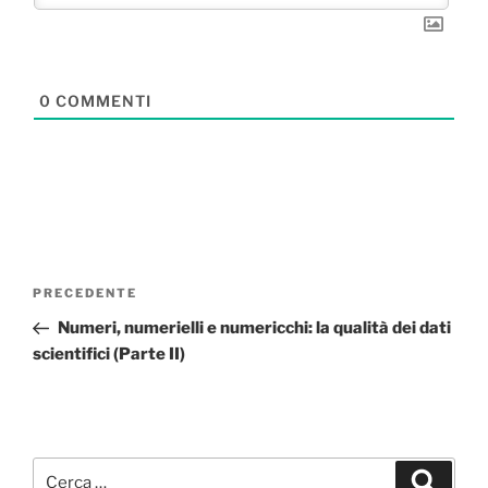
0
COMMENTI
Navigazione
Articolo
PRECEDENTE
articoli
precedente:
Numeri, numerielli e numericchi: la qualità dei dati
scientifici (Parte II)
Cerca:
Cerca