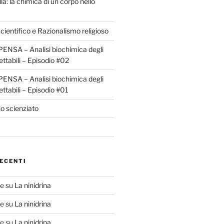
la: la chimica di un corpo nello
ientifico e Razionalismo religioso
ENSA – Analisi biochimica degli
ettabili – Episodio #02
ENSA – Analisi biochimica degli
ettabili – Episodio #01
o scienziato
ECENTI
te
su
La ninidrina
te
su
La ninidrina
te
su
La ninidrina