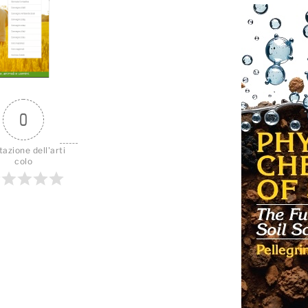
0
tazione dell'arti
colo