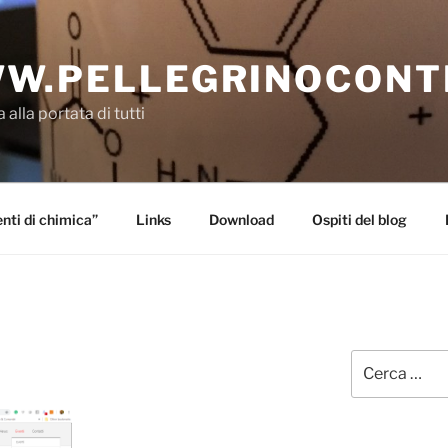
W.PELLEGRINOCONT
 alla portata di tutti
ti di chimica”
Links
Download
Ospiti del blog
Cerca: