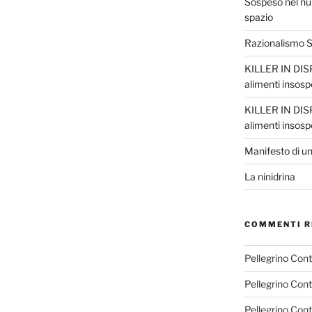
Sospeso nel nul
spazio
Razionalismo Sc
KILLER IN DISP
alimenti insosp
KILLER IN DISP
alimenti insosp
Manifesto di un
La ninidrina
COMMENTI R
Pellegrino Con
Pellegrino Con
Pellegrino Con