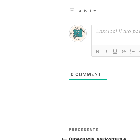
Iscriviti
0
COMMENTI
Navigazione
Articolo
PRECEDENTE
articoli
precedente:
Omeopatia, agricoltura e