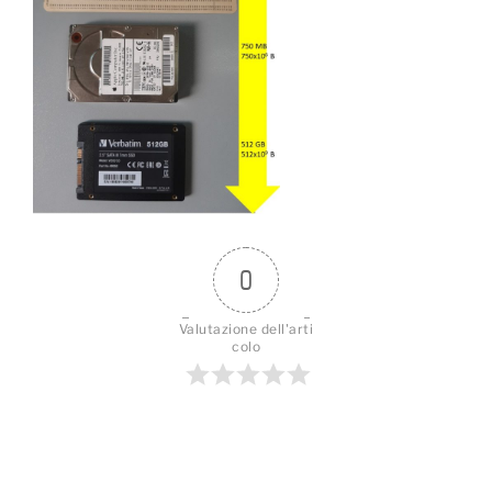
0
Valutazione dell'arti
colo