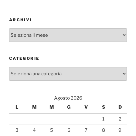
ARCHIVI
Archivi
CATEGORIE
Categorie
Agosto 2026
L
M
M
G
V
S
D
1
2
3
4
5
6
7
8
9