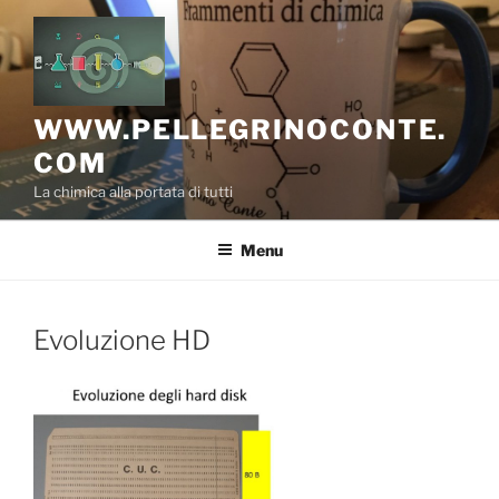
Salta
al
contenuto
WWW.PELLEGRINOCONTE.
COM
La chimica alla portata di tutti
Menu
Evoluzione HD