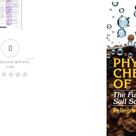
0
tazione dell'arti
colo