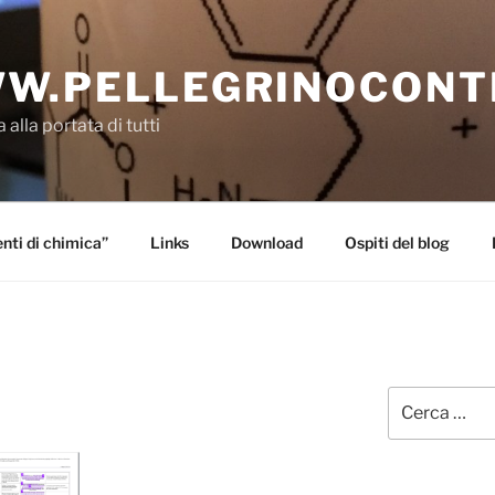
W.PELLEGRINOCONT
 alla portata di tutti
ti di chimica”
Links
Download
Ospiti del blog
Cerca: