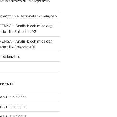
la: la chimica di un corpo nello
ientifico e Razionalismo religioso
ENSA – Analisi biochimica degli
ettabili – Episodio #02
ENSA – Analisi biochimica degli
ettabili – Episodio #01
o scienziato
ECENTI
te
su
La ninidrina
te
su
La ninidrina
te
su
La ninidrina