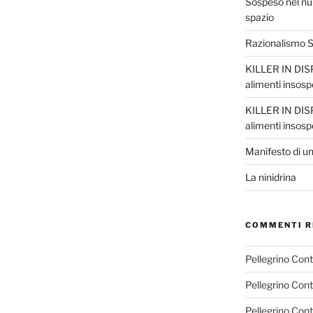
Sospeso nel nul
spazio
Razionalismo Sc
KILLER IN DISP
alimenti insosp
KILLER IN DISP
alimenti insosp
Manifesto di un
La ninidrina
COMMENTI R
Pellegrino Con
Pellegrino Con
Pellegrino Con