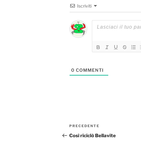
Iscriviti
0
COMMENTI
Navigazione
Articolo
PRECEDENTE
articoli
precedente:
Così riciclò Bellavite