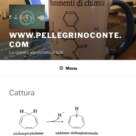
Salta
al
contenuto
WWW.PELLEGRINOCONTE.
COM
La chimica alla portata di tutti
Menu
Cattura