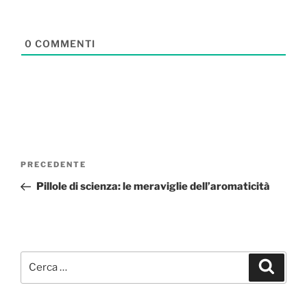
0
COMMENTI
Navigazione
Articolo
PRECEDENTE
articoli
precedente:
Pillole di scienza: le meraviglie dell’aromaticità
Cerca:
Cerca