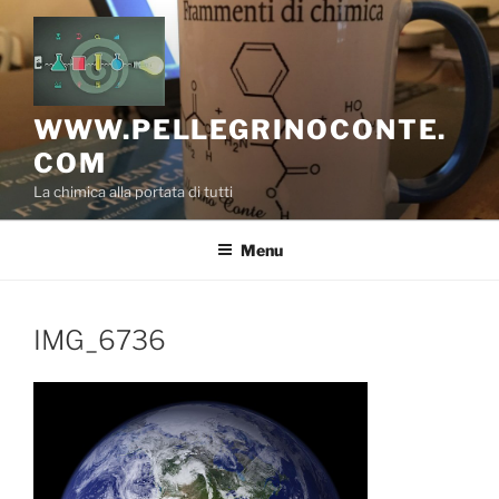
Salta
al
contenuto
WWW.PELLEGRINOCONTE.
COM
La chimica alla portata di tutti
Menu
IMG_6736