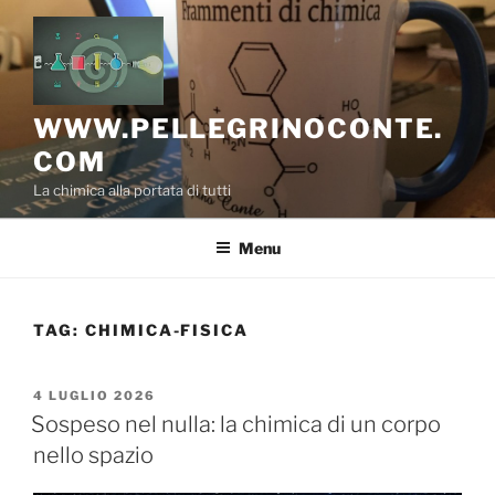
Salta
al
contenuto
WWW.PELLEGRINOCONTE.
COM
La chimica alla portata di tutti
Menu
TAG:
CHIMICA-FISICA
PUBBLICATO
4 LUGLIO 2026
IL
Sospeso nel nulla: la chimica di un corpo
nello spazio