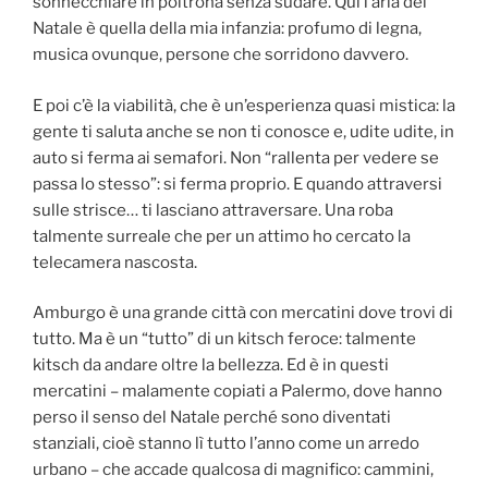
sonnecchiare in poltrona senza sudare. Qui l’aria del
Natale è quella della mia infanzia: profumo di legna,
musica ovunque, persone che sorridono davvero.
E poi c’è la viabilità, che è un’esperienza quasi mistica: la
gente ti saluta anche se non ti conosce e, udite udite, in
auto si ferma ai semafori. Non “rallenta per vedere se
passa lo stesso”: si ferma proprio. E quando attraversi
sulle strisce… ti lasciano attraversare. Una roba
talmente surreale che per un attimo ho cercato la
telecamera nascosta.
Amburgo è una grande città con mercatini dove trovi di
tutto. Ma è un “tutto” di un kitsch feroce: talmente
kitsch da andare oltre la bellezza. Ed è in questi
mercatini – malamente copiati a Palermo, dove hanno
perso il senso del Natale perché sono diventati
stanziali, cioè stanno lì tutto l’anno come un arredo
urbano – che accade qualcosa di magnifico: cammini,