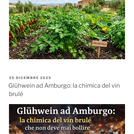
PUBBLICATO
25 DICEMBRE 2025
IL
Glühwein ad Amburgo: la chimica del vin
brulé