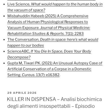
Live Science,
What would happen to the human body in
the vacuum of space?
Misbahuddin Habeeb (2025) A Comprehensive
Analysis of Human Physiological Responses to
Vacuum Exposure.
Journal of Physical Medicine:
Rehabilitation Studies & Reports
. 7(11): 2283
The Conversation,
Death in space: here’s what would
happen to our bodies
ScienceABC,
If You Die In Space, Does Your Body
Decompose?
Gupta M, Tiwari PK. (2021) An Unusual Autopsy Case of
Artificial Conservation of a Corpse in a Domestic
Setting.
Cureus
. 13(7): e16382
.
PUBBLICATO
29 APRILE 2026
IL
KILLER IN DISPENSA – Analisi biochimica
degli alimenti insospettabili – Episodio