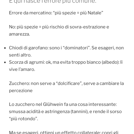
E qui nasce l’errore più comune.
Errore da mercatino: “più spezie = più Natale”
No: più spezie = più rischio di sovra-estrazione e
amarezza.
Chiodi di garofano: sono i “dominatori”. Se esageri, non
senti altro.
Scorza di agrumi: ok, ma evita troppo bianco (albedo): lì
vive l’amaro.
Zucchero: non serve a “dolcificare”, serve a cambiare la
percezione
Lo zucchero nel Glühwein fa una cosa interessante:
smussa acidità e astringenza (tannini), e rende il sorso
“più rotondo”.
Ma se esageri, ottieni un effetto collaterale: copri gli