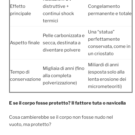
Effetto
distruttive +
Congelamento
principale
continui shock
permanente e totale
termici
Una “statua”
Pelle carbonizzata e
perfettamente
Aspetto finale
secca, destinata a
conservata, come in
diventare polvere
un criostato
Miliardi di anni
Migliaia di anni (fino
Tempo di
(esposta solo alla
alla completa
conservazione
lenta erosione dei
polverizzazione)
micrometeoriti)
E se il corpo fosse protetto? Il fattore tuta o navicella
Cosa cambierebbe se il corpo non fosse nudo nel
vuoto, ma protetto?