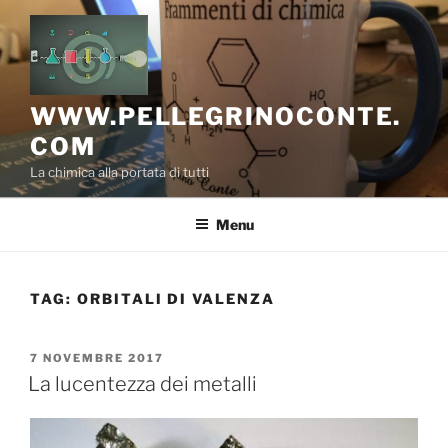
Salta
al
contenuto
WWW.PELLEGRINOCONTE.
COM
La chimica alla portata di tutti
Menu
TAG:
ORBITALI DI VALENZA
PUBBLICATO
7 NOVEMBRE 2017
IL
La lucentezza dei metalli