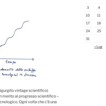
3
4
10
11
17
18
24
25
31
« Lug
rigurgito vintage scientifico)
 merito al progresso scientifico –
cnologico. Ogni volta che c’è una