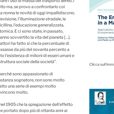
are l’uso di massa del trasporto aereo, i
to ma, se provo a confrontarlo coi
 nonna le novità di oggi impallidiscono.
levisione, l’illuminazione stradale, le
icillina, l’educazione generalizzata,
omica. E ci sono state, in passato,
nno sovvertito la vita del pianeta […].
attori ha fatto sì che la percentuale di
passasse da più del novanta percento a
o l’esistenza di milioni di esseri umani e
truttura sociale della società”.
Clicca sull'imm
perché sono appassionato di
astanza sognatore, non sono molto
fatto una serie di esempi molto
onvincono molto.
el 1905 che la spiegazione dell’effetto
be portato dopo più di ottanta anni ai