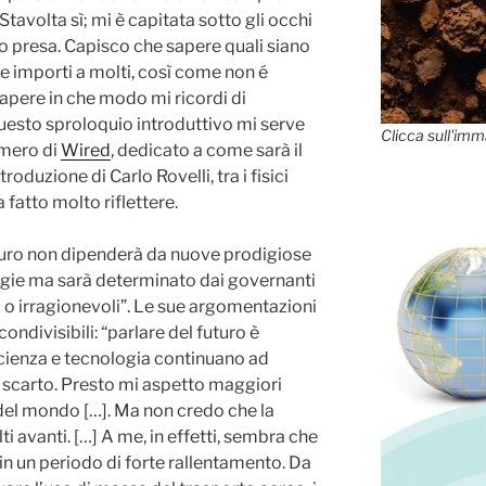
Stavolta sì; mi è capitata sotto gli occhi
’ho presa. Capisco che sapere quali siano
he importi a molti, così come non é
apere in che modo mi ricordi di
 Questo sproloquio introduttivo mi serve
Clicca sull'imm
umero di
Wired
, dedicato a come sarà il
roduzione di Carlo Rovelli, tra i fisici
a fatto molto riflettere.
 futuro non dipenderà da nuove prodigiose
ogie ma sarà determinato dai governanti
 o irragionevoli”. Le sue argomentazioni
ndivisibili: “parlare del futuro è
cienza e tecnologia continuano ad
o scarto. Presto mi aspetto maggiori
del mondo […]. Ma non credo che la
i avanti. […] A me, in effetti, sembra che
 in un periodo di forte rallentamento. Da