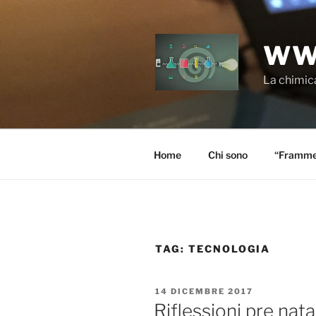
Salta
al
contenuto
WW
La chimica
Home
Chi sono
“Frammen
TAG:
TECNOLOGIA
PUBBLICATO
14 DICEMBRE 2017
IL
Riflessioni pre nata