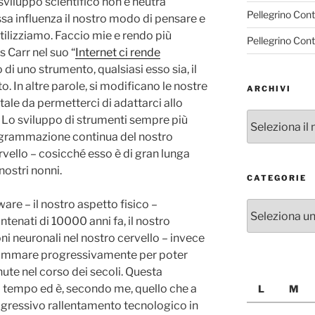
sviluppo scientifico non è neutra
Pellegrino Con
ssa influenza il nostro modo di pensare e
ilizziamo. Faccio mie e rendo più
Pellegrino Con
s Carr nel suo “
Internet ci rende
di uno strumento, qualsiasi esso sia, il
. In altre parole, si modificano le nostre
ARCHIVI
ale da permetterci di adattarci allo
Archivi
 Lo sviluppo di strumenti sempre più
rogrammazione continua del nostro
rvello – cosicché esso è di gran lunga
nostri nonni.
CATEGORIE
are – il nostro aspetto fisico –
Categorie
antenati di 10000 anni fa, il nostro
i neuronali nel nostro cervello – invece
grammare progressivamente per poter
nute nel corso dei secoli. Questa
 tempo ed è, secondo me, quello che a
L
M
rogressivo rallentamento tecnologico in