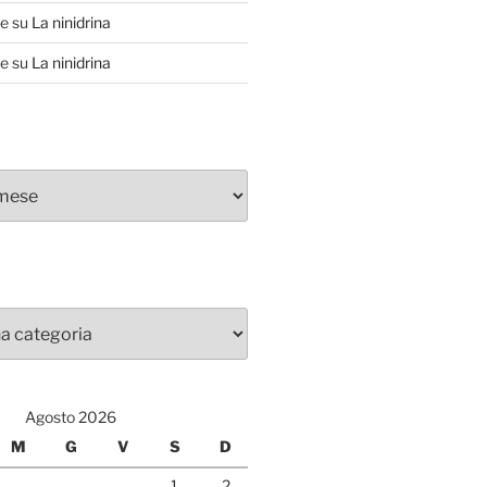
te
su
La ninidrina
te
su
La ninidrina
Agosto 2026
M
G
V
S
D
1
2