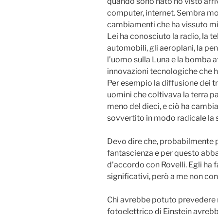
quando sono nato ho visto arriv
computer, internet. Sembra mol
cambiamenti che ha vissuto mia
Lei ha conosciuto la radio, la te
automobili, gli aeroplani, la pen
l’uomo sulla Luna e la bomba at
innovazioni tecnologiche che ha
Per esempio la diffusione dei tr
uomini che coltivava la terra 
meno del dieci, e ciò ha cambiat
sovvertito in modo radicale la s
Devo dire che, probabilmente 
fantascienza e per questo abb
d’accordo con Rovelli. Egli ha 
significativi, però a me non c
Chi avrebbe potuto prevedere n
fotoelettrico di Einstein avreb