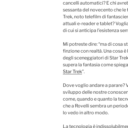
cancelli automatici? E chi avr
sessanta del novecento che le t
Trek, noto telefilm di fantascie
attuali e-reader e tablet? Voglia
di cui si anticipa l’esistenza se
Mi potreste dire: “ma di cosa 
finzione con realtà. Una cosa è l
degli sceneggiatori di Star Trek
supera la fantasia come spiega
Star Trek
”.
Dove voglio andare a parare? 
sviluppo delle nostre conoscenz
come, quando e quanto la tecnol
che a Rovelli sembra un periodo
lo vedo in altro modo.
La tecnologia è indissolubilmen