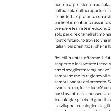
ricordo di prenderla in edicola. 
nell’edicola dell’aeroporto e l
le mie letture preferite non è c
particolarmente interessante s
prendere le riviste in edicola.
solo per dire che nell’ultimo n
nostro futuro, ho trovato una int
italiani più prestigiosi, che mi h
Rovelli in sintesi afferma: “Il
scoperte o inaspettate tecnol
che ci sceglieremo: ragionevoli
sembrano molto ragionevoli e co
sempre parlare del presente. S
avanzare ma, fra le due, c’è un
passi avanti nella conoscenza 
tecnologia spiccherà grandi salt
lo sviluppo tecnologico sia già