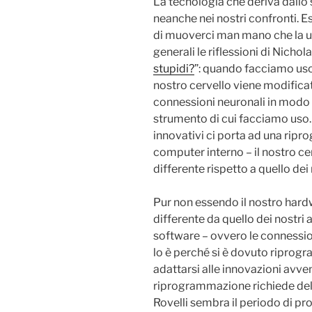
La tecnologia che deriva dallo 
neanche nei nostri confronti. E
di muoverci man mano che la ut
generali le riflessioni di Nichola
stupidi?
”: quando facciamo uso 
nostro cervello viene modificato
connessioni neuronali in modo t
strumento di cui facciamo uso.
innovativi ci porta ad una rip
computer interno – il nostro ce
differente rispetto a quello dei 
Pur non essendo il nostro hardw
differente da quello dei nostri 
software – ovvero le connession
lo è perché si è dovuto ripro
adattarsi alle innovazioni avve
riprogrammazione richiede del
Rovelli sembra il periodo di p