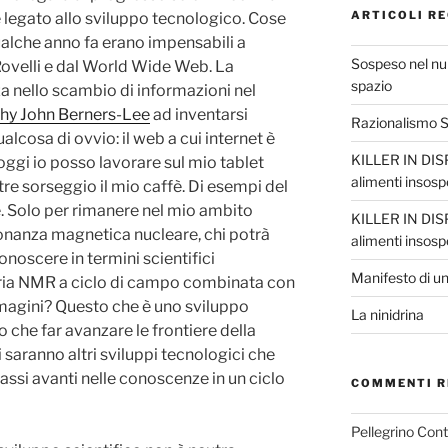
ARTICOLI RE
è legato allo sviluppo tecnologico. Cose
ualche anno fa erano impensabili a
Sospeso nel nul
 Rovelli e dal World Wide Web. La
spazio
za nello scambio di informazioni nel
hy John Berners-Lee
ad inventarsi
Razionalismo Sc
lcosa di ovvio: il web a cui internet è
KILLER IN DISP
 oggi io posso lavorare sul mio tablet
alimenti insosp
re sorseggio il mio caffè. Di esempi del
e. Solo per rimanere nel mio ambito
KILLER IN DISP
isonanza magnetica nucleare, chi potrà
alimenti insosp
onoscere in termini scientifici
Manifesto di un
tria NMR a ciclo di campo combinata con
magini? Questo che è uno sviluppo
La ninidrina
 che far avanzare le frontiere della
saranno altri sviluppi tecnologici che
assi avanti nelle conoscenze in un ciclo
COMMENTI R
Pellegrino Con