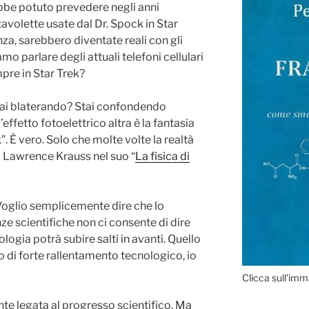
ebbe potuto prevedere negli anni
avolette usate dal Dr. Spock in Star
nza, sarebbero diventate reali con gli
mo parlare degli attuali telefoni cellulari
mpre in Star Trek?
stai blaterando? Stai confondendo
’effetto fotoelettrico altra è la fantasia
”. È vero. Solo che molte volte la realtà
 Lawrence Krauss nel suo “
La fisica di
Voglio semplicemente dire che lo
e scientifiche non ci consente di dire
ogia potrà subire salti in avanti. Quello
 di forte rallentamento tecnologico, io
Clicca sull'imm
te legata al progresso scientifico. Ma