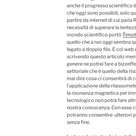
anche il progresso scientifico 
che oggi sono possibili, solo q
partire da internet di cui parla
necessità di superare la lentez
mondo scientifico portò
Timot
quello che a noi oggi sembra qua
legato a doppio filo. E col web
scrivendo questo articolo ment
genere ne potrei fare a bizzeff
settoriale che è quello della r
mai dire cosa ci consentirà di c
l’applicazione della rilassome
la risonanza magnetica per im
tecnologico non potrà fare altro
nostra conoscenza. Con esse ci 
potranno consentire ulteriori p
senza fine.