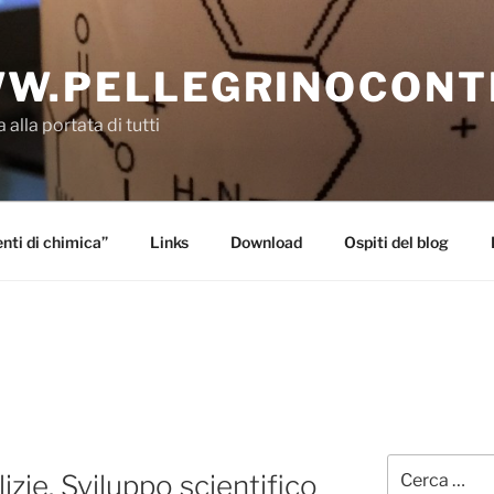
W.PELLEGRINOCONT
 alla portata di tutti
ti di chimica”
Links
Download
Ospiti del blog
Cerca:
lizie. Sviluppo scientifico