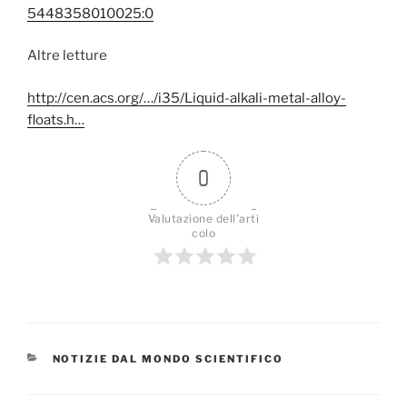
5448358010025:0
Altre letture
http://cen.acs.org/…/i35/Liquid-alkali-metal-alloy-
floats.h…
0
Valutazione dell'arti
colo
CATEGORIE
NOTIZIE DAL MONDO SCIENTIFICO