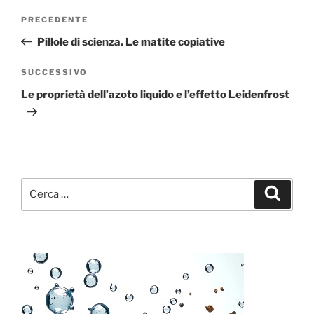
Navigazione
Articolo
PRECEDENTE
articoli
precedente:
Pillole di scienza. Le matite copiative
Articolo
SUCCESSIVO
successivo
Le proprietà dell’azoto liquido e l’effetto Leidenfrost
Cerca:
Cerca