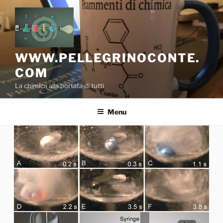
Salta
al
contenuto
WWW.PELLEGRINOCONTE.
COM
La chimica alla portata di tutti
Menu