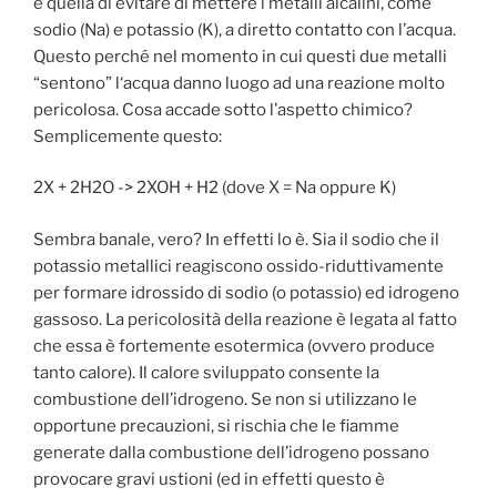
è quella di evitare di mettere i metalli alcalini, come
sodio (Na) e potassio (K), a diretto contatto con l’acqua.
Questo perché nel momento in cui questi due metalli
“sentono” l
‘acqua danno luogo ad una reazione molto
pericolosa. Cosa accade sotto l’aspetto chimico?
Semplicemente questo:
2X + 2H2O -> 2XOH + H2 (dove X = Na oppure K)
Sembra banale, vero? In effetti lo è. Sia il sodio che il
potassio metallici reagiscono ossido-riduttivamente
per formare idrossido di sodio (o potassio) ed idrogeno
gassoso. La pericolosità della reazione è legata al fatto
che essa è fortemente esotermica (ovvero produce
tanto calore). Il calore sviluppato consente la
combustione dell’idrogeno. Se non si utilizzano le
opportune precauzioni, si rischia che le fiamme
generate dalla combustione dell’idrogeno possano
provocare gravi ustioni (ed in effetti questo è