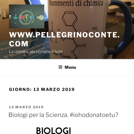
Salta
al
contenuto
WWW.PELLEGRINOCONTE.
COM
La chimica alla portata di tutti
Menu
GIORNO:
13 MARZO 2019
PUBBLICATO
13 MARZO 2019
IL
Biologi per la Scienza. #iohodonatoetu?