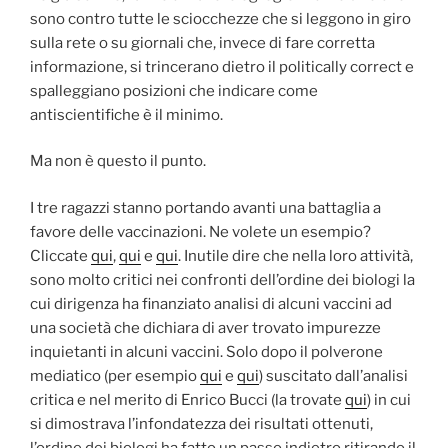
sono contro tutte le sciocchezze che si leggono in giro
sulla rete o su giornali che, invece di fare corretta
informazione, si trincerano dietro il politically correct e
spalleggiano posizioni che indicare come
antiscientifiche è il minimo.
Ma non è questo il punto.
I tre ragazzi stanno portando avanti una battaglia a
favore delle vaccinazioni. Ne volete un esempio?
Cliccate
qui
,
qui
e
qui
. Inutile dire che nella loro attività,
sono molto critici nei confronti dell’ordine dei biologi la
cui dirigenza ha finanziato analisi di alcuni vaccini ad
una società che dichiara di aver trovato impurezze
inquietanti in alcuni vaccini. Solo dopo il polverone
mediatico (per esempio
qui
e
qui
) suscitato dall’analisi
critica e nel merito di Enrico Bucci (la trovate
qui
) in cui
si dimostrava l’infondatezza dei risultati ottenuti,
l’ordine dei biologi ha fatto un passo indietro ritirando il