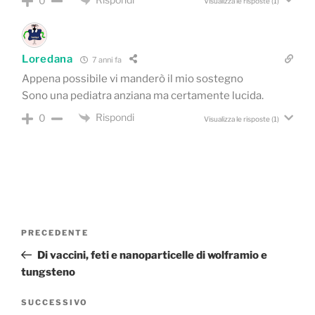
0
Visualizza le risposte
(1)
Loredana
7 anni fa
Appena possibile vi manderò il mio sostegno
Sono una pediatra anziana ma certamente lucida.
Rispondi
0
Visualizza le risposte
(1)
Navigazione
Articolo
PRECEDENTE
articoli
precedente:
Di vaccini, feti e nanoparticelle di wolframio e
tungsteno
Articolo
SUCCESSIVO