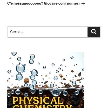
successivo
C’è nessunooooooo? Giocare con i numeri
Cerca:
Cerca