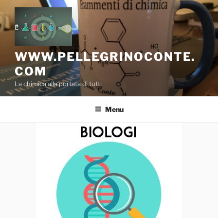
Salta
al
contenuto
WWW.PELLEGRINOCONTE.
COM
La chimica alla portata di tutti
Menu