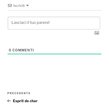
Iscriviti
0
COMMENTI
Navigazione
Articolo
PRECEDENTE
articoli
precedente:
Esprit de char