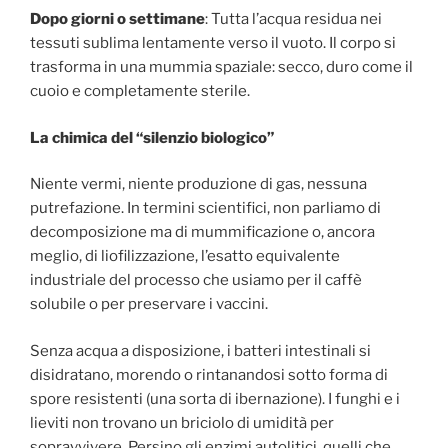
Dopo giorni o settimane
: Tutta l’acqua residua nei
tessuti sublima lentamente verso il vuoto. Il corpo si
trasforma in una mummia spaziale: secco, duro come il
cuoio e completamente sterile.
La chimica del “silenzio biologico”
Niente vermi, niente produzione di gas, nessuna
putrefazione. In termini scientifici, non parliamo di
decomposizione ma di mummificazione o, ancora
meglio, di liofilizzazione, l’esatto equivalente
industriale del processo che usiamo per il caffè
solubile o per preservare i vaccini.
Senza acqua a disposizione, i batteri intestinali si
disidratano, morendo o rintanandosi sotto forma di
spore resistenti (una sorta di ibernazione). I funghi e i
lieviti non trovano un briciolo di umidità per
sopravvivere. Persino gli enzimi autolitici, quelli che