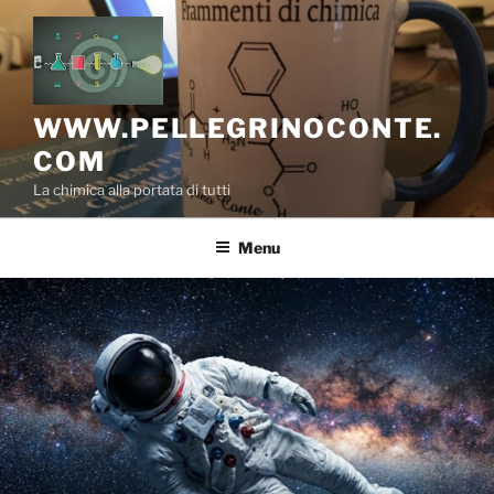
Salta
al
contenuto
WWW.PELLEGRINOCONTE.
COM
La chimica alla portata di tutti
Menu