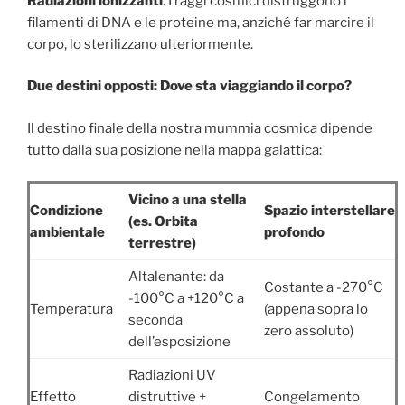
Radiazioni ionizzanti
: I raggi cosmici distruggono i
filamenti di DNA e le proteine ma, anziché far marcire il
corpo, lo sterilizzano ulteriormente.
Due destini opposti: Dove sta viaggiando il corpo?
Il destino finale della nostra mummia cosmica dipende
tutto dalla sua posizione nella mappa galattica:
Vicino a una stella
Condizione
Spazio interstellare
(es. Orbita
ambientale
profondo
terrestre)
Altalenante: da
Costante a -270°C
-100°C a +120°C a
Temperatura
(appena sopra lo
seconda
zero assoluto)
dell’esposizione
Radiazioni UV
Effetto
distruttive +
Congelamento