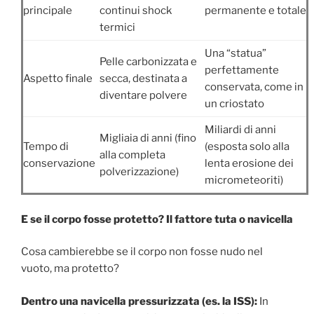
principale
continui shock
permanente e totale
termici
Una “statua”
Pelle carbonizzata e
perfettamente
Aspetto finale
secca, destinata a
conservata, come in
diventare polvere
un criostato
Miliardi di anni
Migliaia di anni (fino
Tempo di
(esposta solo alla
alla completa
conservazione
lenta erosione dei
polverizzazione)
micrometeoriti)
E se il corpo fosse protetto? Il fattore tuta o navicella
Cosa cambierebbe se il corpo non fosse nudo nel
vuoto, ma protetto?
Dentro una navicella pressurizzata (es. la ISS):
In