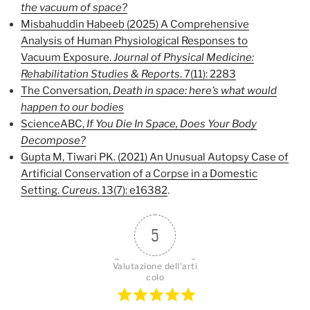
the vacuum of space?
Misbahuddin Habeeb (2025) A Comprehensive
Analysis of Human Physiological Responses to
Vacuum Exposure.
Journal of Physical Medicine:
Rehabilitation Studies & Reports
. 7(11): 2283
The Conversation,
Death in space: here’s what would
happen to our bodies
ScienceABC,
If You Die In Space, Does Your Body
Decompose?
Gupta M, Tiwari PK. (2021) An Unusual Autopsy Case of
Artificial Conservation of a Corpse in a Domestic
Setting.
Cureus
. 13(7): e16382
.
5
Valutazione dell'arti
colo