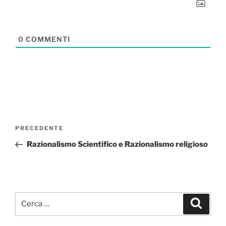
0
COMMENTI
Navigazione
Articolo
PRECEDENTE
articoli
precedente:
Razionalismo Scientifico e Razionalismo religioso
Cerca:
Cerca