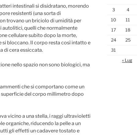
tteri intestinali si disidratano, morendo
3
4
ore resistenti (una sorta di
10
11
i non trovano un briciolo di umidità per
i autolitici, quelli che normalmente
17
18
ione cellulare subito dopo la morte,
24
25
si bloccano. Il corpo resta così intatto e
ua di cera essiccata.
31
« Lug
azione nello spazio non sono biologici, ma
 frammenti che si comportano come un
 superficie del corpo millimetro dopo
rova vicino a una stella, i raggi ultravioletti
e organiche, riducendo la pelle a un
tti gli effetti un cadavere tostato e