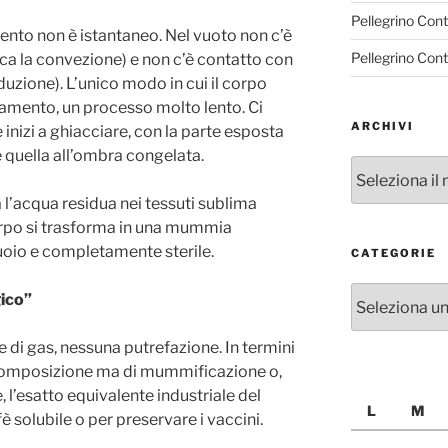
Pellegrino Con
mento non è istantaneo. Nel vuoto non c’è
Pellegrino Con
ca la convezione) e non c’è contatto con
uzione). L’unico modo in cui il corpo
iamento, un processo molto lento. Ci
ARCHIVI
inizi a ghiacciare, con la parte esposta
e quella all’ombra congelata.
Archivi
a l’acqua residua nei tessuti sublima
corpo si trasforma in una mummia
cuoio e completamente sterile.
CATEGORIE
Categorie
gico”
 di gas, nessuna putrefazione. In termini
decomposizione ma di mummificazione o,
, l’esatto equivalente industriale del
L
M
 solubile o per preservare i vaccini.