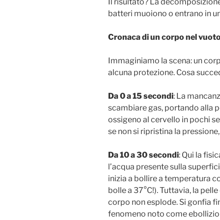
Il risultato? La decomposizione
batteri muoiono o entrano in un
Cronaca di un corpo nel vuoto:
Immaginiamo la scena: un corp
alcuna protezione. Cosa succe
Da 0 a 15 secondi
: La mancanz
scambiare gas, portando alla p
ossigeno al cervello in pochi se
se non si ripristina la pression
Da 10 a 30 secondi
: Qui la fis
l’acqua presente sulla superfic
inizia a bollire a temperatura c
bolle a 37°C!). Tuttavia, la pell
corpo non esplode. Si gonfia fi
fenomeno noto come ebollizione 