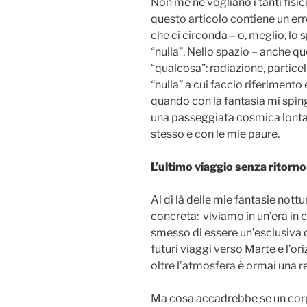
Non me ne vogliano i tanti fisici
questo articolo contiene un erro
che ci circonda – o, meglio, lo 
“nulla”. Nello spazio – anche q
“qualcosa”: radiazione, particell
“nulla” a cui faccio riferiment
quando con la fantasia mi spin
una passeggiata cosmica lontan
stesso e con le mie paure.
L’ultimo viaggio senza ritorno
Al di là delle mie fantasie not
concreta: viviamo in un’era in c
smesso di essere un’esclusiva d
futuri viaggi verso Marte e l’or
oltre l’atmosfera è ormai una re
Ma cosa accadrebbe se un cor