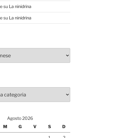
te
su
La ninidrina
te
su
La ninidrina
Agosto 2026
M
G
V
S
D
1
2