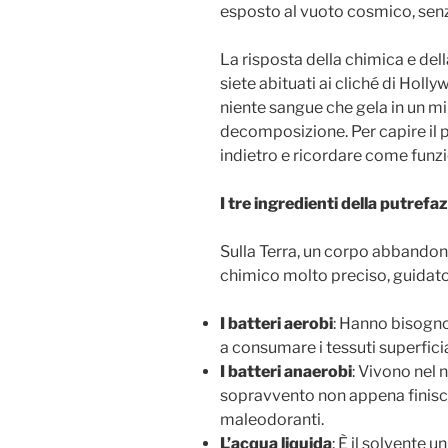
esposto al vuoto cosmico, senz
La risposta della chimica e dell
siete abituati ai cliché di Holl
niente sangue che gela in un mi
decomposizione. Per capire il
indietro e ricordare come funzio
I tre ingredienti della putrefa
Sulla Terra, un corpo abbando
chimico molto preciso, guidato 
I batteri aerobi
: Hanno bisogn
a consumare i tessuti superficia
I batteri anaerobi
: Vivono nel 
sopravvento non appena finisce
maleodoranti.
L’acqua liquida
: È il solvente 