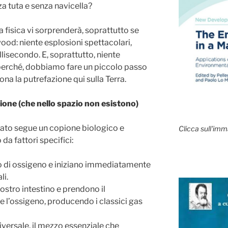
a tuta e senza navicella?
a fisica vi sorprenderà, soprattutto se
ywood: niente esplosioni spettacolari,
llisecondo. E, soprattutto, niente
 perché, dobbiamo fare un piccolo passo
na la putrefazione qui sulla Terra.
zione (che nello spazio non esistono)
nato segue un copione biologico e
Clicca sull'imm
da fattori specifici:
o di ossigeno e iniziano immediatamente
li.
nostro intestino e prendono il
 l’ossigeno, producendo i classici gas
universale, il mezzo essenziale che