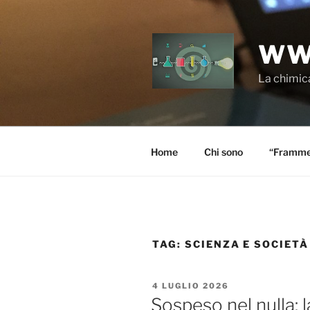
Salta
al
contenuto
WW
La chimica
Home
Chi sono
“Frammen
TAG:
SCIENZA E SOCIETÀ
PUBBLICATO
4 LUGLIO 2026
IL
Sospeso nel nulla: 