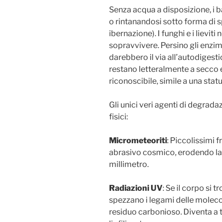
Senza acqua a disposizione, i ba
o rintanandosi sotto forma di sp
ibernazione). I funghi e i lievit
sopravvivere. Persino gli enzim
darebbero il via all’autodigest
restano letteralmente a secco e 
riconoscibile, simile a una stat
Gli unici veri agenti di degrad
fisici:
Micrometeoriti
: Piccolissimi
abrasivo cosmico, erodendo la
millimetro.
Radiazioni UV
: Se il corpo si t
spezzano i legami delle molecol
residuo carbonioso. Diventa a tu