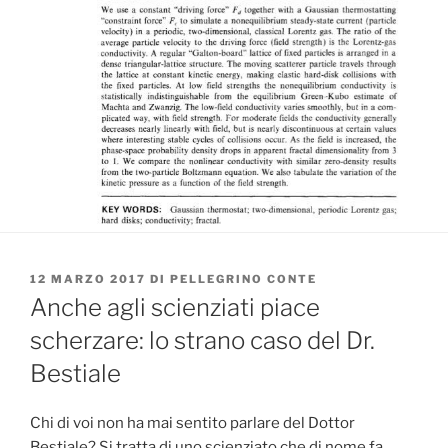
PUBBLICATO
12 MARZO 2017
DI
PELLEGRINO CONTE
IL
Anche agli scienziati piace
scherzare: lo strano caso del Dr.
Bestiale
Chi di voi non ha mai sentito parlare del Dottor
Bestiale? Si tratta di uno scienziato che di nome fa