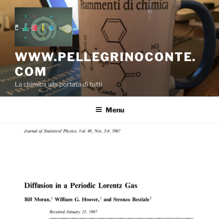
Salta
al
contenuto
WWW.PELLEGRINOCONTE.
COM
La chimica alla portata di tutti
Menu