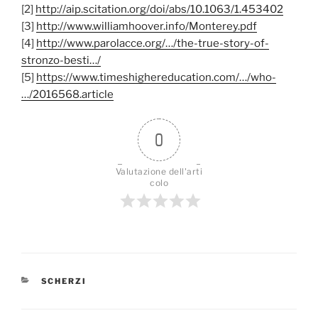
[2]
http://aip.scitation.org/doi/abs/10.1063/1.453402
[3]
http://www.williamhoover.info/Monterey.pdf
[4]
http://www.parolacce.org/…/the-true-story-of-
stronzo-besti…/
[5]
https://www.timeshighereducation.com/…/who-
…/2016568.article
0
Valutazione dell'arti
colo
CATEGORIE
SCHERZI