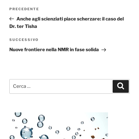
Navigazione
Articolo
PRECEDENTE
articoli
precedente:
Anche agli scienziati piace scherzare: il caso del
Dr. ter Tisha
Articolo
SUCCESSIVO
successivo
Nuove frontiere nella NMR in fase solida
Cerca:
Cerca