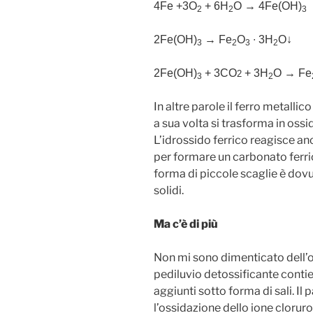
4Fe +3O
+ 6H
O → 4Fe(OH)
2
2
3
2Fe(OH)
→ Fe
O
∙ 3H
O↓
3
2
3
2
2Fe(OH)
+ 3CO
+ 3H
O → Fe
2
3
2
In altre parole il ferro metalli
a sua volta si trasforma in ossi
L’idrossido ferrico reagisce an
per formare un carbonato ferri
forma di piccole scaglie è dovu
solidi.
Ma c’è di più
Non mi sono dimenticato dell’od
pediluvio detossificante contie
aggiunti sotto forma di sali. I
l’ossidazione dello ione cloruro 