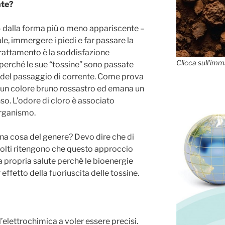
nte?
 – dalla forma più o meno appariscente –
le, immergere i piedi e far passare la
 trattamento è la soddisfazione
Clicca sull'imm
 perché le sue “tossine” sono passate
o del passaggio di corrente. Come prova
 di un colore bruno rossastro ed emana un
so. L’odore di cloro è associato
organismo.
una cosa del genere? Devo dire che di
olti ritengono che questo approccio
a propria salute perché le bioenergie
ffetto della fuoriuscita delle tossine.
 l’elettrochimica a voler essere precisi.