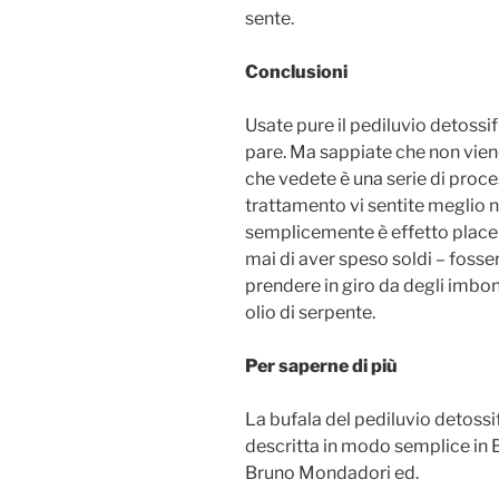
sente.
Conclusioni
Usate pure il pediluvio detossi
pare. Ma sappiate che non viene
che vedete è una serie di proces
trattamento vi sentite meglio n
semplicemente è effetto place
mai di aver speso soldi – foss
prendere in giro da degli imbon
olio di serpente.
Per saperne di più
La bufala del pediluvio detossi
descritta in modo semplice in B
Bruno Mondadori ed.