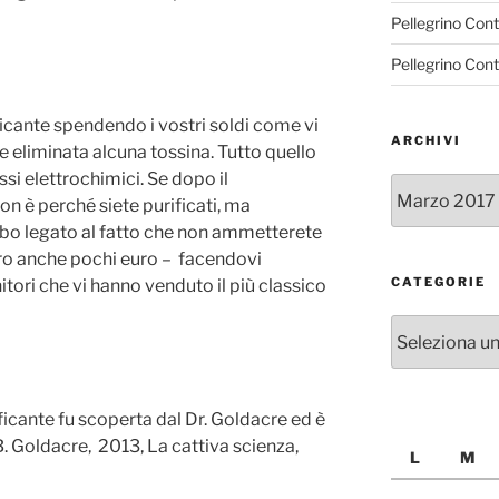
Pellegrino Con
Pellegrino Con
ficante spendendo i vostri soldi come vi
ARCHIVI
 eliminata alcuna tossina. Tutto quello
si elettrochimici. Se dopo il
Archivi
on è perché siete purificati, ma
bo legato al fatto che non ammetterete
ero anche pochi euro – facendovi
CATEGORIE
itori che vi hanno venduto il più classico
Categorie
ficante fu scoperta dal Dr. Goldacre ed è
. Goldacre, 2013, La cattiva scienza,
L
M