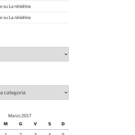
te
su
La ninidrina
te
su
La ninidrina
Marzo 2017
M
G
V
S
D
1
2
3
4
5