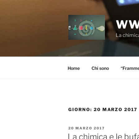
Salta
al
contenuto
WW
La chimica
Home
Chi sono
“Frammen
GIORNO:
20 MARZO 2017
PUBBLICATO
20 MARZO 2017
IL
La chimica e le bufa