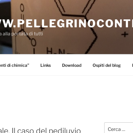
W.PELLEGRINOCONT
 alla portata di tutti
ti di chimica”
Links
Download
Ospiti del blog
Cerca:
le. Il caso del pediluvio