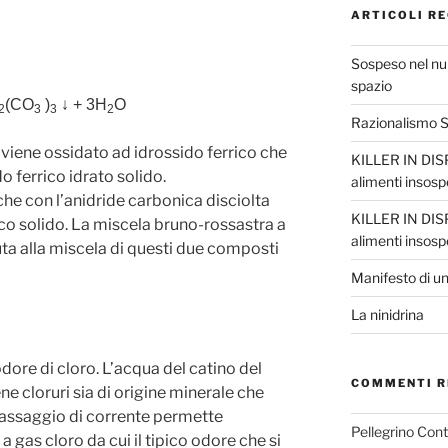
ARTICOLI RE
Sospeso nel nul
spazio
(CO
)
↓
+ 3H
O
2
3
3
2
Razionalismo Sc
co viene ossidato ad idrossido ferrico che
KILLER IN DISP
do ferrico idrato solido.
alimenti insosp
che con l’anidride carbonica disciolta
KILLER IN DISP
co solido. La miscela bruno-rossastra a
alimenti insosp
ta alla miscela di questi due composti
Manifesto di un
La ninidrina
ore di cloro. L’acqua del catino del
COMMENTI R
ne cloruri sia di origine minerale che
l passaggio di corrente permette
Pellegrino Con
a gas cloro da cui il tipico odore che si