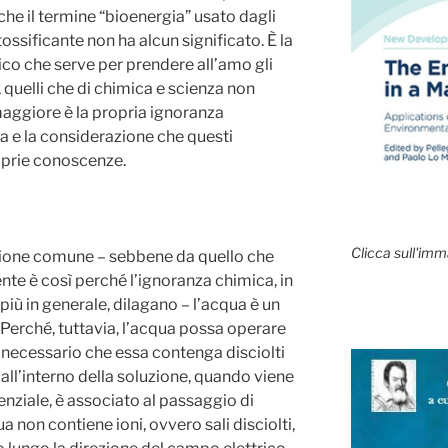
he il termine “bioenergia” usato dagli
ossificante non ha alcun significato. È la
ico che serve per prendere all’amo gli
t, quelli che di chimica e scienza non
aggiore è la propria ignoranza
ima e la considerazione che questi
roprie conoscenze.
Clicca sull'imm
ione comune – sebbene da quello che
te è così perché l’ignoranza chimica, in
 più in generale, dilagano – l’acqua è un
Perché, tuttavia, l’acqua possa operare
necessario che essa contenga disciolti
i all’interno della soluzione, quando viene
enziale, è associato al passaggio di
a non contiene ioni, ovvero sali disciolti,