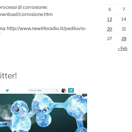
rocessi di corrosione:
6
7
download/corrosione.htm
13
14
a: http://www.newliferadio.it/pediluvio-
20
21
/
27
28
« Feb
tter!