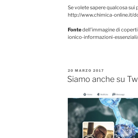
Se volete sapere qualcosa sui p
http://www.chimica-online.it/
Fonte
dell’immagine di copertin
ionico-informazioni-essenziali
PUBBLICATO
20 MARZO 2017
IL
Siamo anche su Twi