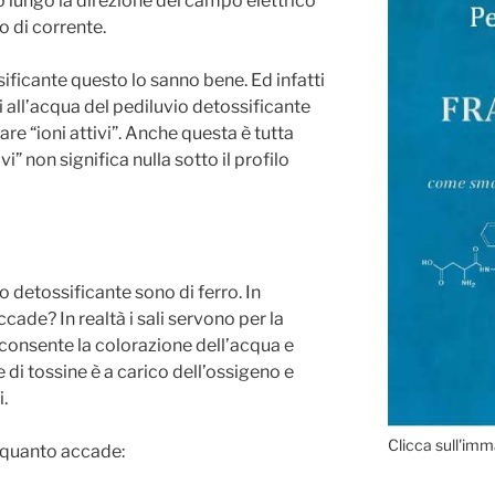
o lungo la direzione del campo elettrico
o di corrente.
sificante questo lo sanno bene. Ed infatti
i all’acqua del pediluvio detossificante
re “ioni attivi”. Anche questa è tutta
vi” non significa nulla sotto il profilo
vio detossificante sono di ferro. In
cade? In realtà i sali servono per la
 consente la colorazione dell’acqua e
 di tossine è a carico dell’ossigeno e
i.
Clicca sull'imm
 quanto accade: