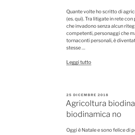
I:
Competenze”
Quante volte ho scritto di agr
(es. qui). Tra litigate in rete c
che invadono senza alcun rite
competenti, personaggi che ma
tornaconti personali, è diventa
stesse …
“Agricoltura
Leggi tutto
biodinamica:
tra
magia
e
PUBBLICATO
25 DICEMBRE 2018
fantasia”
IL
Agricoltura biodina
biodinamica no
Oggi è Natale e sono felice di po