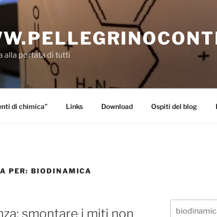
W.PELLEGRINOCONT
 alla portata di tutti
ti di chimica”
Links
Download
Ospiti del blog
CA PER:
BIODINAMICA
Cerca:
za: smontare i miti non