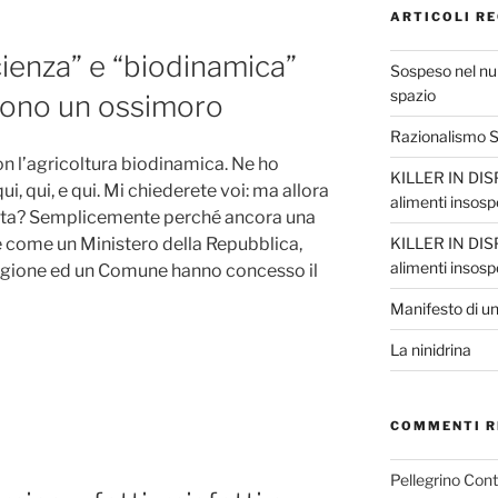
ARTICOLI RE
cienza” e “biodinamica”
Sospeso nel nul
spazio
 sono un ossimoro
Razionalismo Sc
con l’agricoltura biodinamica. Ne ho
KILLER IN DISP
qui, qui, e qui. Mi chiederete voi: ma allora
alimenti insosp
olta? Semplicemente perché ancora una
he come un Ministero della Repubblica,
KILLER IN DISP
alimenti insosp
Regione ed un Comune hanno concesso il
Manifesto di un
La ninidrina
COMMENTI R
Pellegrino Con