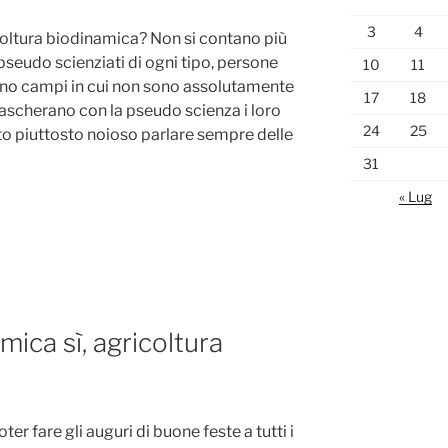
3
4
icoltura biodinamica? Non si contano più
on pseudo scienziati di ogni tipo, persone
10
11
gno campi in cui non sono assolutamente
17
18
scherano con la pseudo scienza i loro
24
25
to piuttosto noioso parlare sempre delle
31
« Lug
mica sì, agricoltura
ter fare gli auguri di buone feste a tutti i