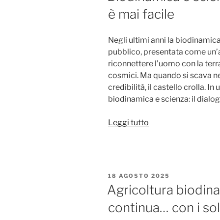
è mai facile
Negli ultimi anni la biodinamica
pubblico, presentata come un’a
riconnettere l’uomo con la terra 
cosmici. Ma quando si scava nei
credibilità, il castello crolla. 
biodinamica e scienza: il dial
“Biodinamica
Leggi tutto
e
scienza:
smontare
i
PUBBLICATO
18 AGOSTO 2025
miti
IL
Agricoltura biodina
non
continua… con i sol
è
mai