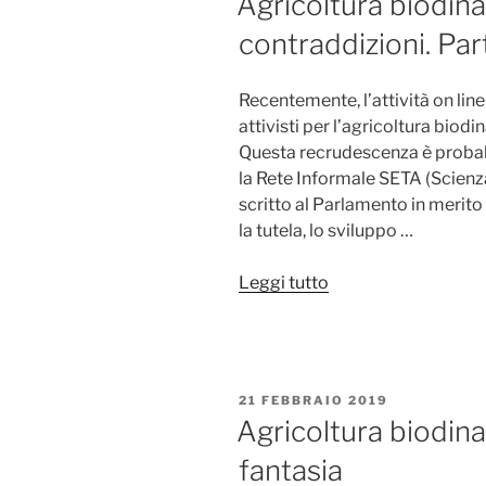
Agricoltura biodinam
nella
contraddizioni. Pa
stessa
frase
sono
Recentemente, l’attività on line
un
attivisti per l’agricoltura bio
ossimoro”
Questa recrudescenza è probab
la Rete Informale SETA (Scienza
scritto al Parlamento in merito
la tutela, lo sviluppo …
“Agricoltura
Leggi tutto
biodinamica
–
fatti,
misfatti
PUBBLICATO
21 FEBBRAIO 2019
e
IL
Agricoltura biodina
contraddizioni.
fantasia
Parte