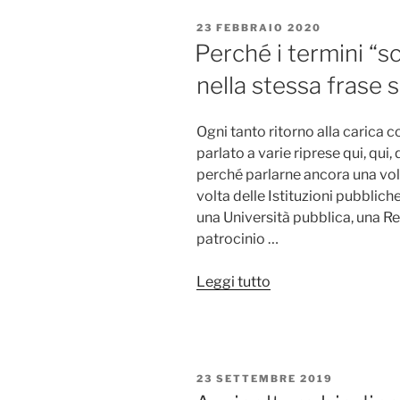
scientifiche”
PUBBLICATO
23 FEBBRAIO 2020
IL
Perché i termini “s
nella stessa frase
Ogni tanto ritorno alla carica 
parlato a varie riprese qui, qui, 
perché parlarne ancora una v
volta delle Istituzioni pubblic
una Università pubblica, una 
patrocinio …
“Perché
Leggi tutto
i
termini
“scienza”
e
PUBBLICATO
23 SETTEMBRE 2019
“biodinamica”
IL