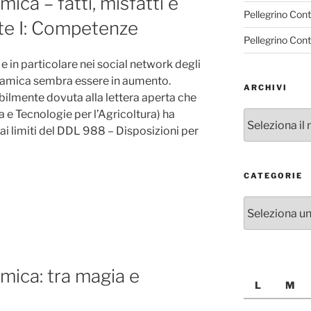
ica – fatti, misfatti e
Pellegrino Con
rte I: Competenze
Pellegrino Con
 e in particolare nei social network degli
dinamica sembra essere in aumento.
ARCHIVI
ilmente dovuta alla lettera aperta che
 e Tecnologie per l’Agricoltura) ha
Archivi
 ai limiti del DDL 988 – Disposizioni per
CATEGORIE
Categorie
mica: tra magia e
L
M