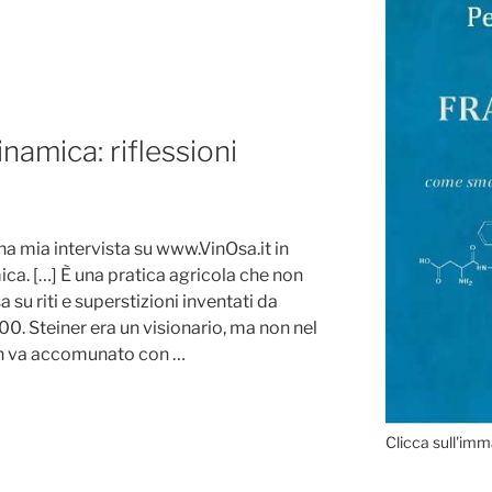
namica: riflessioni
a mia intervista su www.VinOsa.it in
ica. […] È una pratica agricola che non
a su riti e superstizioni inventati da
900. Steiner era un visionario, ma non nel
on va accomunato con …
Clicca sull'imm