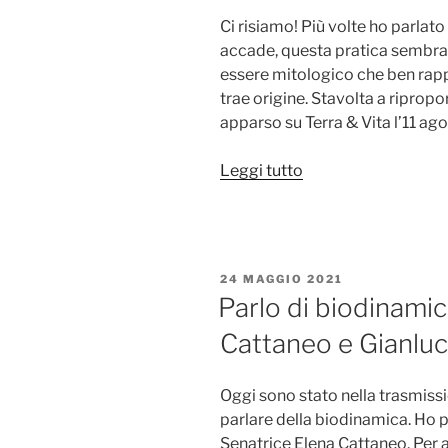
facile”
Ci risiamo! Più volte ho parla
accade, questa pratica sembra r
essere mitologico che ben rapp
trae origine. Stavolta a ripropor
apparso su Terra & Vita l’11 ago
“Agricoltura
Leggi tutto
biodinamica
e
scienza:
il
PUBBLICATO
24 MAGGIO 2021
dialogo
IL
Parlo di biodinamic
continua…
Cattaneo e Gianluc
con
i
soliti
Oggi sono stato nella trasmissi
equivoci”
parlare della biodinamica. Ho p
Senatrice Elena Cattaneo. Per a