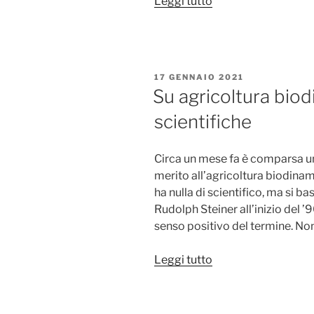
“Parliamo
Leggi tutto
di
agricoltura
biodinamica”
PUBBLICATO
17 GENNAIO 2021
IL
Su agricoltura biodi
scientifiche
Circa un mese fa è comparsa un
merito all’agricoltura biodinam
ha nulla di scientifico, ma si bas
Rudolph Steiner all’inizio del ’
senso positivo del termine. N
“Su
Leggi tutto
agricoltura
biodinamica:
riflessioni