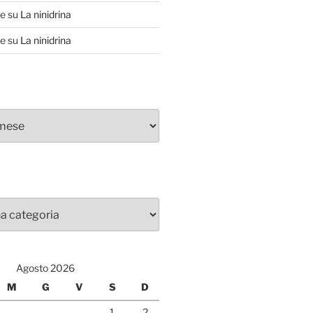
te
su
La ninidrina
te
su
La ninidrina
Agosto 2026
M
G
V
S
D
1
2