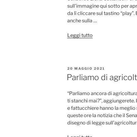
sull’immagine qui sotto per apr
da lì cliccare sul tastino “play”
anche sulla …
“Parlo
Leggi tutto
di
biodinamica
con
la
PUBBLICATO
20 MAGGIO 2021
Senatrice
IL
Parliamo di agricol
Cattaneo
e
“Parliamo ancora di agricoltur
Gianluca
ti stanchi mai?”, aggiungerete. I
Nicoletti”
e fattucchiere hanno la meglio s
queste ore la notizia che il Se
disegno di legge sull’agricoltur